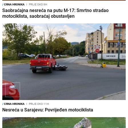
/
CRNA HRONIKA
I
PRIJE OKO 9H
Saobraćajna nesreća na putu M-17: Smrtno stradao
motociklista, saobraćaj obustavljen
/
CRNA HRONIKA
I
PRIJE OKO 11H
Nesreća u Sarajevu: Povrijeđen motociklista