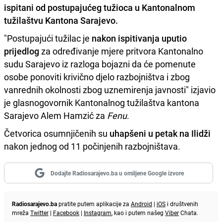
ispitani od postupajućeg tužioca u Kantonalnom
tužilaštvu Kantona Sarajevo.
"Postupajući tužilac je
nakon ispitivanja uputio
prijedlog
za određivanje mjere pritvora Kantonalno
sudu Sarajevo iz razloga bojazni da će pomenute
osobe ponoviti krivično djelo razbojništva i zbog
vanrednih okolnosti zbog uznemirenja javnosti" izjavio
je glasnogovornik Kantonalnog tužilaštva kantona
Sarajevo Alem Hamzić za
Fenu
.
Četvorica osumnjičenih su
uhapšeni u petak na Ilidži
nakon jednog od 11 počinjenih razbojništava.
Dodajte Radiosarajevo.ba u omiljene Google izvore
Radiosarajevo.ba
pratite putem aplikacije za
Android
|
iOS
i društvenih
mreža
Twitter
|
Facebook
|
Instagram
, kao i putem našeg
Viber
Chata.