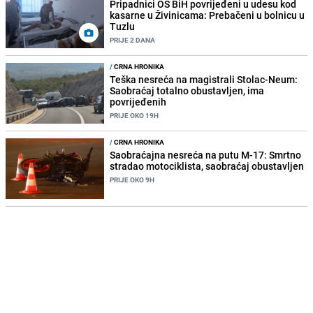
Pripadnici OS BiH povrijeđeni u udesu kod
kasarne u Živinicama: Prebačeni u bolnicu u
Tuzlu
PRIJE 2 DANA
/
CRNA HRONIKA
Teška nesreća na magistrali Stolac-Neum:
Saobraćaj totalno obustavljen, ima
povrijeđenih
PRIJE OKO 19H
/
CRNA HRONIKA
Saobraćajna nesreća na putu M-17: Smrtno
stradao motociklista, saobraćaj obustavljen
PRIJE OKO 9H