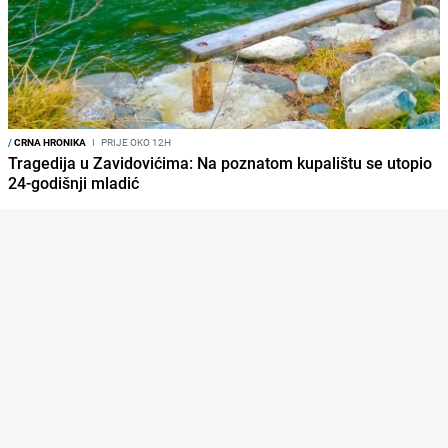
/
CRNA HRONIKA
I
PRIJE OKO 12H
Tragedija u Zavidovićima: Na poznatom kupalištu se utopio
24-godišnji mladić