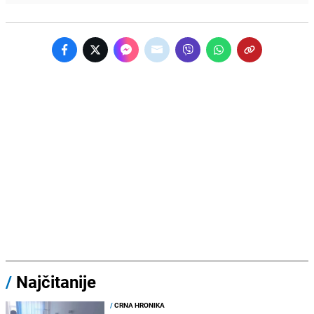
/
Najčitanije
/
CRNA HRONIKA