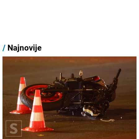
/
Najnovije