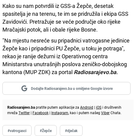
Kako su nam potvrdili iz GSS-a Žepče, desetak
spasitelja je na terenu, te im se pridružila i ekipa GSS
Zavidovići. Pretražuje se veće područje oko rijeke
Mračajski potok, ali i obale rijeke Bosne.
"Na mjestu nesreće su pripadnici vatrogasne jedinice
Žepče kao i pripadnici PU Žepče, u toku je potraga",
rekao je ranije dežurni iz Operativnog centra
Ministarstva unutrašnjih poslova zeničko-dobojskog
kantona (MUP ZDK) za portal
Radiosarajevo.ba.
Dodajte Radiosarajevo.ba u omiljene Google izvore
Radiosarajevo.ba
pratite putem aplikacije za
Android
|
iOS
i društvenih
mreža
Twitter
|
Facebook
|
Instagram
, kao i putem našeg
Viber
Chata.
#vatrogasci
#Žepče
#dječak