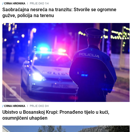
/
CRNA HRONIKA
I
PRIJE OKO 1H
Saobraćajna nesreća na tranzitu: Stvorile se ogromne
gužve, policija na terenu
/
CRNA HRONIKA
I
PRIJE OKO 3H
Ubistvo u Bosanskoj Krupi: Pronađeno tijelo u kući,
osumnjičeni uhapšen