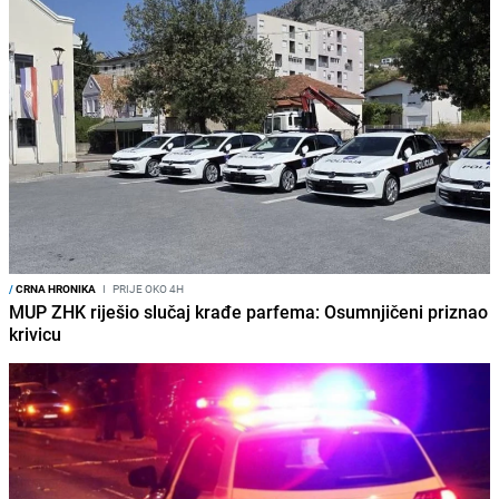
/
CRNA HRONIKA
I
PRIJE OKO 4H
MUP ZHK riješio slučaj krađe parfema: Osumnjičeni priznao
krivicu