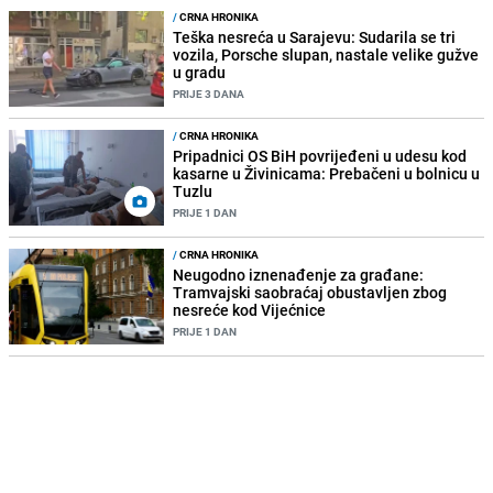
/
CRNA HRONIKA
Teška nesreća u Sarajevu: Sudarila se tri
vozila, Porsche slupan, nastale velike gužve
u gradu
PRIJE 3 DANA
/
CRNA HRONIKA
Pripadnici OS BiH povrijeđeni u udesu kod
kasarne u Živinicama: Prebačeni u bolnicu u
Tuzlu
PRIJE 1 DAN
/
CRNA HRONIKA
Neugodno iznenađenje za građane:
Tramvajski saobraćaj obustavljen zbog
nesreće kod Vijećnice
PRIJE 1 DAN