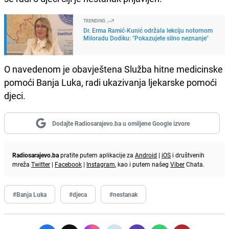
TRENDING
Dr. Erma Ramić-Kunić održala lekciju notornom
Miloradu Dodiku: "Pokazujete silno neznanje"
O navedenom je obavještena Služba hitne medicinske
pomoći Banja Luka, radi ukazivanja ljekarske pomoći
djeci.
Dodajte Radiosarajevo.ba u omiljene Google izvore
Radiosarajevo.ba
pratite putem aplikacije za
Android
|
iOS
i društvenih
mreža
Twitter
|
Facebook
|
Instagram
, kao i putem našeg
Viber
Chata.
#Banja Luka
#djeca
#nestanak