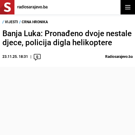
Otvor
/
VIJESTI
/
CRNA HRONIKA
Banja Luka: Pronađeno dvoje nestale
djece, policija digla helikoptere
23.11.25. 18:31
Radiosarajevo.ba
0