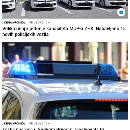
/
CRNA HRONIKA
I
PRIJE OKO 15H
Veliko unaprijeđenje kapaciteta MUP-a ZHK: Nabavljeno 15
novih policijskih vozila
/
CRNA HRONIKA
I
PRIJE OKO 15H
Teška nesreća u Širokom Brijegu: Učestvovala tri