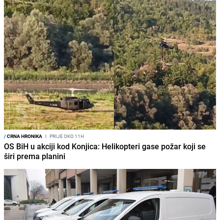
/
CRNA HRONIKA
I
PRIJE OKO 11H
OS BiH u akciji kod Konjica: Helikopteri gase požar koji se
širi prema planini