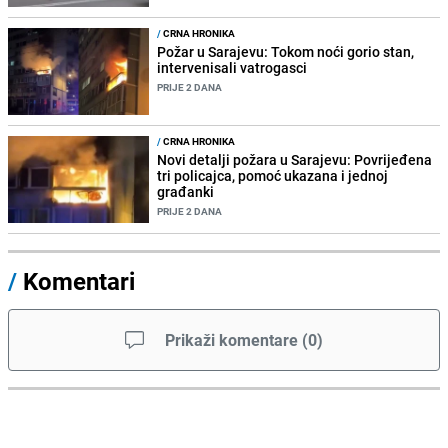
/
CRNA HRONIKA
Požar u Sarajevu: Tokom noći gorio stan,
intervenisali vatrogasci
PRIJE 2 DANA
/
CRNA HRONIKA
Novi detalji požara u Sarajevu: Povrijeđena
tri policajca, pomoć ukazana i jednoj
građanki
PRIJE 2 DANA
/
Komentari
Prikaži komentare
(
0
)