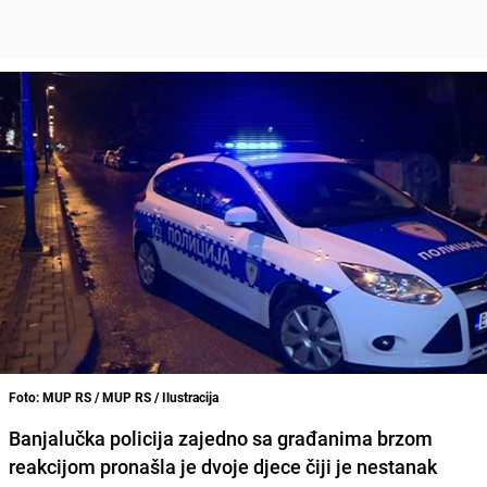
Foto: MUP RS / MUP RS / Ilustracija
Banjalučka policija zajedno sa građanima brzom
reakcijom pronašla je dvoje djece čiji je nestanak