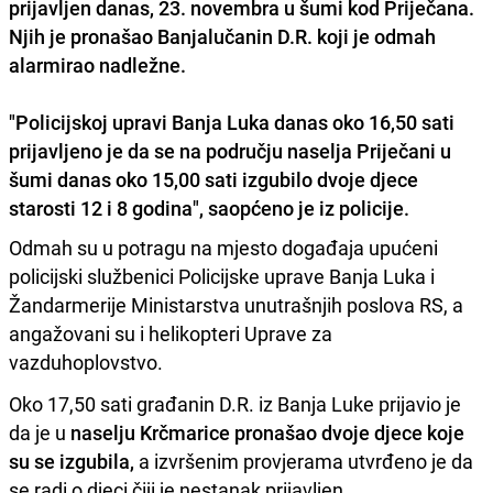
prijavljen danas, 23. novembra u šumi kod Priječana.
Njih je pronašao Banjalučanin D.R. koji je odmah
alarmirao nadležne.
"Policijskoj upravi Banja Luka danas oko 16,50 sati
prijavljeno je da se
na području naselja Priječani u
šumi danas oko 15,00 sati izgubilo dvoje djece
starosti 12 i 8 godina
", saopćeno je iz policije.
Odmah su u potragu na mjesto događaja upućeni
policijski službenici Policijske uprave Banja Luka i
Žandarmerije Ministarstva unutrašnjih poslova RS, a
angažovani su i helikopteri Uprave za
vazduhoplovstvo.
Oko 17,50 sati građanin D.R. iz Banja Luke prijavio je
da je u
naselju Krčmarice pronašao dvoje djece koje
su se izgubila,
a izvršenim provjerama utvrđeno je da
se radi o djeci čiji je nestanak prijavljen.