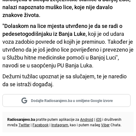
nalazi napoznato muško lice, koje nije davalo
znakove života.
"Dolaskom na lice mjesta utvrđeno je da se radi o
pedesetogodišnjaku iz Banja Luke,
koji je od udara
voza zadobio povrede od kojih je preminuo. Također je
utvrđeno da je još jedno lice povrijeđeno i prevezeno je
u Službu hitne medicinske pomoći u Banjoj Luci",
navodi se u saopćenju PU Banja Luka.
Dežurni tužilac upoznat je sa slučajem, te je naredio
da se istraži događaj.
Dodajte Radiosarajevo.ba u omiljene Google izvore
Radiosarajevo.ba
pratite putem aplikacije za
Android
|
iOS
i društvenih
mreža
Twitter
|
Facebook
|
Instagram
, kao i putem našeg
Viber
Chata.