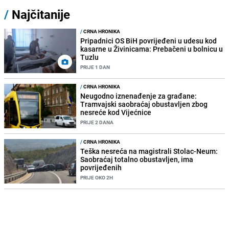
/
Najčitanije
/
CRNA HRONIKA
Pripadnici OS BiH povrijeđeni u udesu kod
kasarne u Živinicama: Prebačeni u bolnicu u
Tuzlu
PRIJE 1 DAN
/
CRNA HRONIKA
Neugodno iznenađenje za građane:
Tramvajski saobraćaj obustavljen zbog
nesreće kod Vijećnice
PRIJE 2 DANA
/
CRNA HRONIKA
Teška nesreća na magistrali Stolac-Neum:
Saobraćaj totalno obustavljen, ima
povrijeđenih
PRIJE OKO 2H