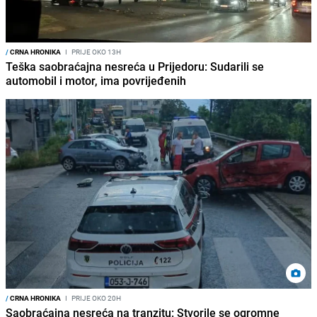
/
CRNA HRONIKA
I
PRIJE OKO 13H
Teška saobraćajna nesreća u Prijedoru: Sudarili se
automobil i motor, ima povrijeđenih
/
CRNA HRONIKA
I
PRIJE OKO 20H
Saobraćajna nesreća na tranzitu: Stvorile se ogromne