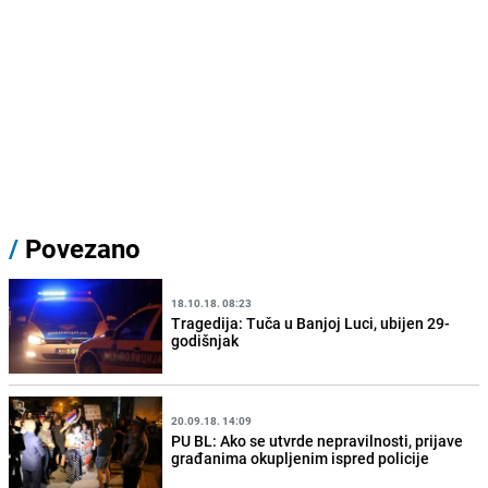
/
Povezano
18.10.18. 08:23
Tragedija: Tuča u Banjoj Luci, ubijen 29-
godišnjak
20.09.18. 14:09
PU BL: Ako se utvrde nepravilnosti, prijave
građanima okupljenim ispred policije