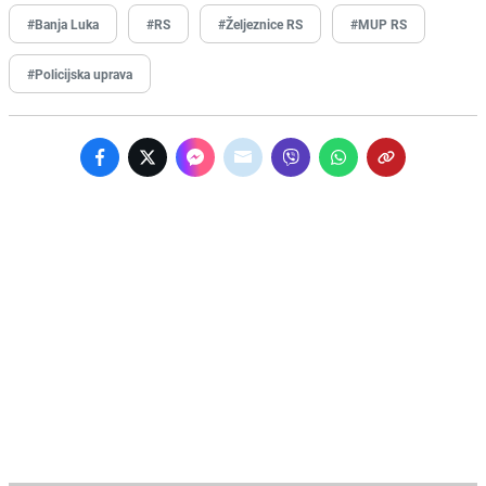
#Banja Luka
#RS
#Željeznice RS
#MUP RS
#Policijska uprava