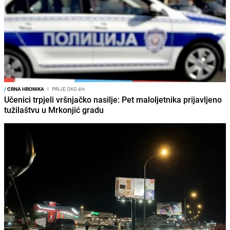
/
CRNA HRONIKA
I
PRIJE OKO 4H
Učenici trpjeli vršnjačko nasilje: Pet maloljetnika prijavljeno
tužilaštvu u Mrkonjić gradu