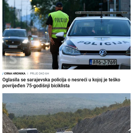
/
CRNA HRONIKA
I
PRIJE OKO 6H
Oglasila se sarajevska policija o nesreći u kojoj je teško
povrijeđen 75-godišnji biciklista