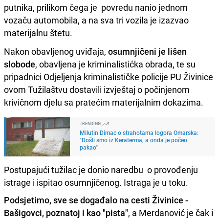
putnika, prilikom čega je povredu nanio jednom
vozaču automobila, a na sva tri vozila je izazvao
materijalnu štetu.
Nakon obavljenog uviđaja,
osumnjičeni je lišen
slobode
, obavljena je kriminalistićka obrada, te su
pripadnici Odjeljenja kriminalističke policije PU Živinice
ovom Tužilaštvu dostavili izvještaj o počinjenom
krivičnom djelu sa pratećim materijalnim dokazima.
TRENDING
Milutin Dimac o strahotama logora Omarska:
"Došli smo iz Keraterma, a onda je počeo
pakao"
Postupajući tužilac je donio naredbu o provođenju
istrage i ispitao osumnjičenog. Istraga je u toku.
Podsjetimo, sve se događalo na cesti Živinice -
Bašigovci, poznatoj i kao "pista"
, a Merdanović je čak i