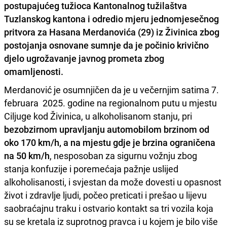
postupajućeg tužioca Kantonalnog tužilaštva
Tuzlanskog kantona i odredio mjeru jednomjesečnog
pritvora za Hasana Merdanovića (29) iz Živinica zbog
postojanja osnovane sumnje da je počinio krivično
djelo ugrožavanje javnog prometa zbog
omamljenosti.
Merdanović je osumnjičen da je u večernjim satima 7.
februara 2025. godine na regionalnom putu u mjestu
Ciljuge kod Živinica, u alkoholisanom stanju, pri
bezobzirnom upravljanju automobilom brzinom od
oko 170 km/h, a na mjestu gdje je brzina ograničena
na 50 km/h
, nesposoban za sigurnu vožnju zbog
stanja konfuzije i poremećaja pažnje uslijed
alkoholisanosti, i svjestan da može dovesti u opasnost
život i zdravlje ljudi, počeo preticati i prešao u lijevu
saobraćajnu traku i ostvario kontakt sa tri vozila koja
su se kretala iz suprotnog pravca i u kojem je bilo više