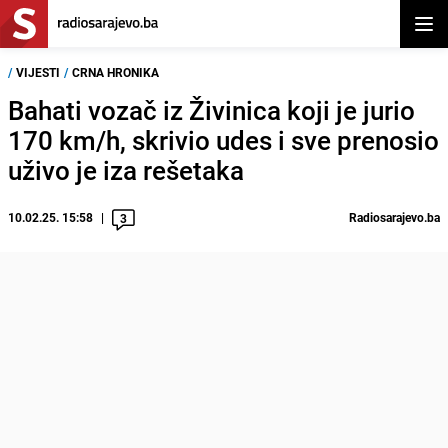
Otvor
/
VIJESTI
/
CRNA HRONIKA
Bahati vozač iz Živinica koji je jurio
170 km/h, skrivio udes i sve prenosio
uživo je iza rešetaka
10.02.25. 15:58
Radiosarajevo.ba
3