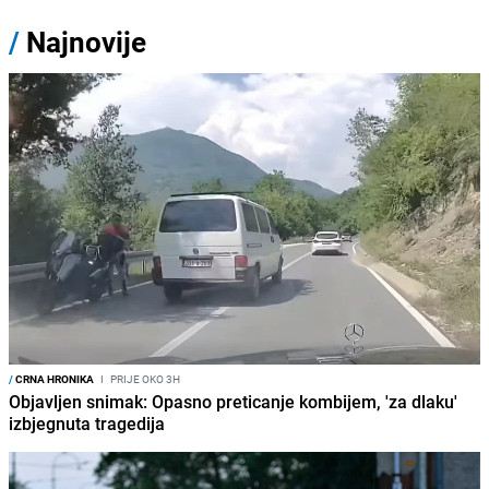
/
Najnovije
/
CRNA HRONIKA
I
PRIJE OKO 3H
Objavljen snimak: Opasno preticanje kombijem, 'za dlaku'
izbjegnuta tragedija