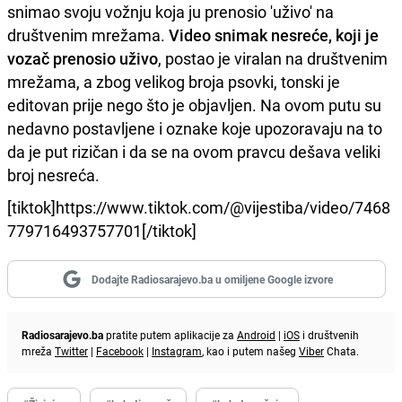
snimao svoju vožnju koja ju prenosio 'uživo' na
društvenim mrežama.
Video snimak nesreće, koji je
vozač prenosio uživo
, postao je viralan na društvenim
mrežama, a zbog velikog broja psovki, tonski je
editovan prije nego što je objavljen. Na ovom putu su
nedavno postavljene i oznake koje upozoravaju na to
da je put rizičan i da se na ovom pravcu dešava veliki
broj nesreća.
[tiktok]https://www.tiktok.com/@vijestiba/video/7468
779716493757701[/tiktok]
Dodajte Radiosarajevo.ba u omiljene Google izvore
Radiosarajevo.ba
pratite putem aplikacije za
Android
|
iOS
i društvenih
mreža
Twitter
|
Facebook
|
Instagram
, kao i putem našeg
Viber
Chata.