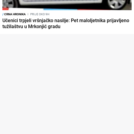
/
CRNA HRONIKA
I
PRIJE OKO 9H
Učenici trpjeli vršnjačko nasilje: Pet maloljetnika prijavljeno
tužilaštvu u Mrkonjić gradu