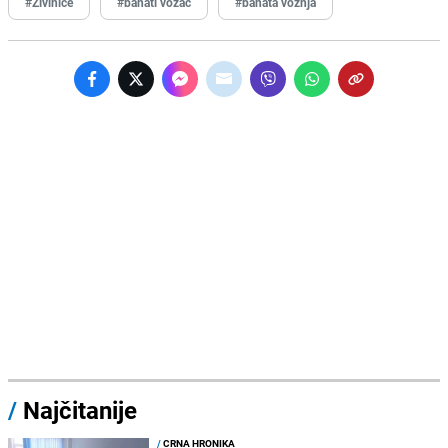
#Živinice
#bahati vozač
#bahata vožnja
/
Najčitanije
/
CRNA HRONIKA