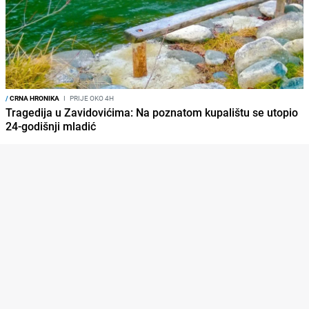
/
CRNA HRONIKA
I
PRIJE OKO 4H
Tragedija u Zavidovićima: Na poznatom kupalištu se utopio
24-godišnji mladić