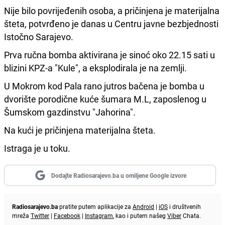
Nije bilo povrijeđenih osoba, a pričinjena je materijalna
šteta, potvrđeno je danas u Centru javne bezbjednosti
Istočno Sarajevo.
Prva ručna bomba aktivirana je sinoć oko 22.15 sati u
blizini KPZ-a "Kule", a eksplodirala je na zemlji.
U Mokrom kod Pala rano jutros bačena je bomba u
dvorište porodične kuće šumara M.L, zaposlenog u
Šumskom gazdinstvu "Jahorina".
Na kući je pričinjena materijalna šteta.
Istraga je u toku.
Dodajte Radiosarajevo.ba u omiljene Google izvore
Radiosarajevo.ba
pratite putem aplikacije za
Android
|
iOS
i društvenih
mreža
Twitter
|
Facebook
|
Instagram
, kao i putem našeg
Viber
Chata.