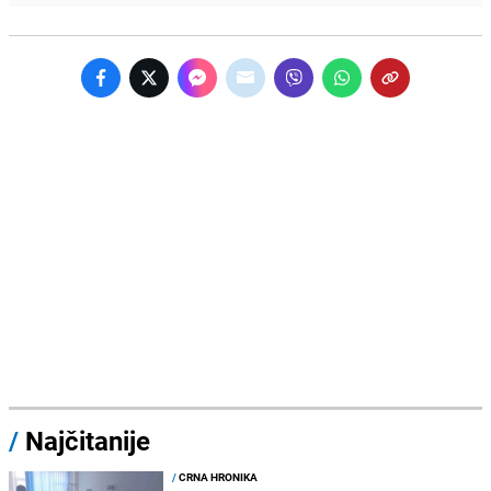
/
Najčitanije
/
CRNA HRONIKA