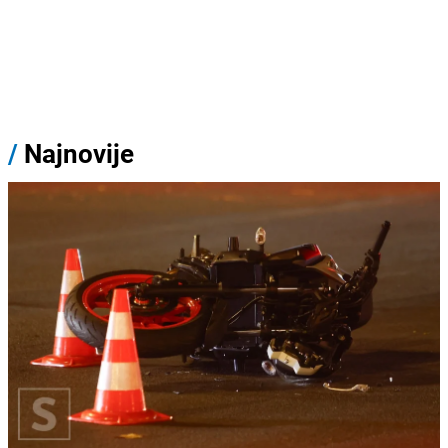
/
Najnovije