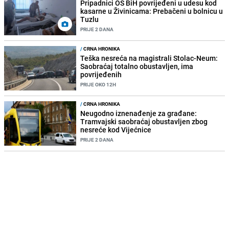
Pripadnici OS BiH povrijeđeni u udesu kod
kasarne u Živinicama: Prebačeni u bolnicu u
Tuzlu
PRIJE 2 DANA
/
CRNA HRONIKA
Teška nesreća na magistrali Stolac-Neum:
Saobraćaj totalno obustavljen, ima
povrijeđenih
PRIJE OKO 12H
/
CRNA HRONIKA
Neugodno iznenađenje za građane:
Tramvajski saobraćaj obustavljen zbog
nesreće kod Vijećnice
PRIJE 2 DANA