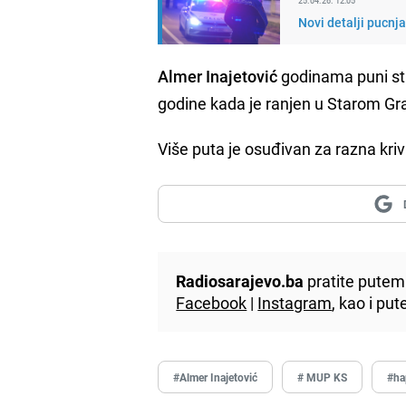
25.04.26. 12:05
Novi detalji pucnj
Almer Inajetović
godinama puni stu
godine kada je ranjen u Starom Gr
Više puta je osuđivan za razna kriv
Radiosarajevo.ba
pratite putem 
Facebook
|
Instagram
, kao i p
#Almer Inajetović
# MUP KS
#ha