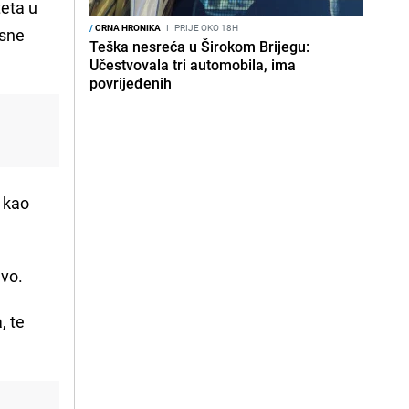
teta u
/
CRNA HRONIKA
I
PRIJE OKO 18H
esne
Teška nesreća u Širokom Brijegu:
Učestvovala tri automobila, ima
povrijeđenih
o kao
evo.
, te