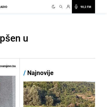
RADIO
90,2 FM
apšen u
osarajevo.ba
/
Najnovije