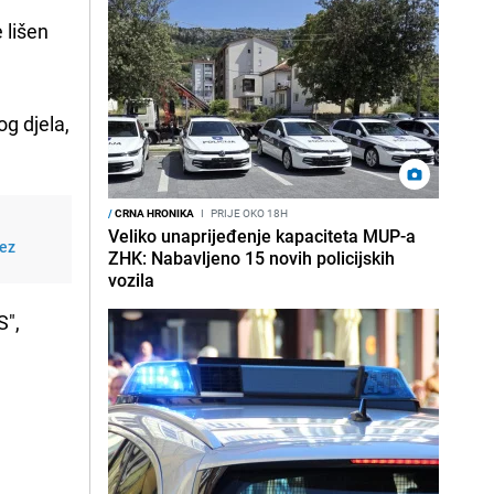
 lišen
og djela,
/
CRNA HRONIKA
I
PRIJE OKO 18H
Veliko unaprijeđenje kapaciteta MUP-a
bez
ZHK: Nabavljeno 15 novih policijskih
vozila
S",