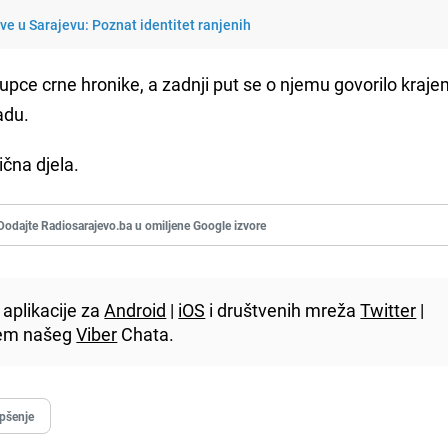
ave u Sarajevu: Poznat identitet ranjenih
pce crne hronike, a zadnji put se o njemu govorilo kraje
adu.
ična djela.
Dodajte Radiosarajevo.ba u omiljene Google izvore
aplikacije za
Android
|
iOS
i društvenih mreža
Twitter
|
utem našeg
Viber
Chata.
pšenje