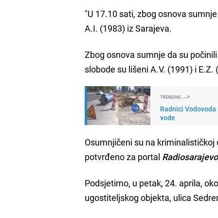
"U 17.10 sati, zbog osnova sumnje d
A.I. (1983) iz Sarajeva.
Zbog osnova sumnje da su počinili k
slobode su lišeni A.V. (1991) i E.Z.
TRENDING
Radnici Vodovoda n
vode
Osumnjičeni su na kriminalističkoj
potvrđeno za portal
Radiosarajevo
Podsjetimo, u petak, 24. aprila, oko
ugostiteljskog objekta, ulica Sedre