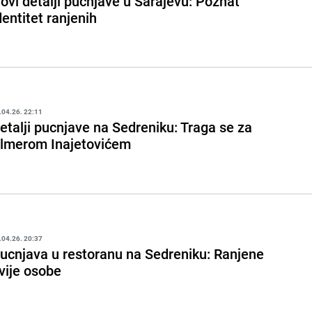
ovi detalji pucnjave u Sarajevu: Poznat
dentitet ranjenih
.04.26. 22:11
etalji pucnjave na Sedreniku: Traga se za
lmerom Inajetovićem
.04.26. 20:37
ucnjava u restoranu na Sedreniku: Ranjene
vije osobe