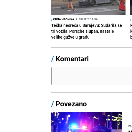
/
CRNA HRONIKA
I
PRIJE 2 DANA
/
Teška nesreća u Sarajevu: Sudarila se
tri vozila, Porsche slupan, nastale
velike gužve u gradu
/
Komentari
/
Povezano
25