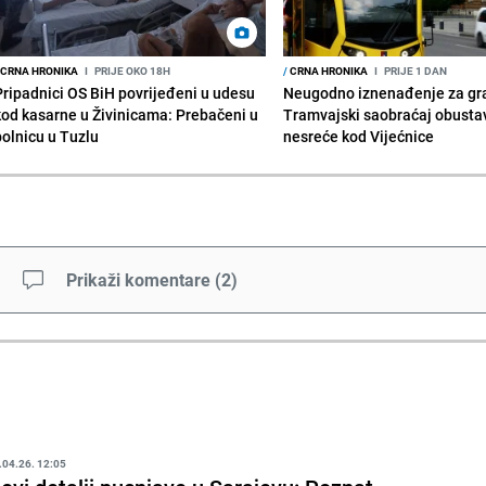
CRNA HRONIKA
I
PRIJE OKO 18H
/
CRNA HRONIKA
I
PRIJE 1 DAN
Pripadnici OS BiH povrijeđeni u udesu
Neugodno iznenađenje za gr
kod kasarne u Živinicama: Prebačeni u
Tramvajski saobraćaj obusta
bolnicu u Tuzlu
nesreće kod Vijećnice
Prikaži komentare
(
2
)
.04.26. 12:05