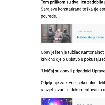
Tom prilikom su dva lica zadobila
Sarajevu konstatirana teška tjelesn
povrede.
25.04.26. 17:41
Nakon što je ranio 
Obaviješten je tužilac Kantonalnot
krivično djelo Ubistvo u pokušaju (
"Uviđaj su obavili pripadnici Uprav
Odjeljenje za krvne, seksualne deli
rasvjetljavanju i dokumentovanju ov