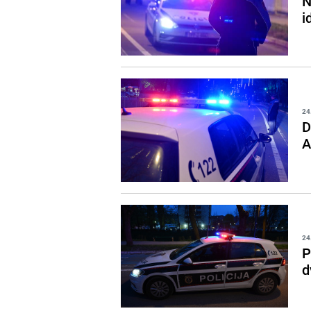
N
i
24
D
A
24
P
d