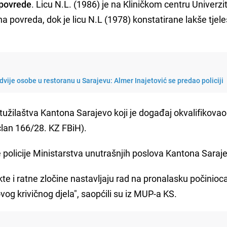
 povrede
. Licu N.L. (1986) je na Kliničkom centru Univerzi
a povreda, dok je licu N.L (1978) konstatirane lakše tjel
dvije osobe u restoranu u Sarajevu: Almer Inajetović se predao policiji
 tužilaštva Kantona Sarajevo koji je događaj okvalifikova
član 166/28. KZ FBiH).
e policije Ministarstva unutrašnjih poslova Kantona Saraj
kte i ratne zločine nastavljaju rad na pronalasku počinioca
og krivičnog djela", saopćili su iz MUP-a KS.