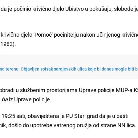
a je počinio krivično djelo Ubistvo u pokušaju, slobode je
rivično djelo 'Pomoć' počinitelju nakon učinjenog krivičn
 (1982).
a terenu: Objavljen spisak sarajevskih ulica koje bi danas mogle biti 
 obradi u službenim prostorijama Uprave policije MUP-a K
.ba
iz Uprave policije.
 19:25 sati, obaviještena je PU Stari grad da je u bašti
nik, došlo do upotrebe vatrenog oružja od strane NN lica.