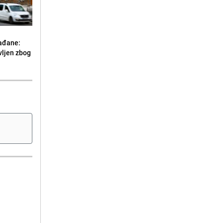
ađane:
vljen zbog