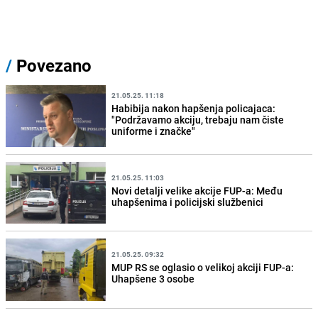
/
Povezano
21.05.25. 11:18
Habibija nakon hapšenja policajaca:
"Podržavamo akciju, trebaju nam čiste
uniforme i značke"
21.05.25. 11:03
Novi detalji velike akcije FUP-a: Među
uhapšenima i policijski službenici
21.05.25. 09:32
MUP RS se oglasio o velikoj akciji FUP-a:
Uhapšene 3 osobe