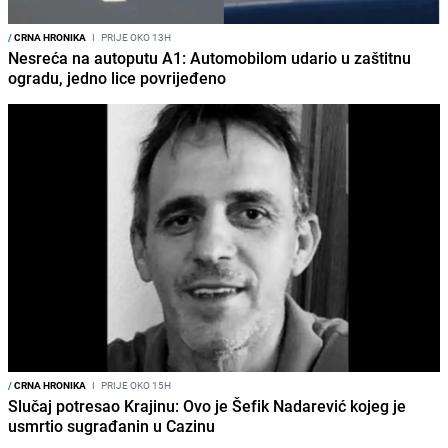
/
CRNA HRONIKA
I
PRIJE OKO 13H
Nesreća na autoputu A1: Automobilom udario u zaštitnu
ogradu, jedno lice povrijeđeno
/
CRNA HRONIKA
I
PRIJE OKO 15H
Slučaj potresao Krajinu: Ovo je Šefik Nadarević kojeg je
usmrtio sugrađanin u Cazinu