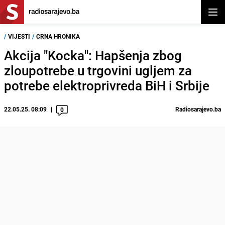
Otvor
/
VIJESTI
/
CRNA HRONIKA
Akcija "Kocka": Hapšenja zbog
zloupotrebe u trgovini ugljem za
potrebe elektroprivreda BiH i Srbije
22.05.25. 08:09
Radiosarajevo.ba
0