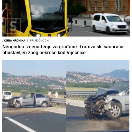
/
CRNA HRONIKA
I
PRIJE OKO 2H
Neugodno iznenađenje za građane: Tramvajski saobraćaj
obustavljen zbog nesreće kod Vijećnice