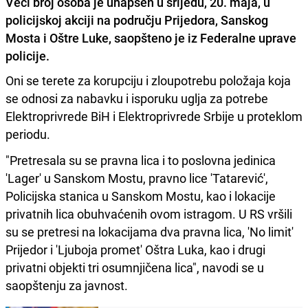
Veći broj osoba je uhapšen u srijedu, 20. maja, u
policijskoj akciji na području Prijedora, Sanskog
Mosta i Oštre Luke, saopšteno je iz Federalne uprave
policije.
Oni se terete za korupciju i zloupotrebu položaja koja
se odnosi za nabavku i isporuku uglja za potrebe
Elektroprivrede BiH i Elektroprivrede Srbije u proteklom
periodu.
"Pretresala su se pravna lica i to poslovna jedinica
'Lager' u Sanskom Mostu, pravno lice 'Tatarević',
Policijska stanica u Sanskom Mostu, kao i lokacije
privatnih lica obuhvaćenih ovom istragom. U RS vršili
su se pretresi na lokacijama dva pravna lica, 'No limit'
Prijedor i 'Ljuboja promet' Oštra Luka, kao i drugi
privatni objekti tri osumnjičena lica", navodi se u
saopštenju za javnost.