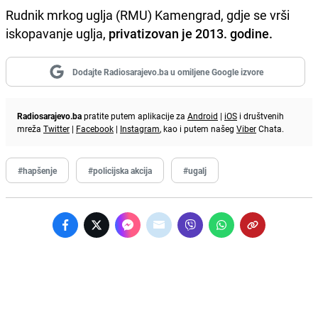
Rudnik mrkog uglja (RMU) Kamengrad, gdje se vrši
iskopavanje uglja,
privatizovan je 2013. godine.
Dodajte Radiosarajevo.ba u omiljene Google izvore
Radiosarajevo.ba
pratite putem aplikacije za
Android
|
iOS
i društvenih
mreža
Twitter
|
Facebook
|
Instagram
, kao i putem našeg
Viber
Chata.
#hapšenje
#policijska akcija
#ugalj