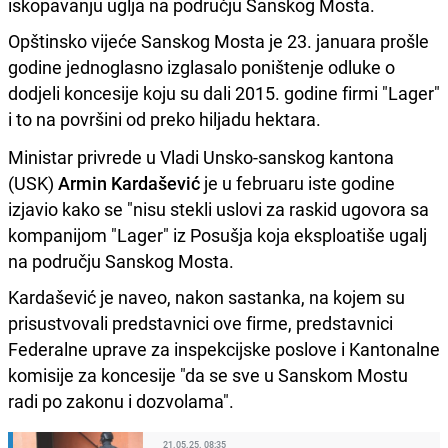
iskopavanju uglja na području Sanskog Mosta.
Opštinsko vijeće Sanskog Mosta je 23. januara prošle
godine jednoglasno izglasalo poništenje odluke o
dodjeli koncesije koju su dali 2015. godine firmi "Lager"
i to na površini od preko hiljadu hektara.
Ministar privrede u Vladi Unsko-sanskog kantona
(USK)
Armin Kardašević
je u februaru iste godine
izjavio kako se "nisu stekli uslovi za raskid ugovora sa
kompanijom "Lager" iz Posušja koja eksploatiše ugalj
na području Sanskog Mosta.
Kardašević je naveo, nakon sastanka, na kojem su
prisustvovali predstavnici ove firme, predstavnici
Federalne uprave za inspekcijske poslove i Kantonalne
komisije za koncesije "da se sve u Sanskom Mostu
radi po zakonu i dozvolama".
21.05.25. 08:35