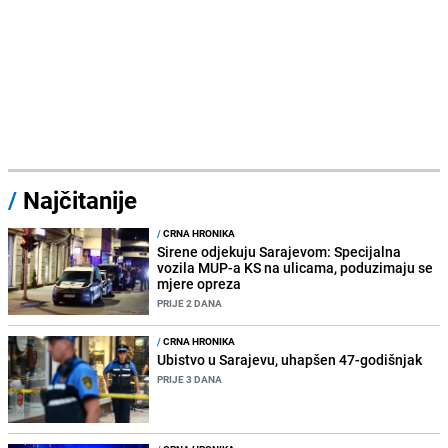
/
Najčitanije
/
CRNA HRONIKA
Sirene odjekuju Sarajevom: Specijalna
vozila MUP-a KS na ulicama, poduzimaju se
mjere opreza
PRIJE 2 DANA
/
CRNA HRONIKA
Ubistvo u Sarajevu, uhapšen 47-godišnjak
PRIJE 3 DANA