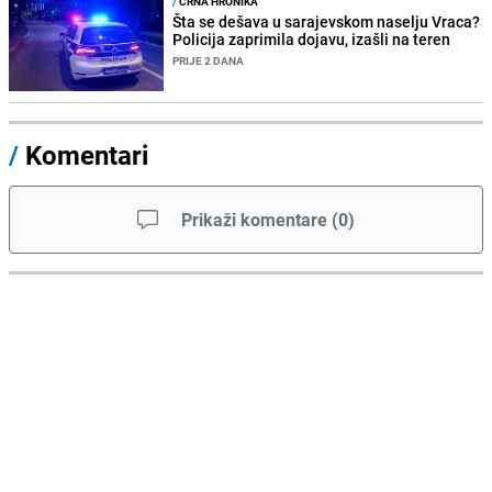
/
CRNA HRONIKA
Šta se dešava u sarajevskom naselju Vraca?
Policija zaprimila dojavu, izašli na teren
PRIJE 2 DANA
/
Komentari
Prikaži komentare
(
0
)