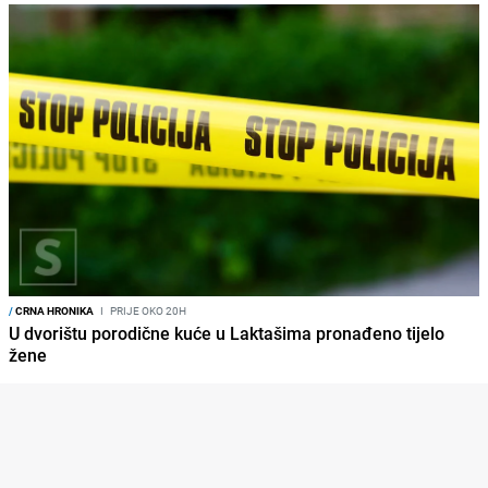
/
CRNA HRONIKA
I
PRIJE OKO 20H
U dvorištu porodične kuće u Laktašima pronađeno tijelo
žene