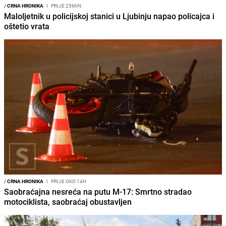
/
CRNA HRONIKA
I
PRIJE 25MIN
Maloljetnik u policijskoj stanici u Ljubinju napao policajca i
oštetio vrata
/
CRNA HRONIKA
I
PRIJE OKO 14H
Saobraćajna nesreća na putu M-17: Smrtno stradao
motociklista, saobraćaj obustavljen