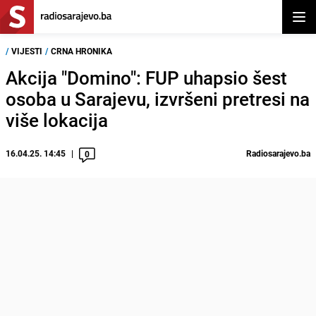
Otvor
/
VIJESTI
/
CRNA HRONIKA
Akcija "Domino": FUP uhapsio šest
osoba u Sarajevu, izvršeni pretresi na
više lokacija
16.04.25. 14:45
Radiosarajevo.ba
0