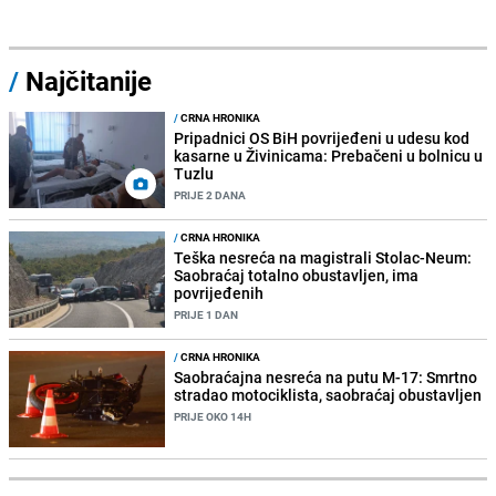
/
Najčitanije
/
CRNA HRONIKA
Pripadnici OS BiH povrijeđeni u udesu kod
kasarne u Živinicama: Prebačeni u bolnicu u
Tuzlu
PRIJE 2 DANA
/
CRNA HRONIKA
Teška nesreća na magistrali Stolac-Neum:
Saobraćaj totalno obustavljen, ima
povrijeđenih
PRIJE 1 DAN
/
CRNA HRONIKA
Saobraćajna nesreća na putu M-17: Smrtno
stradao motociklista, saobraćaj obustavljen
PRIJE OKO 14H