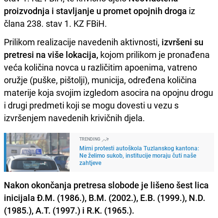
proizvodnja i stavljanje u promet opojnih droga
iz
člana 238. stav 1. KZ FBiH.
Prilikom realizacije navedenih aktivnosti,
izvršeni su
pretresi na više lokacija,
kojom prilikom je pronađena
veća količina novca u različitim apoenima, vatreno
oružje (puške, pištolji), municija, određena količina
materije koja svojim izgledom asocira na opojnu drogu
i drugi predmeti koji se mogu dovesti u vezu s
izvršenjem navedenih krivičnih djela.
TRENDING
Mirni protesti autoškola Tuzlanskog kantona:
Ne želimo sukob, institucije moraju čuti naše
zahtjeve
Nakon okončanja pretresa slobode je lišeno šest lica
inicijala Đ.M. (1986.), B.M. (2002.), E.B. (1999.), N.D.
(1985.), A.T. (1997.) i R.K. (1965.).