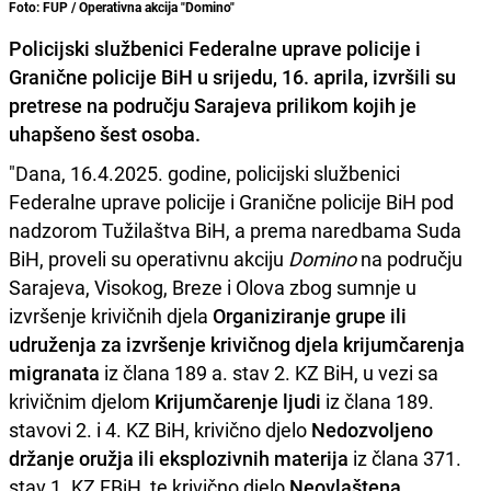
Foto: FUP / Operativna akcija "Domino"
Policijski službenici Federalne uprave policije i
Granične policije BiH u srijedu, 16. aprila, izvršili su
pretrese na području Sarajeva prilikom kojih je
uhapšeno šest osoba.
"Dana, 16.4.2025. godine, policijski službenici
Federalne uprave policije i Granične policije BiH pod
nadzorom Tužilaštva BiH, a prema naredbama Suda
BiH, proveli su operativnu akciju
Domino
na području
Sarajeva, Visokog, Breze i Olova zbog sumnje u
izvršenje krivičnih djela
Organiziranje grupe ili
udruženja za izvršenje krivičnog djela krijumčarenja
migranata
iz člana 189 a. stav 2. KZ BiH, u vezi sa
krivičnim djelom
Krijumčarenje ljudi
iz člana 189.
stavovi 2. i 4. KZ BiH, krivično djelo
Nedozvoljeno
držanje oružja ili eksplozivnih materija
iz člana 371.
stav 1. KZ FBiH, te krivično djelo
Neovlaštena