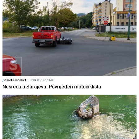
/
CRNA HRONIKA
I
PRIJE OKO 16H
Nesreća u Sarajevu: Povrijeđen motociklista