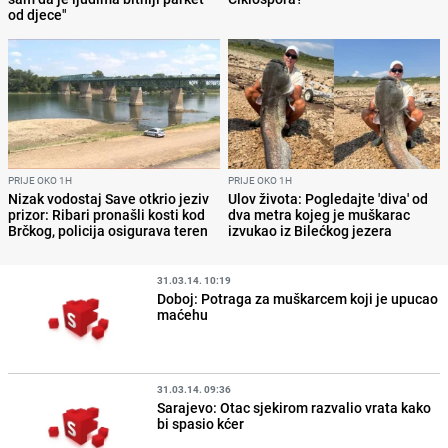
od djece"
PRIJE OKO 1H
PRIJE OKO 1H
Nizak vodostaj Save otkrio jeziv
Ulov života: Pogledajte 'diva' od
prizor: Ribari pronašli kosti kod
dva metra kojeg je muškarac
Brčkog, policija osigurava teren
izvukao iz Bilećkog jezera
31.03.14. 10:19
Doboj: Potraga za muškarcem koji je upucao
maćehu
31.03.14. 09:36
Sarajevo: Otac sjekirom razvalio vrata kako
bi spasio kćer