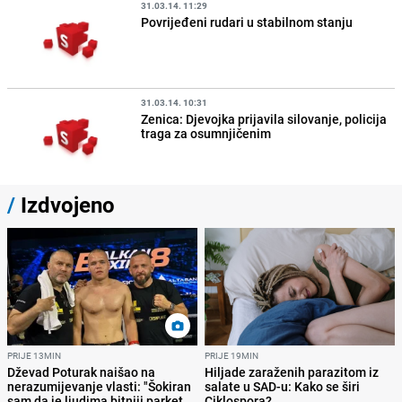
31.03.14. 11:29
Povrijeđeni rudari u stabilnom stanju
31.03.14. 10:31
Zenica: Djevojka prijavila silovanje, policija
traga za osumnjičenim
/
Izdvojeno
PRIJE 13MIN
PRIJE 19MIN
Dževad Poturak naišao na
Hiljade zaraženih parazitom iz
nerazumijevanje vlasti: "Šokiran
salate u SAD-u: Kako se širi
sam da je ljudima bitniji parket
Ciklospora?