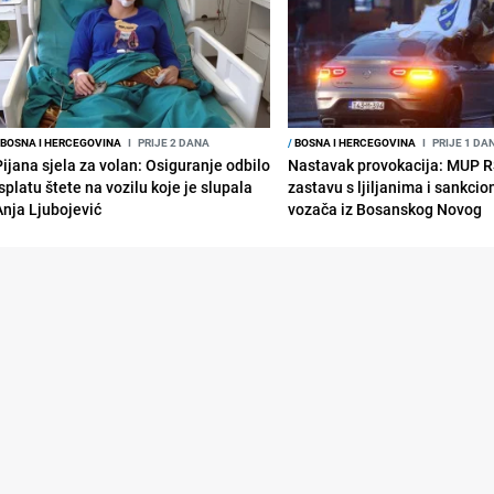
BOSNA I HERCEGOVINA
I
PRIJE 2 DANA
/
BOSNA I HERCEGOVINA
I
PRIJE 1 DA
Pijana sjela za volan: Osiguranje odbilo
Nastavak provokacija: MUP 
splatu štete na vozilu koje je slupala
zastavu s ljiljanima i sankcio
Anja Ljubojević
vozača iz Bosanskog Novog