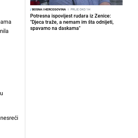
/
BOSNA I HERCEGOVINA
I
PRIJE OKO 1H
Potresna ispovijest rudara iz Zenice:
ijama
"Djeca traže, a nemam im šta odnijeti,
spavamo na daskama"
nila
tu
 nesreći