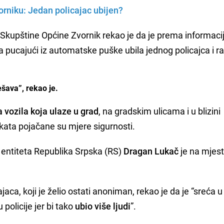
vorniku: Jedan policajac ubijen?
k Skupštine Općine Zvornik rekao je da je prema informac
pucajući iz automatske puške ubila jednog policajca i ra
ešava”, rekao je.
 vozila koja ulaze u grad
, na gradskim ulicama i u blizini
jekata pojačane su mjere sigurnosti.
 entiteta Republika Srpska (RS)
Dragan Lukač
je na mjes
aca, koji je želio ostati anoniman, rekao je da je “sreća u
 policije jer bi tako
ubio više ljudi
”.