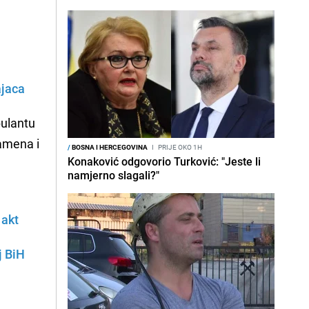
ajaca
bulantu
ramena i
/
BOSNA I HERCEGOVINA
I
PRIJE OKO 1H
Konaković odgovorio Turković: "Jeste li
namjerno slagali?"
 akt
j BiH