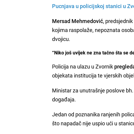
Pucnjava u policijskoj stanici u Z
Mersad Mehmedović
, predsjedni
kojima raspolaže, nepoznata osoba 
dvojicu.
“Niko još uvijek ne zna tačno šta se d
Policija na ulazu u Zvornik
pregleda
objekata institucija te vjerskih ob
Ministar za unutrašnje poslove bh.
događaja.
Jedan od poznanika ranjenih policaj
što napadač nije uspio ući u stanicu