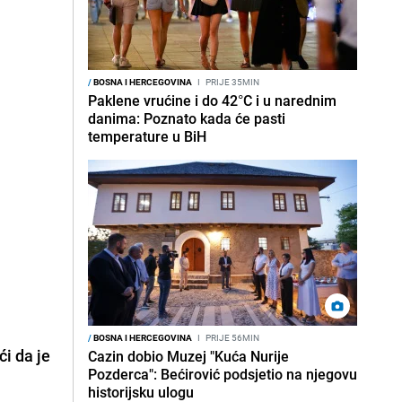
/
BOSNA I HERCEGOVINA
I
PRIJE 35MIN
Paklene vrućine i do 42°C i u narednim
danima: Poznato kada će pasti
temperature u BiH
/
BOSNA I HERCEGOVINA
I
PRIJE 56MIN
ći da je
Cazin dobio Muzej "Kuća Nurije
Pozderca": Bećirović podsjetio na njegovu
historijsku ulogu