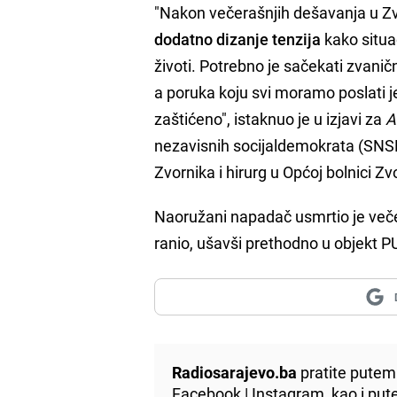
"Nakon večerašnjih dešavanja u Zvo
dodatno dizanje tenzija
kako situac
životi. Potrebno je sačekati zvaničn
a poruka koju svi moramo poslati j
zaštićeno", istaknuo je u izjavi za
A
nezavisnih socijaldemokrata (SNS
Zvornika i hirurg u Općoj bolnici Zv
Naoružani napadač usmrtio je večer
ranio, ušavši prethodno u objekt P
Radiosarajevo.ba
pratite putem 
Facebook
|
Instagram
, kao i p