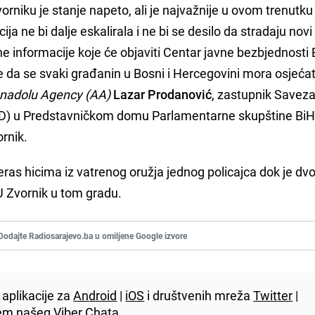
rniku je stanje napeto, ali je najvažnije u ovom trenutk
ija ne bi dalje eskalirala i ne bi se desilo da stradaju nov
e informacije koje će objaviti Centar javne bezbjednosti Bi
e da se svaki građanin u Bosni i Hercegovini mora osjećat
nadolu Agency (AA)
Lazar Prodanović
, zastupnik Savez
D) u Predstavničkom domu Parlamentarne skupštine BiH
ornik.
as hicima iz vatrenog oružja jednog policajca dok je dvo
U Zvornik u tom gradu.
Dodajte Radiosarajevo.ba u omiljene Google izvore
aplikacije za
Android
|
iOS
i društvenih mreža
Twitter
|
utem našeg
Viber
Chata.