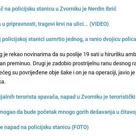
na policijsku stanicu u Zvorniku je Nerdin Ibrić
 u pripravnosti, tragovi krvi na ulici... (VIDEO)
 policijskoj stanici usmrtio jednog, a ranio dvojicu polic
rg je rekao novinarima da su poslije 19 sati u hiruršku am
edan preminuo. Drugi je zadobio prostrijelnu ranu desnog 
ećeg su povrijeđene obje šake i on je na operaciji, javio je
ka.
alnih terorista spavača, napad u Zvorniku je teroristički
 mogao da bude početak mnogo gorih dešavanja u čitavo
e napad na policijsku stanicu (FOTO)