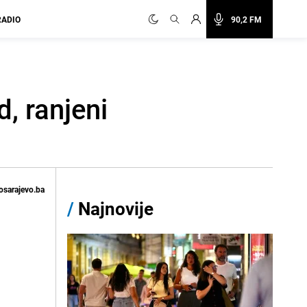
RADIO
90,2 FM
d, ranjeni
osarajevo.ba
/
Najnovije