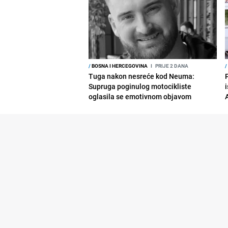
/
BOSNA I HERCEGOVINA
I
PRIJE 2 DANA
/
Tuga nakon nesreće kod Neuma:
Supruga poginulog motocikliste
i
oglasila se emotivnom objavom