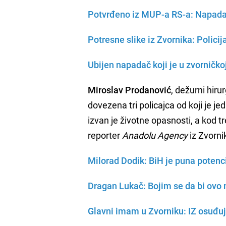
Potvrđeno iz MUP-a RS-a: Napadač 
Potresne slike iz Zvornika: Policija
Ubijen napadač koji je u zvorničkoj
Miroslav Prodanović
, dežurni hiru
dovezena tri policajca od koji je j
izvan je životne opasnosti, a kod tr
reporter
Anadolu Agency
iz Zvorni
Milorad Dodik: BiH je puna potencij
Dragan Lukač: Bojim se da bi ovo
Glavni imam u Zvorniku: IZ osuđuj