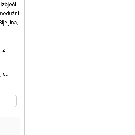
u
izbjeći
i nedužni
jeljina,
i
a
 iz
jicu