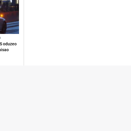
N
RS oduzeo
nisao