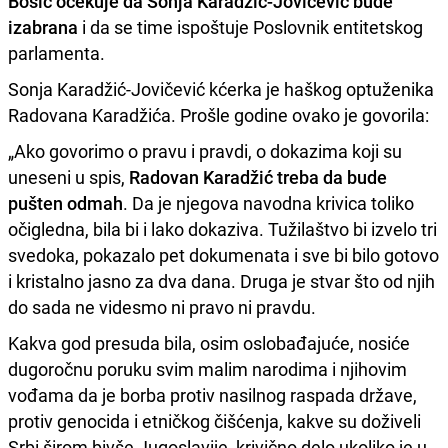
Bosić očekuje da Sonja Karadžić-Jovićević bude
izabrana
i da se time ispoštuje Poslovnik entitetskog
parlamenta.
Sonja Karadžić-Jovičević kćerka je haškog optuženika
Radovana Karadžića. Prošle godine ovako je govorila:
„Ako govorimo o pravu i pravdi, o dokazima koji su
uneseni u spis,
Radovan Karadžić treba da bude
pušten odmah
. Da je njegova navodna krivica toliko
očigledna, bila bi i lako dokaziva. Tužilaštvo bi izvelo tri
svedoka, pokazalo pet dokumenata i sve bi bilo gotovo
i kristalno jasno za dva dana. Druga je stvar što od njih
do sada ne videsmo ni pravo ni pravdu.
Kakva god presuda bila, osim oslobađajuće, nosiće
dugoročnu poruku svim malim narodima i njihovim
vođama da je borba protiv nasilnog raspada države,
protiv genocida i etničkog čišćenja, kakve su doživeli
Srbi širom bivše Jugoslavije, krivično delo ukoliko je u