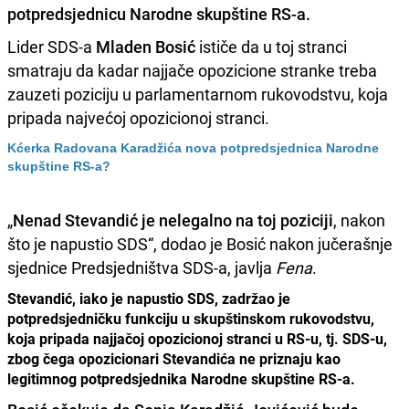
potpredsjednicu Narodne skupštine RS-a.
Lider SDS-a
Mladen Bosić
ističe da u toj stranci
smatraju da kadar najjače opozicione stranke treba
zauzeti poziciju u parlamentarnom rukovodstvu, koja
pripada najvećoj opozicionoj stranci.
Kćerka Radovana Karadžića nova potpredsjednica Narodne
skupštine RS-a?
„
Nenad Stevandić je nelegalno na toj poziciji
, nakon
što je napustio SDS“, dodao je Bosić nakon jučerašnje
sjednice Predsjedništva SDS-a, javlja
Fena
.
Stevandić, iako je napustio SDS, zadržao je
potpredsjedničku funkciju u skupštinskom rukovodstvu,
koja pripada najjačoj opozicionoj stranci u RS-u, tj. SDS-u,
zbog čega opozicionari Stevandića ne priznaju kao
legitimnog potpredsjednika Narodne skupštine RS-a.