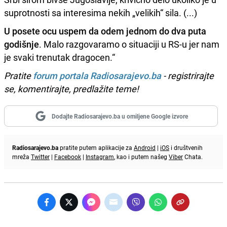
suprotnosti sa interesima nekih „velikih“ sila. (...)
U posete ocu uspem da odem jednom do dva puta
godišnje
. Malo razgovaramo o situaciji u RS-u jer nam
je svaki trenutak dragocen.“
Pratite
forum portala Radiosarajevo.ba
- registrirajte
se, komentirajte, predlažite teme!
Dodajte Radiosarajevo.ba u omiljene Google izvore
Radiosarajevo.ba
pratite putem aplikacije za
Android
|
iOS
i društvenih
mreža
Twitter
|
Facebook
|
Instagram
, kao i putem našeg
Viber
Chata.