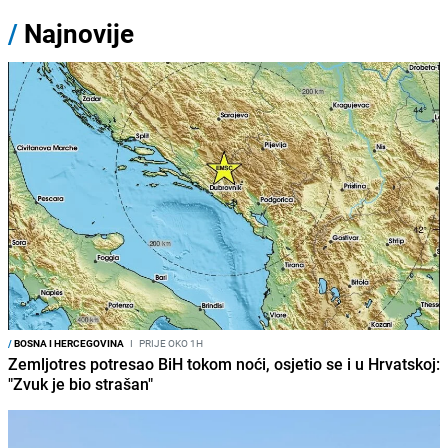
/
Najnovije
/
BOSNA I HERCEGOVINA
I
PRIJE OKO 1H
Zemljotres potresao BiH tokom noći, osjetio se i u Hrvatskoj:
"Zvuk je bio strašan"