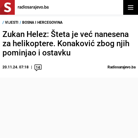
Otvor
/
VIJESTI
/
BOSNA I HERCEGOVINA
Zukan Helez: Šteta je već nanesena
za helikoptere. Konaković zbog njih
pominjao i ostavku
20.11.24. 07:18
Radiosarajevo.ba
14