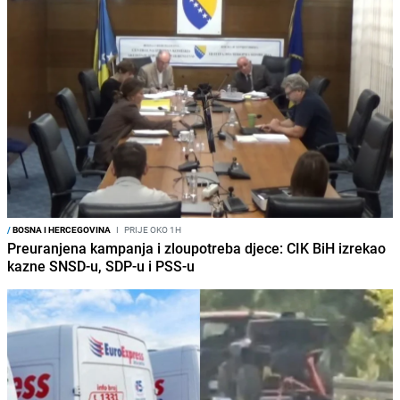
/
BOSNA I HERCEGOVINA
I
PRIJE OKO 1H
Preuranjena kampanja i zloupotreba djece: CIK BiH izrekao
kazne SNSD-u, SDP-u i PSS-u