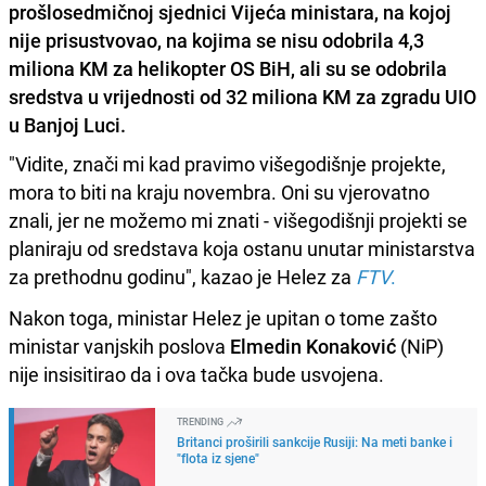
prošlosedmičnoj sjednici Vijeća ministara, na kojoj
nije prisustvovao, na kojima se nisu odobrila 4,3
miliona KM za helikopter OS BiH, ali su se odobrila
sredstva u vrijednosti od 32 miliona KM za zgradu UIO
u Banjoj Luci.
"Vidite, znači mi kad pravimo višegodišnje projekte,
mora to biti na kraju novembra. Oni su vjerovatno
znali, jer ne možemo mi znati - višegodišnji projekti se
planiraju od sredstava koja ostanu unutar ministarstva
za prethodnu godinu", kazao je Helez za
FTV
.
Nakon toga, ministar Helez je upitan o tome zašto
ministar vanjskih poslova
Elmedin Konaković
(NiP)
nije insisitirao da i ova tačka bude usvojena.
TRENDING
Britanci proširili sankcije Rusiji: Na meti banke i
"flota iz sjene"