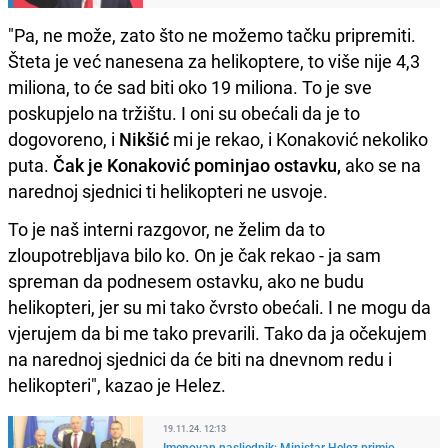
"Pa, ne može, zato što ne možemo tačku pripremiti.
Šteta je već nanesena za helikoptere, to više nije 4,3
miliona, to će sad biti oko 19 miliona. To je sve
poskupjelo na tržištu. I oni su obećali da je to
dogovoreno, i
Nikšić
mi je rekao, i Konaković nekoliko
puta.
Čak je Konaković pominjao ostavku,
ako se na
narednoj sjednici ti helikopteri ne usvoje.
To je naš interni razgovor, ne želim da to
zloupotrebljava bilo ko. On je čak rekao - ja sam
spreman da podnesem ostavku, ako ne budu
helikopteri, jer su mi tako čvrsto obećali. I ne mogu da
vjerujem da bi me tako prevarili. Tako da ja očekujem
na narednoj sjednici da će biti na dnevnom redu i
helikopteri", kazao je Helez.
19.11.24. 12:13
Imenovan nasljednik: Ministar Helez primio