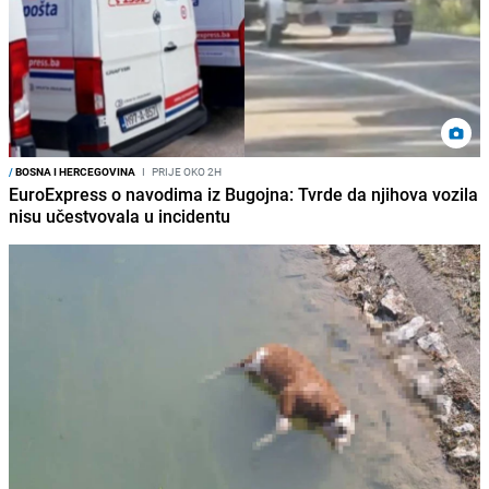
/
BOSNA I HERCEGOVINA
I
PRIJE OKO 2H
EuroExpress o navodima iz Bugojna: Tvrde da njihova vozila
nisu učestvovala u incidentu