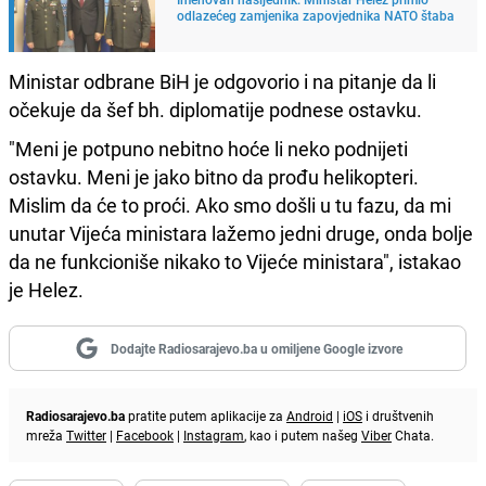
odlazećeg zamjenika zapovjednika NATO štaba
Ministar odbrane BiH je odgovorio i na pitanje da li
očekuje da šef bh. diplomatije podnese ostavku.
"Meni je potpuno nebitno hoće li neko podnijeti
ostavku. Meni je jako bitno da prođu helikopteri.
Mislim da će to proći. Ako smo došli u tu fazu, da mi
unutar Vijeća ministara lažemo jedni druge, onda bolje
da ne funkcioniše nikako to Vijeće ministara", istakao
je Helez.
Dodajte Radiosarajevo.ba u omiljene Google izvore
Radiosarajevo.ba
pratite putem aplikacije za
Android
|
iOS
i društvenih
mreža
Twitter
|
Facebook
|
Instagram
, kao i putem našeg
Viber
Chata.