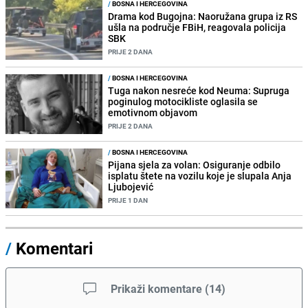
/
BOSNA I HERCEGOVINA
Drama kod Bugojna: Naoružana grupa iz RS
ušla na područje FBiH, reagovala policija
SBK
PRIJE 2 DANA
/
BOSNA I HERCEGOVINA
Tuga nakon nesreće kod Neuma: Supruga
poginulog motocikliste oglasila se
emotivnom objavom
PRIJE 2 DANA
/
BOSNA I HERCEGOVINA
Pijana sjela za volan: Osiguranje odbilo
isplatu štete na vozilu koje je slupala Anja
Ljubojević
PRIJE 1 DAN
/
Komentari
Prikaži komentare
(
14
)