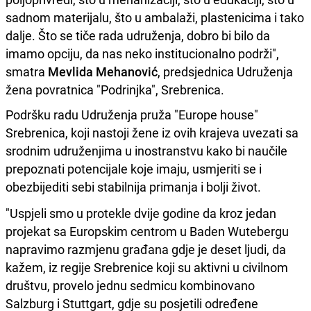
sadnom materijalu, što u ambalaži, plastenicima i tako
dalje. Što se tiče rada udruženja, dobro bi bilo da
imamo opciju, da nas neko institucionalno podrži",
smatra
Mevlida Mehanović
, predsjednica Udruženja
žena povratnica "Podrinjka", Srebrenica.
Podršku radu Udruženja pruža "Europe house"
Srebrenica, koji nastoji žene iz ovih krajeva uvezati sa
srodnim udruženjima u inostranstvu kako bi naučile
prepoznati potencijale koje imaju, usmjeriti se i
obezbijediti sebi stabilnija primanja i bolji život.
"Uspjeli smo u protekle dvije godine da kroz jedan
projekat sa Europskim centrom u Baden Wutebergu
napravimo razmjenu građana gdje je deset ljudi, da
kažem, iz regije Srebrenice koji su aktivni u civilnom
društvu, provelo jednu sedmicu kombinovano
Salzburg i Stuttgart, gdje su posjetili određene