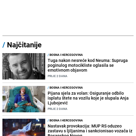
/
Najčitanije
/
BOSNA I HERCEGOVINA
Tuga nakon nesreće kod Neuma: Supruga
poginulog motocikliste oglasila se
emotivnom objavom
PRIJE 2 DANA
/
BOSNA I HERCEGOVINA
Pijana sjela za volan: Osiguranje odbilo
isplatu štete na vozilu koje je slupala Anja
Ljubojević
PRIJE 2 DANA
/
BOSNA I HERCEGOVINA
Nastavak provokacija: MUP RS oduzeo
zastavu s ljiljanima i sankcionisao vozača iz
Bosanskog Novog