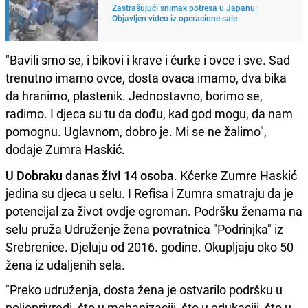
Zastrašujući snimak potresa u Japanu:
Objavljen video iz operacione sale
"Bavili smo se, i bikovi i krave i ćurke i ovce i sve. Sad
trenutno imamo ovce, dosta ovaca imamo, dva bika
da hranimo, plastenik. Jednostavno, borimo se,
radimo. I djeca su tu da dođu, kad god mogu, da nam
pomognu. Uglavnom, dobro je. Mi se ne žalimo",
dodaje Zumra Haskić.
U Dobraku danas živi 14 osoba
. Kćerke Zumre Haskić
jedina su djeca u selu. I Refisa i Zumra smatraju da je
potencijal za život ovdje ogroman. Podršku ženama na
selu pruža Udruženje žena povratnica "Podrinjka" iz
Srebrenice. Djeluju od 2016. godine. Okupljaju oko 50
žena iz udaljenih sela.
"Preko udruženja, dosta žena je ostvarilo podršku u
poljoprivredi, što u mehanizaciji, što u edukaciji, što u