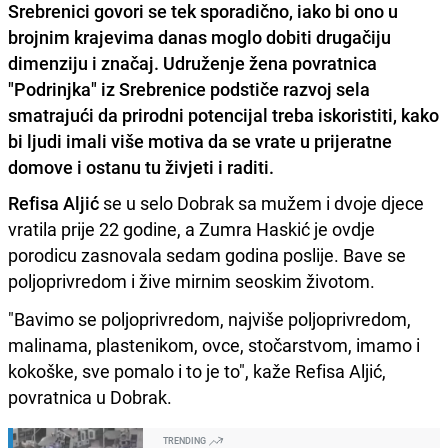
Srebrenici govori se tek sporadično, iako bi ono u
brojnim krajevima danas moglo dobiti drugačiju
dimenziju i značaj. Udruženje žena povratnica
"Podrinjka" iz Srebrenice podstiče razvoj sela
smatrajući da prirodni potencijal treba iskoristiti, kako
bi ljudi imali više motiva da se vrate u prijeratne
domove i ostanu tu živjeti i raditi.
Refisa Aljić
se u selo Dobrak sa mužem i dvoje djece
vratila prije 22 godine, a Zumra Haskić je ovdje
porodicu zasnovala sedam godina poslije. Bave se
poljoprivredom i žive mirnim seoskim životom.
"Bavimo se poljoprivredom, najviše poljoprivredom,
malinama, plastenikom, ovce, stočarstvom, imamo i
kokoške, sve pomalo i to je to", kaže Refisa Aljić,
povratnica u Dobrak.
TRENDING