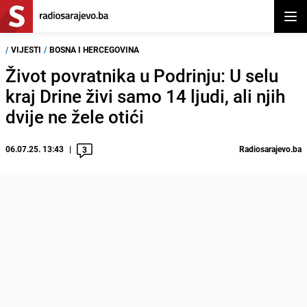
Otvor
/
VIJESTI
/
BOSNA I HERCEGOVINA
Život povratnika u Podrinju: U selu
kraj Drine živi samo 14 ljudi, ali njih
dvije ne žele otići
06.07.25. 13:43
Radiosarajevo.ba
3