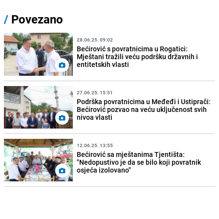
/
Povezano
28.06.25. 09:02
Bećirović s povratnicima u Rogatici:
Mještani tražili veću podršku državnih i
entitetskih vlasti
27.06.25. 15:51
Podrška povratnicima u Međeđi i Ustiprači:
Bećirović pozvao na veću uključenost svih
nivoa vlasti
12.06.25. 13:55
Bećirović sa mještanima Tjentišta:
"Nedopustivo je da se bilo koji povratnik
osjeća izolovano"