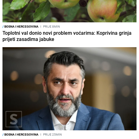
/
BOSNA I HERCEGOVINA
I
PRIJE 8MIN
Toplotni val donio novi problem voćarima: Koprivina grinja
prijeti zasadima jabuke
/
BOSNA I HERCEGOVINA
I
PRIJE 25MIN