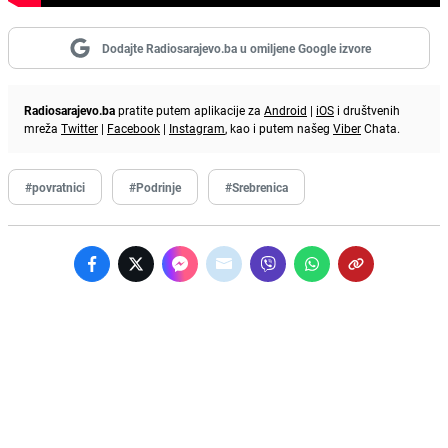
Dodajte Radiosarajevo.ba u omiljene Google izvore
Radiosarajevo.ba
pratite putem aplikacije za
Android
|
iOS
i društvenih
mreža
Twitter
|
Facebook
|
Instagram
, kao i putem našeg
Viber
Chata.
#povratnici
#Podrinje
#Srebrenica