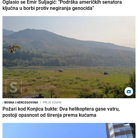
Oglasio se Emir Suljagić: "Podrška američkih senatora
ključna u borbi protiv negiranja genocida"
/
BOSNA I HERCEGOVINA
I
PRIJE 52MIN
Požari kod Konjica bukte: Dva helikoptera gase vatru,
postoji opasnost od širenja prema kućama