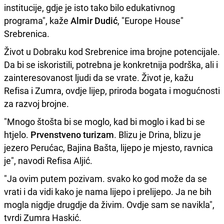
institucije, gdje je isto tako bilo edukativnog
programa", kaže
Almir Dudić
, "Europe House"
Srebrenica.
Život u Dobraku kod Srebrenice ima brojne potencijale.
Da bi se iskoristili, potrebna je konkretnija podrška, ali i
zainteresovanost ljudi da se vrate. Život je, kažu
Refisa i Zumra, ovdje lijep, priroda bogata i mogućnosti
za razvoj brojne.
"Mnogo štošta bi se moglo, kad bi moglo i kad bi se
htjelo.
Prvenstveno turizam
. Blizu je Drina, blizu je
jezero Perućac, Bajina Bašta, lijepo je mjesto, ravnica
je", navodi Refisa Aljić.
"Ja ovim putem pozivam. svako ko god može da se
vrati i da vidi kako je nama lijepo i prelijepo. Ja ne bih
mogla nigdje drugdje da živim. Ovdje sam se navikla",
tvrdi Zumra Haskić.