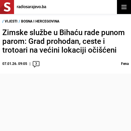
Otvor
/
VIJESTI
/
BOSNA I HERCEGOVINA
Zimske službe u Bihaću rade punom
parom: Grad prohodan, ceste i
trotoari na većini lokaciji očišćeni
07.01.26. 09:05
Fena
7