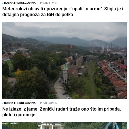
/
BOSNA I HERCEGOVINA
I
PRIJE 51MIN
Meteorolozi objavili upozorenja i "upalili alarme": Stigla je i
detaljna prognoza za BiH do petka
/
BOSNA I HERCEGOVINA
I
PRIJE 53MIN
Ne izlaze iz jame: Zenički rudari traže ono što im pripada,
plate i garancije