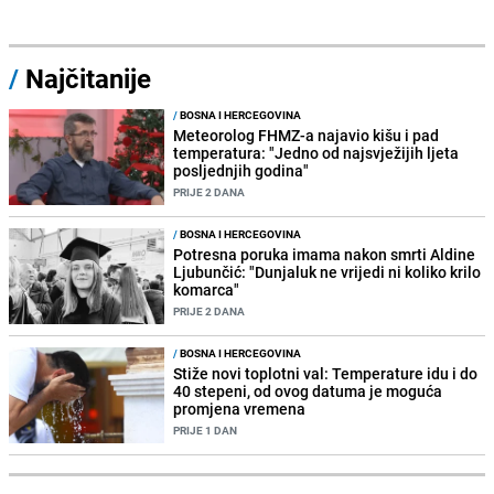
/
Najčitanije
/
BOSNA I HERCEGOVINA
Meteorolog FHMZ-a najavio kišu i pad
temperatura: "Jedno od najsvježijih ljeta
posljednjih godina"
PRIJE 2 DANA
/
BOSNA I HERCEGOVINA
Potresna poruka imama nakon smrti Aldine
Ljubunčić: "Dunjaluk ne vrijedi ni koliko krilo
komarca"
PRIJE 2 DANA
/
BOSNA I HERCEGOVINA
Stiže novi toplotni val: Temperature idu i do
40 stepeni, od ovog datuma je moguća
promjena vremena
PRIJE 1 DAN