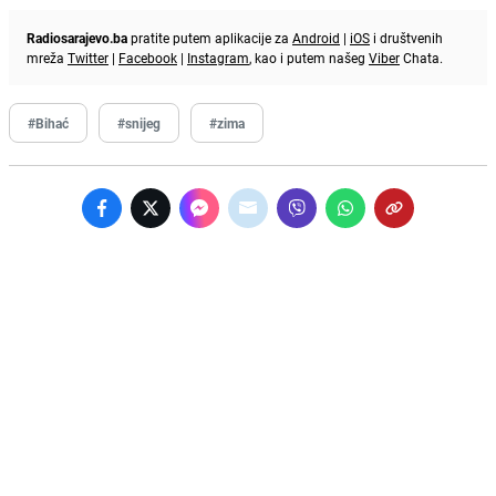
Radiosarajevo.ba
pratite putem aplikacije za
Android
|
iOS
i društvenih
mreža
Twitter
|
Facebook
|
Instagram
, kao i putem našeg
Viber
Chata.
#Bihać
#snijeg
#zima