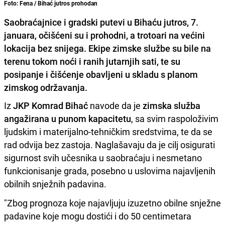
Foto: Fena / Bihać jutros prohodan
Saobraćajnice i gradski putevi u Bihaću jutros, 7.
januara, očišćeni su i prohodni, a trotoari na većini
lokacija bez snijega. Ekipe zimske službe su bile na
terenu tokom noći i ranih jutarnjih sati, te su
posipanje i čišćenje obavljeni u skladu s planom
zimskog održavanja.
Iz
JKP Komrad Bihać
navode da je
zimska služba
angažirana u punom kapacitetu
, sa svim raspoloživim
ljudskim i materijalno-tehničkim sredstvima, te da se
rad odvija bez zastoja. Naglašavaju da je cilj osigurati
sigurnost svih učesnika u saobraćaju i nesmetano
funkcionisanje grada, posebno u uslovima najavljenih
obilnih snježnih padavina.
"Zbog prognoza koje najavljuju izuzetno obilne snježne
padavine koje mogu dostići i do 50 centimetara