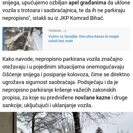
snijega, upućujemo ozbiljan
apel građanima
da uklone
vozila s trotoara i saobraćajnica, te da ih ne parkiraju
nepropisno", istakli su iz JKP Komrad Bihać.
TRENDING
Važno za Sarajlije: Ove ulice danas bi mogle
ostati bez vode
Kako navode, nepropisno parkirana vozila značajno
otežavaju i u pojedinim situacijama onemogućavaju
čišćenje snijega i posipanje kolovoza, čime se direktno
ugrožava sigurnost saobraćaja. Podsjećaju i da je
nepropisno parkiranje kršenje važećih zakonskih
propisa, za koje su predviđene
novčane kazne
i druge
sankcije, uključujući i uklanjanje vozila.