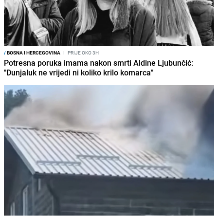
/
BOSNA I HERCEGOVINA
I
PRIJE OKO 3H
Potresna poruka imama nakon smrti Aldine Ljubunčić:
"Dunjaluk ne vrijedi ni koliko krilo komarca"