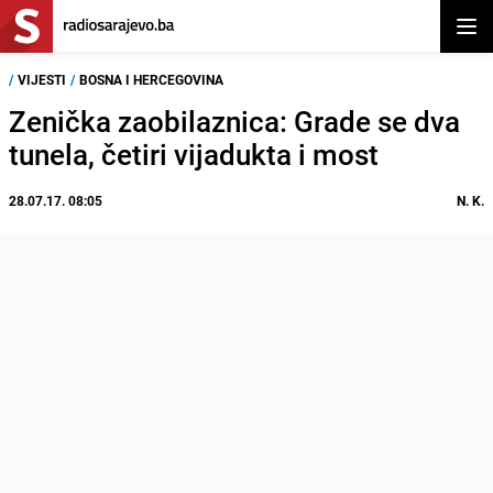
Otvor
/
VIJESTI
/
BOSNA I HERCEGOVINA
Zenička zaobilaznica: Grade se dva
tunela, četiri vijadukta i most
28.07.17. 08:05
N. K.