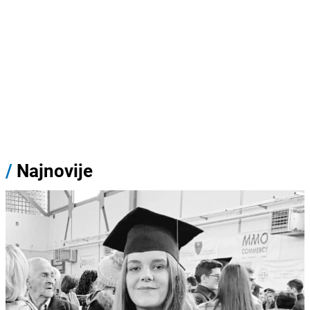
/
Najnovije