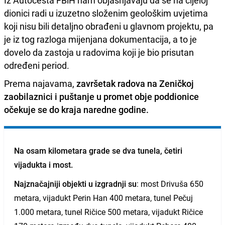
Iz Autocesta FBiH nam objašnjavaju da se na cijeloj
dionici radi u izuzetno složenim geološkim uvjetima
koji nisu bili detaljno obrađeni u glavnom projektu, pa
je iz tog razloga mijenjana dokumentacija, a to je
dovelo da zastoja u radovima koji je bio prisutan
određeni period.
Prema najavama,
završetak radova na Zeničkoj
zaobilaznici i puštanje u promet obje poddionice
očekuje se do kraja naredne godine.
Na osam kilometara grade se
dva tunela, četiri
vijadukta i most.
Najznačajniji objekti u izgradnji su
: most Drivuša 650
metara, vijadukt Perin Han 400 metara, tunel Pečuj
1.000 metara, tunel Ričice 500 metara, vijadukt Ričice