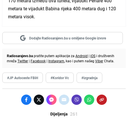
170 metara između dva tunela, vijadukt Pehare 400
metara te vijadukt Babina rijeka 400 metara dug i 120
metara visok.
Dodajte Radiosarajevo.ba u omiljene Google izvore
Radiosarajevo.ba
pratite putem aplikacije za
Android
|
iOS
i društvenih
mreža
Twitter
|
Facebook
|
Instagram
, kao i putem našeg
Viber
Chata.
#JP Autoceste FBiH
#Koridor Vc
#izgradnja
261
Dijeljenja