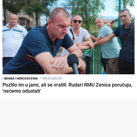
/
BOSNA I HERCEGOVINA
I
PRIJE OKO 5H
Pozlilo im u jami, ali se vratili: Rudari RMU Zenica poručuju,
'nećemo odustati'