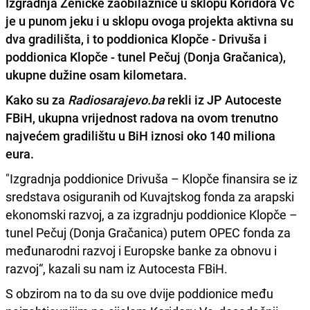
Izgradnja Zeničke zaobilaznice u sklopu Koridora Vc
je u punom jeku i u sklopu ovoga projekta aktivna su
dva gradilišta, i to poddionica Klopče - Drivuša i
poddionica Klopče - tunel Pečuj (Donja Gračanica),
ukupne dužine osam kilometara.
Kako su za
Radiosarajevo.ba
rekli iz
JP Autoceste
FBiH, ukupna vrijednost radova na ovom trenutno
najvećem gradilištu u BiH iznosi oko 140 miliona
eura.
"Izgradnja poddionice Drivuša – Klopče finansira se iz
sredstava osiguranih od Kuvajtskog fonda za arapski
ekonomski razvoj, a za izgradnju poddionice Klopče –
tunel Pečuj (Donja Gračanica) putem OPEC fonda za
međunarodni razvoj i Europske banke za obnovu i
razvoj“, kazali su nam iz Autocesta FBiH.
S obzirom na to da su ove dvije poddionice među