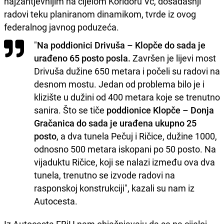
najzahtjevnijim na cijelom Koridoru Vc, dosadašnji
radovi teku planiranom dinamikom, tvrde iz ovog
federalnog javnog poduzeća.
"
Na poddionici Drivuša – Klopče do sada je
urađeno 65 posto posla.
Završen je lijevi most
Drivuša dužine 650 metara i počeli su radovi na
desnom mostu. Jedan od problema bilo je i
klizište u dužini od 400 metara koje se trenutno
sanira. Što se tiče
poddionice Klopče – Donja
Gračanica do sada je urađena ukupno 25
posto
, a dva tunela Pečuj i Ričice, dužine 1000,
odnosno 500 metara iskopani po 50 posto. Na
vijaduktu Ričice, koji se nalazi između ova dva
tunela, trenutno se izvode radovi na
rasponskoj konstrukciji", kazali su nam iz
Autocesta.