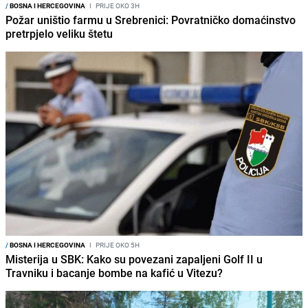
/
BOSNA I HERCEGOVINA
I
PRIJE OKO 3H
Požar uništio farmu u Srebrenici: Povratničko domaćinstvo
pretrpjelo veliku štetu
/
BOSNA I HERCEGOVINA
I
PRIJE OKO 5H
Misterija u SBK: Kako su povezani zapaljeni Golf II u
Travniku i bacanje bombe na kafić u Vitezu?