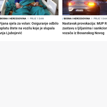
BOSNA I HERCEGOVINA
I
PRIJE 1 DAN
/
BOSNA I HERCEGOVINA
I
PRIJE 1 DA
Pijana sjela za volan: Osiguranje odbilo
Nastavak provokacija: MUP 
splatu štete na vozilu koje je slupala
zastavu s ljiljanima i sankcio
Anja Ljubojević
vozača iz Bosanskog Novog