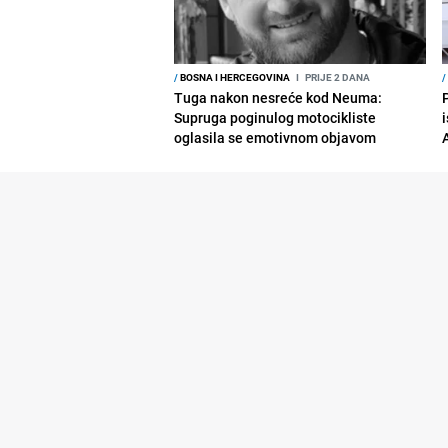
/
BOSNA I HERCEGOVINA
I
PRIJE 2 DANA
/
Tuga nakon nesreće kod Neuma:
Supruga poginulog motocikliste
i
oglasila se emotivnom objavom