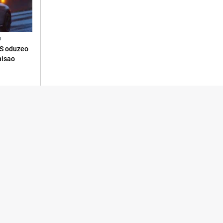
N
RS oduzeo
nisao