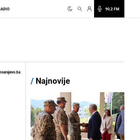
RADIO
90,2 FM
osarajevo.ba
/
Najnovije