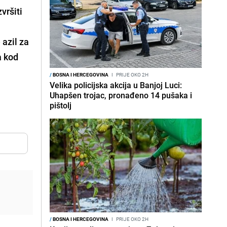
vršiti
 azil za
a kod
/
BOSNA I HERCEGOVINA
I
PRIJE OKO 2H
Velika policijska akcija u Banjoj Luci:
Uhapšen trojac, pronađeno 14 pušaka i
pištolj
/
BOSNA I HERCEGOVINA
I
PRIJE OKO 2H