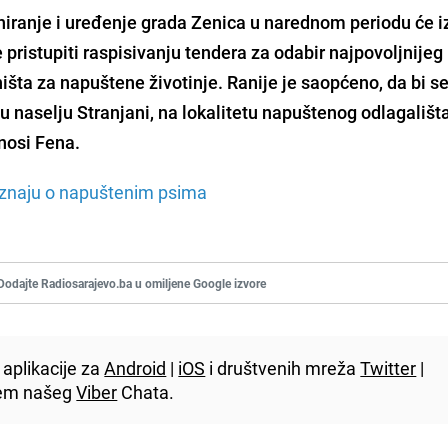
iranje i uređenje grada Zenica u narednom periodu će iz
 pristupiti raspisivanju tendera za odabir najpovoljnijeg
išta za napuštene životinje. Ranije je saopćeno, da bi se
 u naselju Stranjani, na lokalitetu napuštenog odlagališt
nosi Fena.
a znaju o napuštenim psima
Dodajte Radiosarajevo.ba u omiljene Google izvore
aplikacije za
Android
|
iOS
i društvenih mreža
Twitter
|
utem našeg
Viber
Chata.