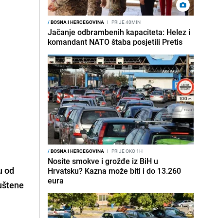
/
BOSNA I HERCEGOVINA
I
PRIJE 40MIN
Jačanje odbrambenih kapaciteta: Helez i
komandant NATO štaba posjetili Pretis
/
BOSNA I HERCEGOVINA
I
PRIJE OKO 1H
Nosite smokve i grožđe iz BiH u
u od
Hrvatsku? Kazna može biti i do 13.260
eura
uštene