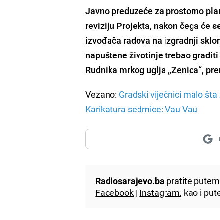
Javno preduzeće za prostorno plan
reviziju Projekta, nakon čega će se
izvođača radova na izgradnji sklon
napuštene životinje trebao graditi
Rudnika mrkog uglja „Zenica“, pre
Vezano:
Gradski vijećnici malo št
Karikatura sedmice: Vau Vau
Radiosarajevo.ba
pratite putem 
Facebook
|
Instagram
, kao i p