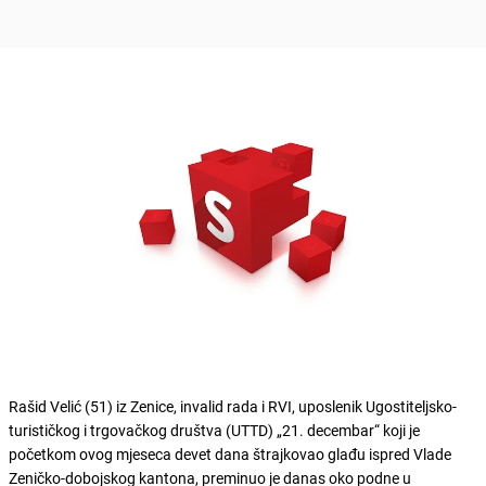
Rašid Velić (51) iz Zenice, invalid rada i RVI, uposlenik Ugostiteljsko-
turističkog i trgovačkog društva (UTTD) „21. decembar“ koji je
početkom ovog mjeseca devet dana štrajkovao glađu ispred Vlade
Zeničko-dobojskog kantona, preminuo je danas oko podne u