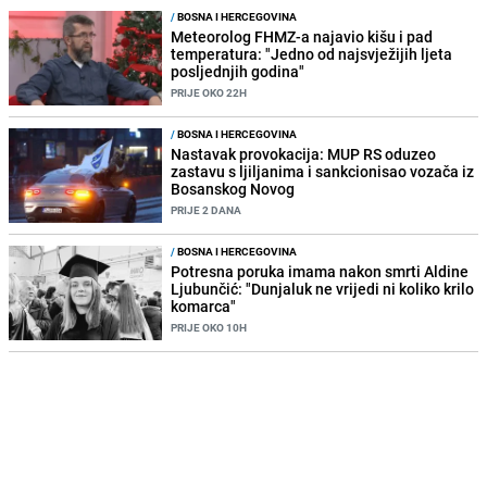
/
BOSNA I HERCEGOVINA
Meteorolog FHMZ-a najavio kišu i pad
temperatura: "Jedno od najsvježijih ljeta
posljednjih godina"
PRIJE OKO 22H
/
BOSNA I HERCEGOVINA
Nastavak provokacija: MUP RS oduzeo
zastavu s ljiljanima i sankcionisao vozača iz
Bosanskog Novog
PRIJE 2 DANA
/
BOSNA I HERCEGOVINA
Potresna poruka imama nakon smrti Aldine
Ljubunčić: "Dunjaluk ne vrijedi ni koliko krilo
komarca"
PRIJE OKO 10H