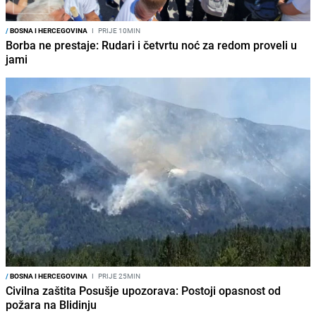
/
BOSNA I HERCEGOVINA
I
PRIJE 10MIN
Borba ne prestaje: Rudari i četvrtu noć za redom proveli u
jami
/
BOSNA I HERCEGOVINA
I
PRIJE 25MIN
Civilna zaštita Posušje upozorava: Postoji opasnost od
požara na Blidinju