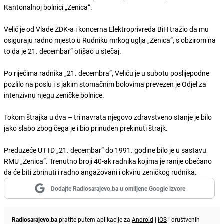
Kantonalnoj bolnici „Zenica“.
Velić je od Vlade ZDK-a i koncerna Elektroprivreda BiH tražio da mu
osiguraju radno mjesto u Rudniku mrkog uglja „Zenica“, s obzirom na
to da je 21. decembar“ otišao u stečaj.
Po riječima radnika „21. decembra“, Veliću je u subotu poslijepodne
pozlilo na poslu i s jakim stomačnim bolovima prevezen je Odjel za
intenzivnu njegu zeničke bolnice.
Tokom štrajka u dva – tri navrata njegovo zdravstveno stanje je bilo
jako slabo zbog čega je i bio prinuđen prekinuti štrajk.
Preduzeće UTTD „21. decembar“ do 1991. godine bilo je u sastavu
RMU „Zenica“. Trenutno broji 40-ak radnika kojima je ranije obećano
da će biti zbrinuti i radno angažovani i okviru zeničkog rudnika.
Dodajte Radiosarajevo.ba u omiljene Google izvore
Radiosarajevo.ba
pratite putem aplikacije za
Android
|
iOS
i društvenih