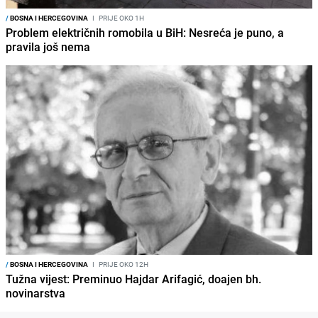
/
BOSNA I HERCEGOVINA
I
PRIJE OKO 1H
Problem električnih romobila u BiH: Nesreća je puno, a
pravila još nema
/
BOSNA I HERCEGOVINA
I
PRIJE OKO 12H
Tužna vijest: Preminuo Hajdar Arifagić, doajen bh.
novinarstva