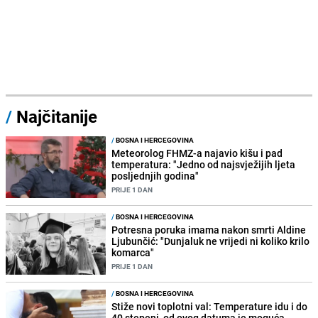
/
Najčitanije
/
BOSNA I HERCEGOVINA
Meteorolog FHMZ-a najavio kišu i pad
temperatura: "Jedno od najsvježijih ljeta
posljednjih godina"
PRIJE 1 DAN
/
BOSNA I HERCEGOVINA
Potresna poruka imama nakon smrti Aldine
Ljubunčić: "Dunjaluk ne vrijedi ni koliko krilo
komarca"
PRIJE 1 DAN
/
BOSNA I HERCEGOVINA
Stiže novi toplotni val: Temperature idu i do
40 stepeni, od ovog datuma je moguća