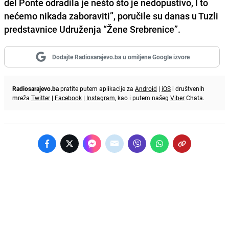
del Ponte odradila je nešto što je nedopustivo, I to
nećemo nikada zaboraviti”, poručile su danas u Tuzli
predstavnice Udruženja “Žene Srebrenice”.
Dodajte Radiosarajevo.ba u omiljene Google izvore
Radiosarajevo.ba
pratite putem aplikacije za
Android
|
iOS
i društvenih
mreža
Twitter
|
Facebook
|
Instagram
, kao i putem našeg
Viber
Chata.