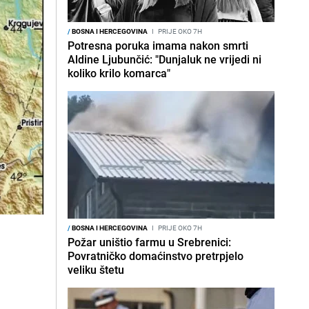
/
BOSNA I HERCEGOVINA
I
PRIJE OKO 7H
Potresna poruka imama nakon smrti
Aldine Ljubunčić: "Dunjaluk ne vrijedi ni
koliko krilo komarca"
/
BOSNA I HERCEGOVINA
I
PRIJE OKO 7H
Požar uništio farmu u Srebrenici:
Povratničko domaćinstvo pretrpjelo
veliku štetu