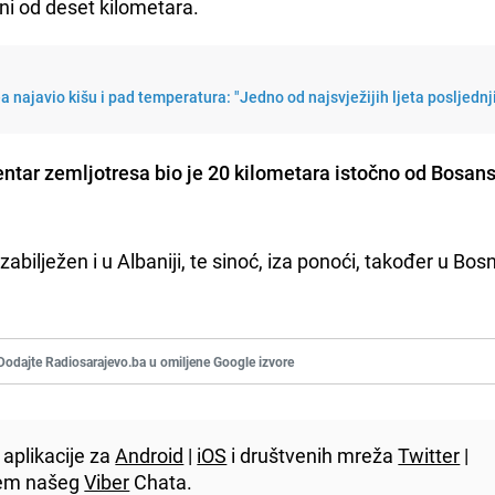
ni od deset kilometara.
najavio kišu i pad temperatura: "Jedno od najsvježijih ljeta posljednj
entar zemljotresa bio je 20 kilometara istočno od Bosan
bilježen i u Albaniji, te sinoć, iza ponoći, također u Bosni
Dodajte Radiosarajevo.ba u omiljene Google izvore
aplikacije za
Android
|
iOS
i društvenih mreža
Twitter
|
utem našeg
Viber
Chata.