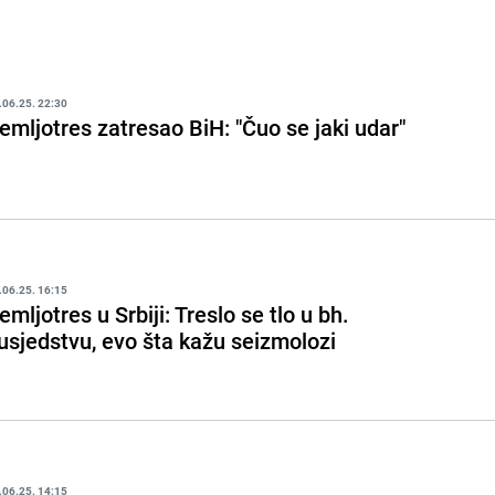
.06.25. 22:30
emljotres zatresao BiH: "Čuo se jaki udar"
.06.25. 16:15
emljotres u Srbiji: Treslo se tlo u bh.
usjedstvu, evo šta kažu seizmolozi
.06.25. 14:15