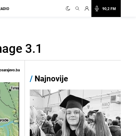
RADIO
90,2 FM
nage 3.1
osarajevo.ba
/
Najnovije