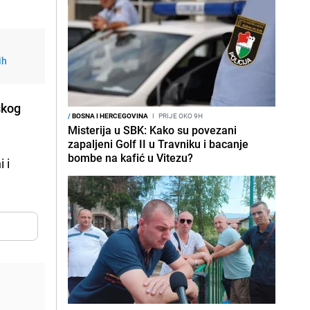
ih
skog
/
BOSNA I HERCEGOVINA
I
PRIJE OKO 9H
Misterija u SBK: Kako su povezani
zapaljeni Golf II u Travniku i bacanje
bombe na kafić u Vitezu?
 i