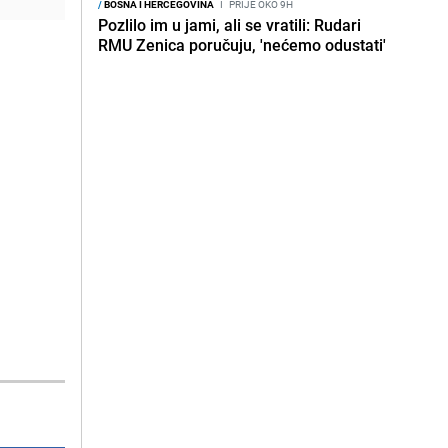
/
BOSNA I HERCEGOVINA
I
PRIJE OKO 9H
Pozlilo im u jami, ali se vratili: Rudari
RMU Zenica poručuju, 'nećemo odustati'