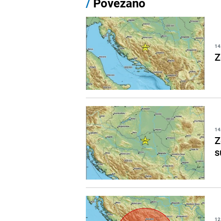
/
Povezano
14
Z
14
Z
s
12