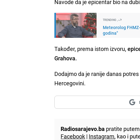
Navode da je epicentar bio na dubi
TRENDING
Meteorolog FHMZ-a 
godina"
Također, prema istom izvoru,
epic
Grahova.
Dodajmo da je ranije danas potres za
Hercegovini.
Radiosarajevo.ba
pratite putem 
Facebook
|
Instagram
, kao i p