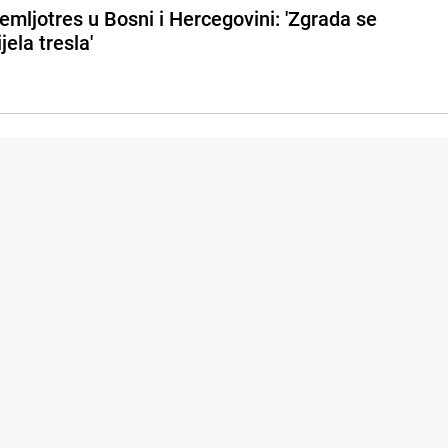
emljotres u Bosni i Hercegovini: 'Zgrada se
ijela tresla'