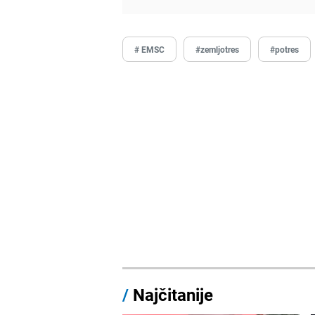
# EMSC
#zemljotres
#potres
/
Najčitanije