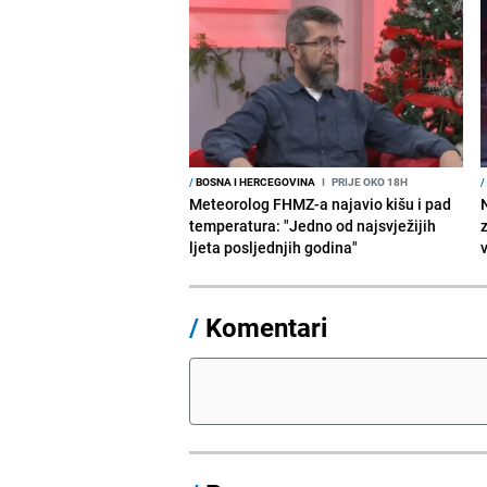
/
BOSNA I HERCEGOVINA
I
PRIJE OKO 18H
/
Meteorolog FHMZ-a najavio kišu i pad
temperatura: "Jedno od najsvježijih
ljeta posljednjih godina"
/
Komentari