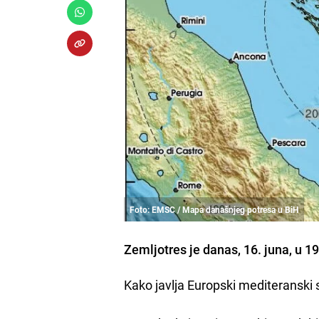
Foto: EMSC / Mapa današnjeg potresa u BiH
Zemljotres je danas, 16. juna, u 1
Kako javlja Europski mediteranski