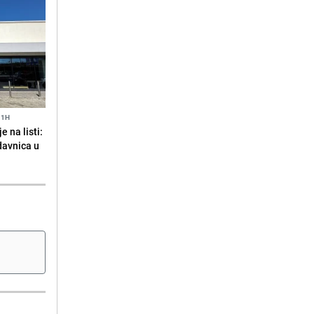
11H
 na listi:
odavnica u