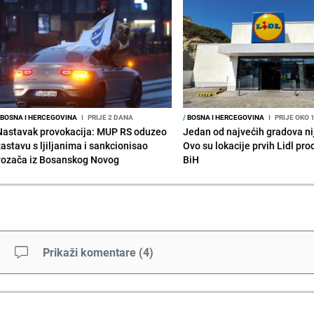
BOSNA I HERCEGOVINA
I
PRIJE 2 DANA
/
BOSNA I HERCEGOVINA
I
PRIJE OKO 
Nastavak provokacija: MUP RS oduzeo
Jedan od najvećih gradova nije
zastavu s ljiljanima i sankcionisao
Ovo su lokacije prvih Lidl pr
vozača iz Bosanskog Novog
BiH
Prikaži komentare
(
4
)