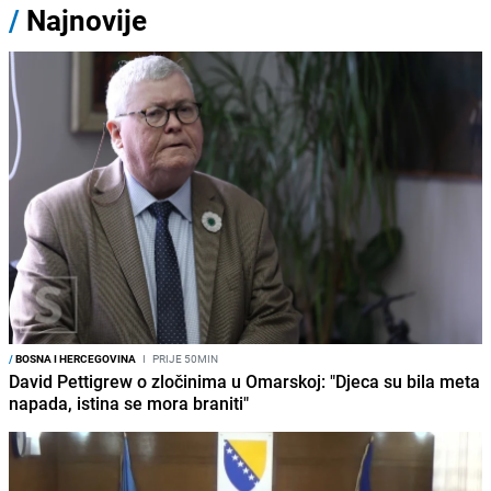
/
Najnovije
/
BOSNA I HERCEGOVINA
I
PRIJE 50MIN
David Pettigrew o zločinima u Omarskoj: "Djeca su bila meta
napada, istina se mora braniti"