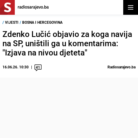
Otvor
/
VIJESTI
/
BOSNA I HERCEGOVINA
Zdenko Lučić objavio za koga navija
na SP, uništili ga u komentarima:
"Izjava na nivou djeteta"
16.06.26. 10:30
Radiosarajevo.ba
41