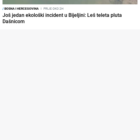
/
BOSNA I HERCEGOVINA
I
PRIJE OKO 2H
Još jedan ekološki incident u Bijeljini: Leš teleta pluta
Dašnicom