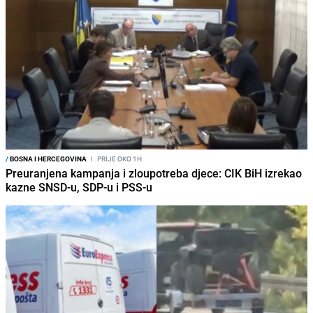
/
BOSNA I HERCEGOVINA
I
PRIJE OKO 1H
Preuranjena kampanja i zloupotreba djece: CIK BiH izrekao
kazne SNSD-u, SDP-u i PSS-u