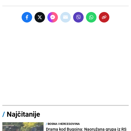
/
Najčitanije
/
BOSNA I HERCEGOVINA
Drama kod Bugojna: Naoružana grupa iz RS