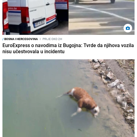
/
BOSNA I HERCEGOVINA
I
PRIJE OKO 2H
EuroExpress o navodima iz Bugojna: Tvrde da njihova vozila
nisu učestvovala u incidentu