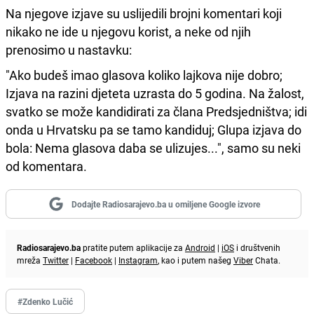
Na njegove izjave su uslijedili brojni komentari koji
nikako ne ide u njegovu korist, a neke od njih
prenosimo u nastavku:
"Ako budeš imao glasova koliko lajkova nije dobro;
Izjava na razini djeteta uzrasta do 5 godina. Na žalost,
svatko se može kandidirati za člana Predsjedništva; idi
onda u Hrvatsku pa se tamo kandiduj; Glupa izjava do
bola: Nema glasova daba se ulizujes...", samo su neki
od komentara.
Dodajte Radiosarajevo.ba u omiljene Google izvore
Radiosarajevo.ba
pratite putem aplikacije za
Android
|
iOS
i društvenih
mreža
Twitter
|
Facebook
|
Instagram
, kao i putem našeg
Viber
Chata.
#Zdenko Lučić