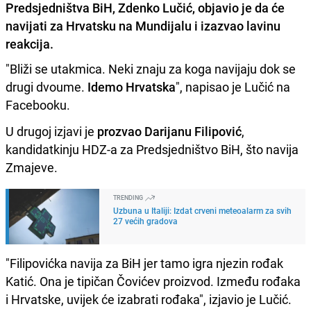
Predsjedništva BiH, Zdenko Lučić, objavio je da će
navijati za Hrvatsku na Mundijalu i izazvao lavinu
reakcija.
"Bliži se utakmica. Neki znaju za koga navijaju dok se
drugi dvoume.
Idemo Hrvatska
", napisao je Lučić na
Facebooku.
U drugoj izjavi je
prozvao Darijanu Filipović
,
kandidatkinju HDZ-a za Predsjedništvo BiH, što navija
Zmajeve.
TRENDING
Uzbuna u Italiji: Izdat crveni meteoalarm za svih
27 većih gradova
"Filipovićka navija za BiH jer tamo igra njezin rođak
Katić. Ona je tipičan Čovićev proizvod. Između rođaka
i Hrvatske, uvijek će izabrati rođaka", izjavio je Lučić.