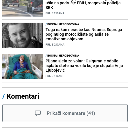
ušla na područje FBiH, reagovala policija
SBK
PRIJE 2 DANA
/
BOSNA I HERCEGOVINA
Tuga nakon nesreće kod Neuma: Supruga
poginulog motocikliste oglasila se
emotivnom objavom
PRIJE 2 DANA
/
BOSNA I HERCEGOVINA
Pijana sjela za volan: Osiguranje odbilo
isplatu štete na vozilu koje je slupala Anja
Ljubojević
PRIJE 1 DAN
/
Komentari
Prikaži komentare
(
41
)