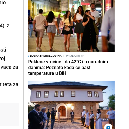
nio
4) iz
sti
/
BOSNA I HERCEGOVINA
I
PRIJE OKO 7H
voj
Paklene vrućine i do 42°C i u narednim
avaca za
danima: Poznato kada će pasti
temperature u BiH
riteta za