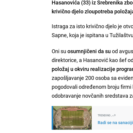
Hasanovića (33) iz Srebrenika zb
krivično djelo zloupotreba položaj
Istraga za isto krivično djelo je otv
Sapne, koja je ispitana u Tužilaštv
Oni su
osumnjičeni da su
od avgust
direktorice, a Hasanović kao šef od
položaj u okviru realizacije progr
zapošljavanje 200 osoba sa eviden
pogodovali određenom broju firmi ko
odobravanje novčanih sredstava za
TRENDING
Radi se na sanacij