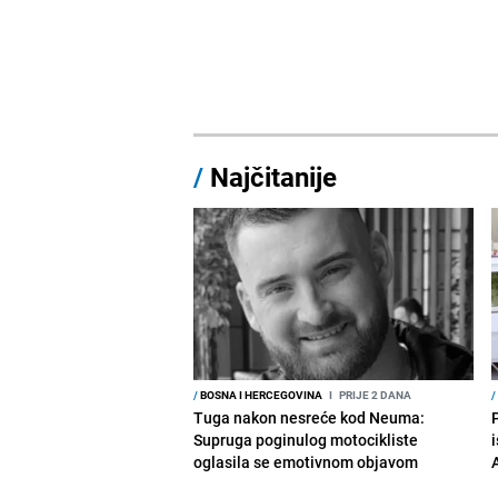
/
Najčitanije
/
BOSNA I HERCEGOVINA
I
PRIJE 2 DANA
/
Tuga nakon nesreće kod Neuma:
Supruga poginulog motocikliste
i
oglasila se emotivnom objavom