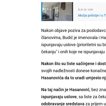
23.01.23. 12:06
Akcija policije i u
Nakon objave poziva za poslodavce
članovima, Budić je imenovala i Ha
ispunjavaju uslove (prioritetni su bi
čekanju" i onih koje ne ispunjavaju
Nakon što su liste sačinjene i dost
svojih nadležnosti donese konačne 
Hasanovića da to uradi umjesto nj
Na taj način je Hasanović
, bez zn
ispunjavaju uslove
, sa liste za čeka
odobravanje sredstava
za prijem 