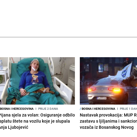
BOSNA I HERCEGOVINA
I
PRIJE 2 DANA
/
BOSNA I HERCEGOVINA
I
PRIJE 1 DA
Pijana sjela za volan: Osiguranje odbilo
Nastavak provokacija: MUP 
splatu štete na vozilu koje je slupala
zastavu s ljiljanima i sankcio
Anja Ljubojević
vozača iz Bosanskog Novog