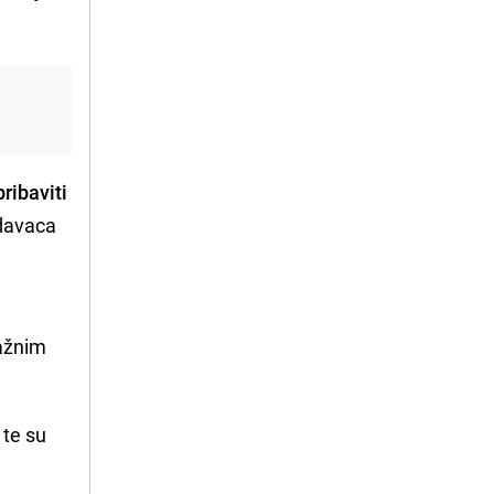
pribaviti
odavaca
ražnim
 te su