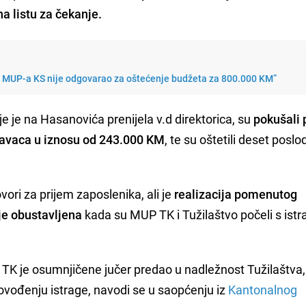
na listu za čekanje.
UP MUP-a KS nije odgovarao za oštećenje budžeta za 800.000 KM”
je je na Hasanovića prenijela v.d direktorica, su
pokušali 
davaca u iznosu od 243.000 KM
, te su oštetili deset posl
ori za prijem zaposlenika, ali je
realizacija pomenutog
je obustavljena
kada su MUP TK i Tužilaštvo počeli s ist
TK je osumnjičene jučer predao u nadležnost Tužilaštva,
rovođenju istrage, navodi se u saopćenju iz
Kantonalnog