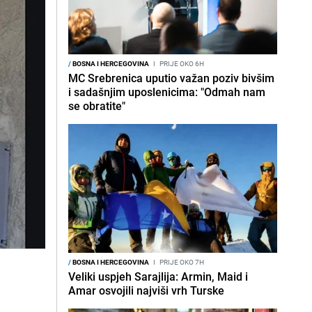
/
BOSNA I HERCEGOVINA
I
PRIJE OKO 6H
MC Srebrenica uputio važan poziv bivšim
i sadašnjim uposlenicima: "Odmah nam
se obratite"
/
BOSNA I HERCEGOVINA
I
PRIJE OKO 7H
Veliki uspjeh Sarajlija: Armin, Maid i
Amar osvojili najviši vrh Turske