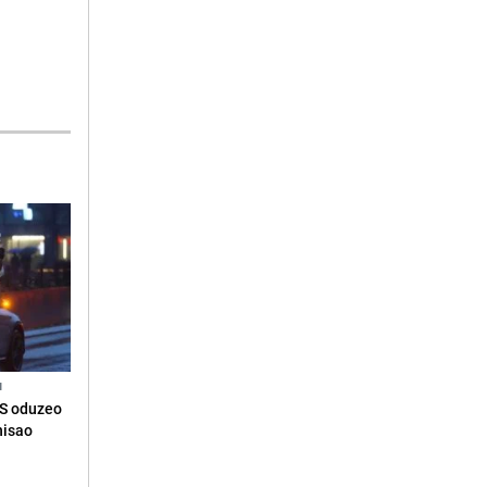
N
RS oduzeo
nisao