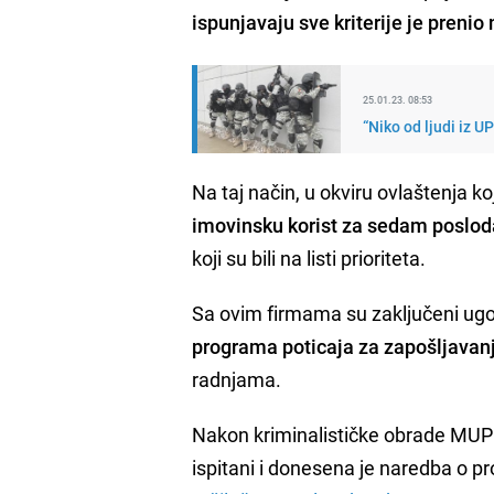
ispunjavaju sve kriterije je prenio 
25.01.23. 08:53
“Niko od ljudi iz 
Na taj način, u okviru ovlaštenja ko
imovinsku korist za sedam poslo
koji su bili na listi prioriteta.
Sa ovim firmama su zaključeni ugov
programa poticaja za zapošljavan
radnjama.
Nakon kriminalističke obrade MUP 
ispitani i donesena je naredba o p