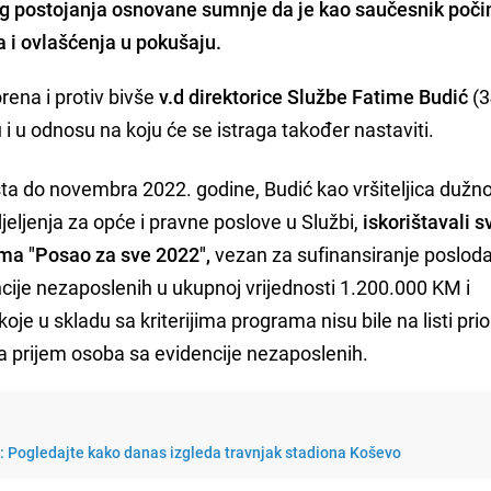
og postojanja osnovane sumnje da je kao saučesnik poči
a i ovlašćenja u pokušaju.
orena i protiv bivše
v.d direktorice Službe Fatime Budić
(3
u i u odnosu na koju će se istraga također nastaviti.
a do novembra 2022. godine, Budić kao vršiteljica dužno
jeljenja za opće i pravne poslove u Službi,
iskorištavali s
ama "Posao za sve 2022",
vezan za sufinansiranje poslod
cije nezaposlenih u ukupnoj vrijednosti 1.200.000 KM i
je u skladu sa kriterijima programa nisu bile na listi prio
 prijem osoba sa evidencije nezaposlenih.
i: Pogledajte kako danas izgleda travnjak stadiona Koševo