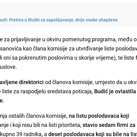
 Tuzli: Pretres u Službi za zapošljavanje, dvije osobe uhapšene
 za prijavljivanje u okviru pomenutog programa, među o
sanovića kao člana komisije za utvrđivanje liste poslodav
li oni sa pokrenutim poslovima u skorije vrijeme), te liste 
 uslove.
avljene direktorici
od članova komisije, umjesto da u okv
liste za raspodjelu sredstava poticaja,
Budić je ovlastila
e.
anja ostalih članova komisije,
na listu poslodavaca koji
nje i koji nisu bili na listi prioriteta,
stavio sedam firmi za
ukupno 39 radnika, a
deset poslodavaca koji su bile na lis