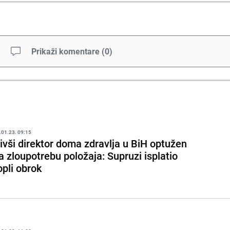
Prikaži komentare
(
0
)
.01.23. 09:15
ivši direktor doma zdravlja u BiH optužen
a zloupotrebu položaja: Supruzi isplatio
opli obrok