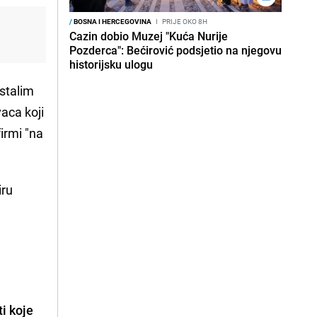
/
BOSNA I HERCEGOVINA
I
PRIJE OKO 8H
Cazin dobio Muzej "Kuća Nurije
Pozderca": Bećirović podsjetio na njegovu
historijsku ulogu
stalim
aca koji
firmi "na
iru
ti koje