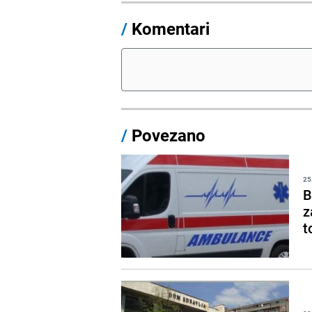
/
Komentari
/
Povezano
25
B
z
t