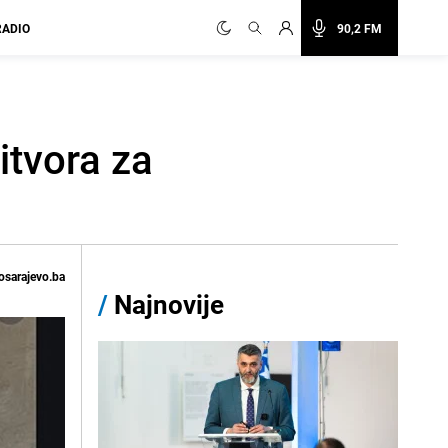
RADIO
90,2 FM
itvora za
osarajevo.ba
/
Najnovije