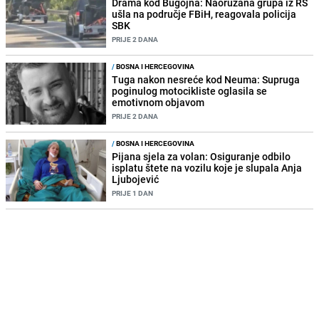
Drama kod Bugojna: Naoružana grupa iz RS
ušla na područje FBiH, reagovala policija
SBK
PRIJE 2 DANA
/
BOSNA I HERCEGOVINA
Tuga nakon nesreće kod Neuma: Supruga
poginulog motocikliste oglasila se
emotivnom objavom
PRIJE 2 DANA
/
BOSNA I HERCEGOVINA
Pijana sjela za volan: Osiguranje odbilo
isplatu štete na vozilu koje je slupala Anja
Ljubojević
PRIJE 1 DAN