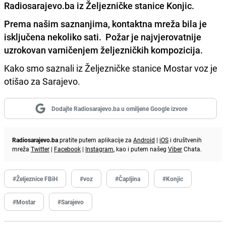
Radiosarajevo.ba iz Željezničke stanice Konjic.
Prema našim saznanjima, kontaktna mreža bila je
isključena nekoliko sati. Požar je najvjerovatnije
uzrokovan varničenjem željezničkih kompozicija.
Kako smo saznali iz Željezničke stanice Mostar voz je
otišao za Sarajevo.
Dodajte Radiosarajevo.ba u omiljene Google izvore
Radiosarajevo.ba
pratite putem aplikacije za
Android
|
iOS
i društvenih
mreža
Twitter
|
Facebook
|
Instagram
, kao i putem našeg
Viber
Chata.
#Željeznice FBiH
#voz
#Čapljina
#Konjic
#Mostar
#Sarajevo