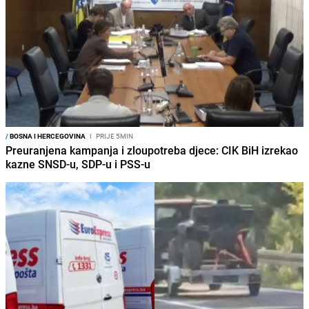
/
BOSNA I HERCEGOVINA
I
PRIJE 5MIN
Preuranjena kampanja i zloupotreba djece: CIK BiH izrekao
kazne SNSD-u, SDP-u i PSS-u