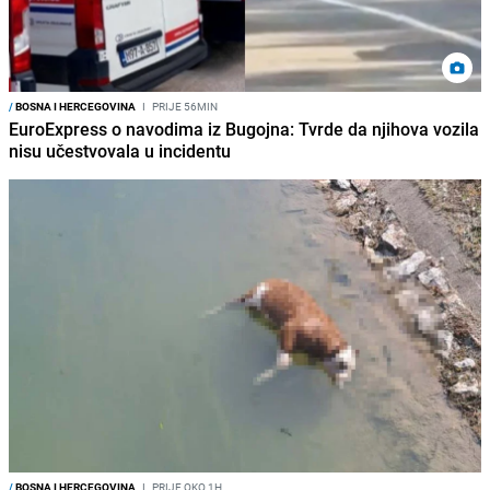
/
BOSNA I HERCEGOVINA
I
PRIJE 56MIN
EuroExpress o navodima iz Bugojna: Tvrde da njihova vozila
nisu učestvovala u incidentu
/
BOSNA I HERCEGOVINA
I
PRIJE OKO 1H