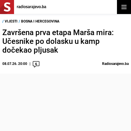
Otvor
/
VIJESTI
/
BOSNA I HERCEGOVINA
Završena prva etapa Marša mira:
Učesnike po dolasku u kamp
dočekao pljusak
08.07.26. 20:00
Radiosarajevo.ba
6