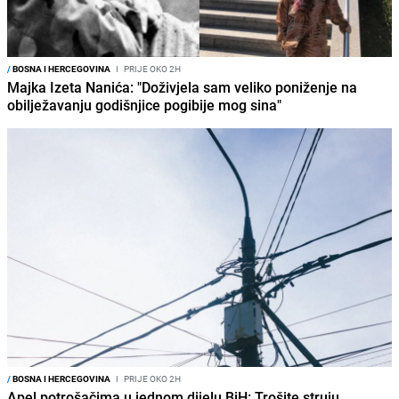
/
BOSNA I HERCEGOVINA
I
PRIJE OKO 2H
Majka Izeta Nanića: "Doživjela sam veliko poniženje na
obilježavanju godišnjice pogibije mog sina"
/
BOSNA I HERCEGOVINA
I
PRIJE OKO 2H
Apel potrošačima u jednom dijelu BiH: Trošite struju