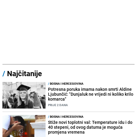
/
Najčitanije
/
BOSNA I HERCEGOVINA
Potresna poruka imama nakon smrti Aldine
Ljubunčić: "Dunjaluk ne vrijedi ni koliko krilo
komarca"
PRIJE 2 DANA
/
BOSNA I HERCEGOVINA
Stiže novi toplotni val: Temperature idu i do
40 stepeni, od ovog datuma je moguća
promjena vremena