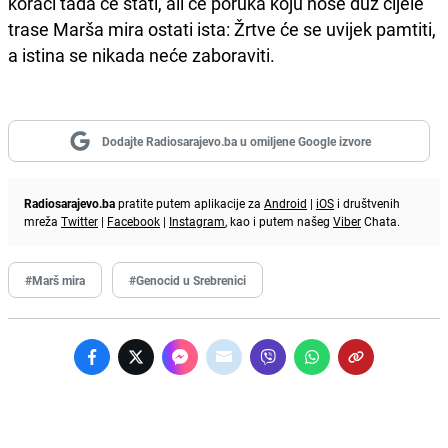
koraci tada će stati, ali će poruka koju nose duž cijele
trase Marša mira ostati ista: Žrtve će se uvijek pamtiti,
a istina se nikada neće zaboraviti.
Dodajte Radiosarajevo.ba u omiljene Google izvore
Radiosarajevo.ba
pratite putem aplikacije za
Android
|
iOS
i društvenih
mreža
Twitter
|
Facebook
|
Instagram
, kao i putem našeg
Viber
Chata.
#Marš mira
#Genocid u Srebrenici