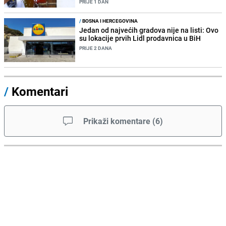
PRIJE 1 DAN
/
BOSNA I HERCEGOVINA
Jedan od najvećih gradova nije na listi: Ovo
su lokacije prvih Lidl prodavnica u BiH
PRIJE 2 DANA
/
Komentari
Prikaži komentare
(
6
)