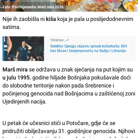
Foto: Podrinjemedia: Marš mira 2026
Nije ih zaobišla ni
kiša
koja je pala u poslijedodnevnim
satima.
TRENDING
Selektor Gjergja objavio spisak košarkaša: BiH
bez Muse i Sulejmanovića na Italiju i Litvaniju
Marš mira
se održava u znak sjećanja na put kojim su
u julu 1995.
godine hiljade Bošnjaka pokušavale doći
do slobodne teritorije nakon pada Srebrenice i
počinjenog genocida nad Bošnjacima u zaštićenoj zoni
Ujedinjenih nacija.
U petak će učesnici stići u Potočare, gdje će se
pridružiti obilježavanju 31. godišnjice genocida. Njihovi