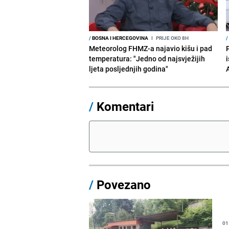
/
BOSNA I HERCEGOVINA
I
PRIJE OKO 8H
/
Meteorolog FHMZ-a najavio kišu i pad
temperatura: "Jedno od najsvježijih
i
ljeta posljednjih godina"
/
Komentari
/
Povezano
01