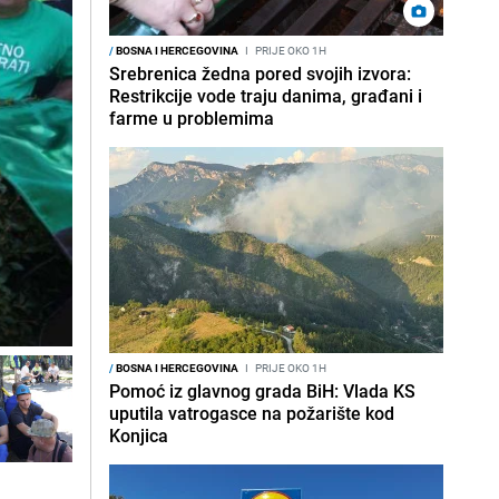
/
BOSNA I HERCEGOVINA
I
PRIJE OKO 1H
Srebrenica žedna pored svojih izvora:
Restrikcije vode traju danima, građani i
farme u problemima
/
BOSNA I HERCEGOVINA
I
PRIJE OKO 1H
Pomoć iz glavnog grada BiH: Vlada KS
uputila vatrogasce na požarište kod
Konjica