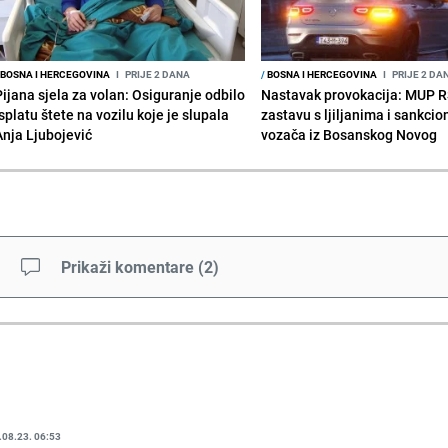
BOSNA I HERCEGOVINA
I
PRIJE 2 DANA
/
BOSNA I HERCEGOVINA
I
PRIJE 2 DA
Pijana sjela za volan: Osiguranje odbilo
Nastavak provokacija: MUP 
splatu štete na vozilu koje je slupala
zastavu s ljiljanima i sankcio
Anja Ljubojević
vozača iz Bosanskog Novog
Prikaži komentare
(
2
)
.08.23. 06:53