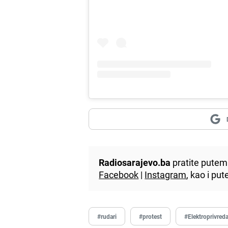
Radiosarajevo.ba
pratite putem 
Facebook
|
Instagram
, kao i p
#rudari
#protest
#Elektroprivred