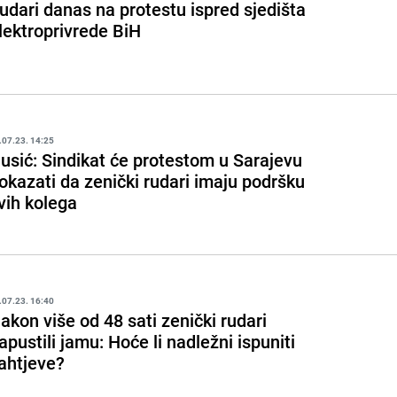
udari danas na protestu ispred sjedišta
lektroprivrede BiH
.07.23. 14:25
usić: Sindikat će protestom u Sarajevu
okazati da zenički rudari imaju podršku
vih kolega
.07.23. 16:40
akon više od 48 sati zenički rudari
apustili jamu: Hoće li nadležni ispuniti
ahtjeve?