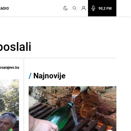
RADIO
90,2 FM
oslali
osarajevo.ba
/
Najnovije