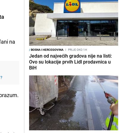
ta
đani na
/
BOSNA I HERCEGOVINA
I
PRIJE OKO 1H
Jedan od najvećih gradova nije na listi:
Ovo su lokacije prvih Lidl prodavnica u
BiH
j?
porazum.