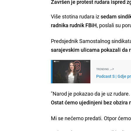
Završen je protest rudara ispred z
Više stotina rudara iz
sedam sindik
radnika rudnik FBiH
, poslali su po
Predsjednik Samostalnog sindikat
sarajevskim ulicama pokazali da r
TRENDING
Podcast S | Gdje p
"Narod je pokazao da je uz rudare.
Ostat ćemo ujedinjeni bez obzira 
Mi se nećemo predati. Otpor ćemo 