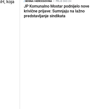
iH, koja
/
BOSNA I HERCEGOVINA
I
PRIJE OKO 2H
JP Komunalno Mostar podnijelo nove
krivične prijave: Sumnjaju na lažno
predstavljanje sindikata