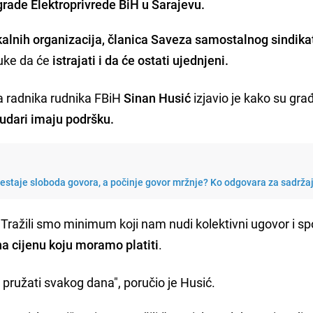
grade Elektroprivrede BiH u Sarajevu.
alnih organizacija, članica Saveza samostalnog sindika
ruke da će
istrajati i da će ostati ujednjeni.
a radnika rudnika FBiH
Sinan Husić
izjavio je kako su gra
udari imaju podršku.
restaje sloboda govora, a počinje govor mržnje? Ko odgovara za sadrža
 Tražili smo minimum koji nam nudi kolektivni ugovor i s
na cijenu koju moramo platiti
.
pružati svakog dana", poručio je Husić.