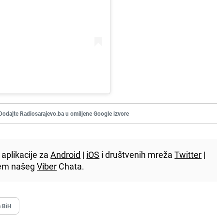
Dodajte Radiosarajevo.ba u omiljene Google izvore
aplikacije za
Android
|
iOS
i društvenih mreža
Twitter
|
utem našeg
Viber
Chata.
a BiH