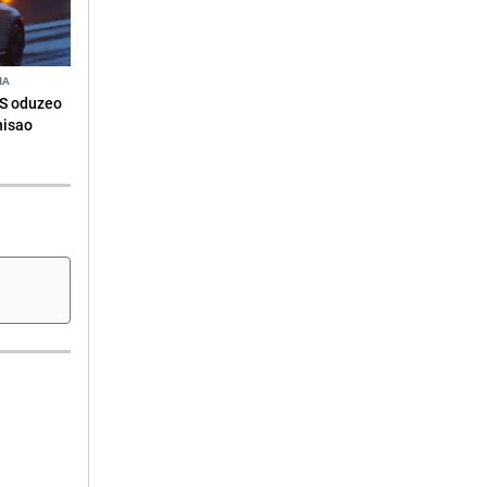
NA
RS oduzeo
nisao