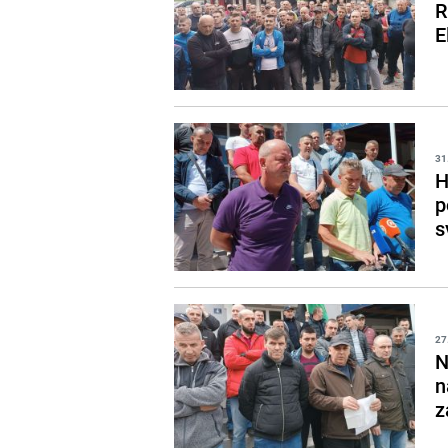
R
E
31
H
p
s
27
N
n
z