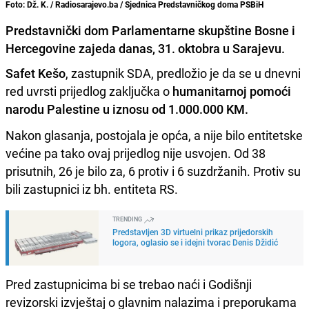
Foto: Dž. K. / Radiosarajevo.ba / Sjednica Predstavničkog doma PSBiH
Predstavnički dom Parlamentarne skupštine Bosne i
Hercegovine zajeda danas, 31. oktobra u Sarajevu.
Safet Kešo
, zastupnik SDA, predložio je da se u dnevni
red uvrsti prijedlog zaključka o
humanitarnoj pomoći
narodu Palestine u iznosu od 1.000.000 KM.
Nakon glasanja, postojala je opća, a nije bilo entitetske
većine pa tako ovaj prijedlog nije usvojen. Od 38
prisutnih, 26 je bilo za, 6 protiv i 6 suzdržanih. Protiv su
bili zastupnici iz bh. entiteta RS.
TRENDING
Predstavljen 3D virtuelni prikaz prijedorskih
logora, oglasio se i idejni tvorac Denis Džidić
Pred zastupnicima bi se trebao naći i Godišnji
revizorski izvještaj o glavnim nalazima i preporukama