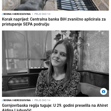
/
BOSNA I HERCEGOVINA
I
PRIJE OKO 1H
Korak naprijed: Centralna banka BiH zvanično aplicirala za
pristupanje SEPA području
/
BOSNA I HERCEGOVINA
I
PRIJE OKO 1H
Gornjovrbaska regija tuguje: U 29. godini preselila na Ahiret
Aldina Ljubunčić