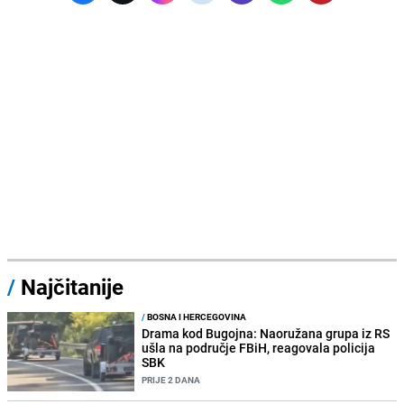
/
Najčitanije
/
BOSNA I HERCEGOVINA
Drama kod Bugojna: Naoružana grupa iz RS
ušla na područje FBiH, reagovala policija
SBK
PRIJE 2 DANA