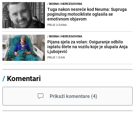
/
BOSNA I HERCEGOVINA
Tuga nakon nesreće kod Neuma: Supruga
poginulog motocikliste oglasila se
emotivnom objavom
PRIJE 2 DANA
/
BOSNA I HERCEGOVINA
Pijana sjela za volan: Osiguranje odbilo
isplatu štete na vozilu koje je slupala Anja
Ljubojević
PRIJE 1 DAN
/
Komentari
Prikaži komentare
(
4
)