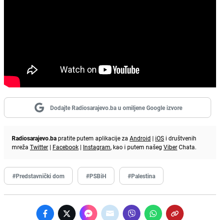
Dodajte Radiosarajevo.ba u omiljene Google izvore
Radiosarajevo.ba
pratite putem aplikacije za
Android
|
iOS
i društvenih
mreža
Twitter
|
Facebook
|
Instagram
, kao i putem našeg
Viber
Chata.
#Predstavnički dom
#PSBiH
#Palestina