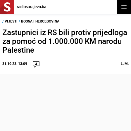
Otvor
/
VIJESTI
/
BOSNA I HERCEGOVINA
Zastupnici iz RS bili protiv prijedloga
za pomoć od 1.000.000 KM narodu
Palestine
31.10.23. 13:09
L. M.
4