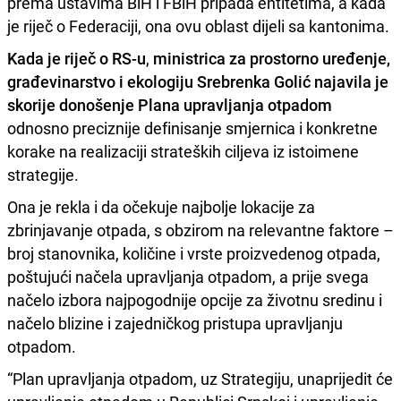
prema ustavima BiH i FBiH pripada entitetima, a kada
je riječ o Federaciji, ona ovu oblast dijeli sa kantonima.
Kada je riječ o RS-u
,
ministrica za prostorno uređenje,
građevinarstvo i ekologiju Srebrenka Golić najavila je
skorije donošenje Plana upravljanja otpadom
odnosno preciznije definisanje smjernica i konkretne
korake na realizaciji strateških ciljeva iz istoimene
strategije.
Ona je rekla i da očekuje najbolje lokacije za
zbrinjavanje otpada, s obzirom na relevantne faktore –
broj stanovnika, količine i vrste proizvedenog otpada,
poštujući načela upravljanja otpadom, a prije svega
načelo izbora najpogodnije opcije za životnu sredinu i
načelo blizine i zajedničkog pristupa upravljanju
otpadom.
“Plan upravljanja otpadom, uz Strategiju, unaprijedit će