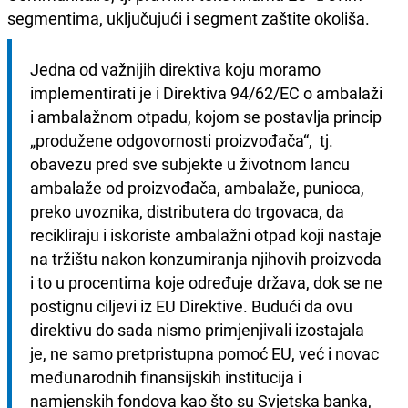
segmentima, uključujući i segment zaštite okoliša.
Jedna od važnijih direktiva koju moramo 
implementirati je i Direktiva 94/62/EC o ambalaži 
i ambalažnom otpadu, kojom se postavlja princip 
„produžene odgovornosti proizvođača“,  tj. 
obavezu pred sve subjekte u životnom lancu 
ambalaže od proizvođača, ambalaže, punioca, 
preko uvoznika, distributera do trgovaca, da 
recikliraju i iskoriste ambalažni otpad koji nastaje 
na tržištu nakon konzumiranja njihovih proizvoda 
i to u procentima koje određuje država, dok se ne 
postignu ciljevi iz EU Direktive. Budući da ovu 
direktivu do sada nismo primjenjivali izostajala 
je, ne samo pretpristupna pomoć EU, već i novac 
međunarodnih finansijskih institucija i 
namjenskih fondova kao što su Svjetska banka, 