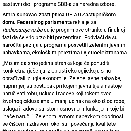
sastavni dio i programa SBB-a za naredne izbore.
Amra Kunovac, zastupnica DF-a u Zastupničkom
domu Federalnog parlamenta
rekla je za
Radiosarajevo.ba
da je progam ove stranke u finalnoj
fazi da će vrlo brzo biti prezentiran. Podvlači da su
naročitu pažnju u programu posvetili zelenim javnim
nabavkama, ekološkim porezima i vjetroelektranama
.
„Mislim da smo jedina stranka koja će ponuditi
konkretna rješenja iz oblasti ekologije,koju smo
obrađivali iz ugla ekonomije. Zelene javne nabavke,
naprimjer, su postupak pri kojem javna tijela nastoje
naručivati robu, usluge i radove koji tokom svog
životnog ciklusa imaju manji učinak na okoliš od robe,
usluga i radova sa istom osnovnom funkcijom koje bi
inače naručili. Zelenom javnom nabavkom doprinosi
se čišćem i zdravom okolišu i povećanju kvalitete