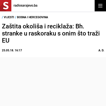
Otvor
/
VIJESTI
/
BOSNA I HERCEGOVINA
Zaštita okoliša i reciklaža: Bh.
stranke u raskoraku s onim što traži
EU
25.05.18. 16:17
A. D.