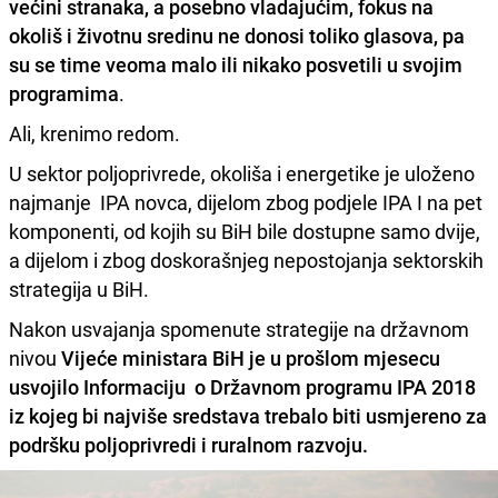
većini stranaka, a posebno vladajućim, fokus na
okoliš i životnu sredinu ne donosi toliko glasova, pa
su se time veoma malo ili nikako posvetili u svojim
programima
.
Ali, krenimo redom.
U sektor poljoprivrede, okoliša i energetike je uloženo
najmanje IPA novca, dijelom zbog podjele IPA I na pet
komponenti, od kojih su BiH bile dostupne samo dvije,
a dijelom i zbog doskorašnjeg nepostojanja sektorskih
strategija u BiH.
Nakon usvajanja spomenute strategije na državnom
nivou
Vijeće ministara BiH
je u prošlom mjesecu
usvojilo
Informaciju o Državnom programu IPA 2018
iz kojeg bi najviše sredstava trebalo biti usmjereno za
podršku poljoprivredi i ruralnom razvoju.