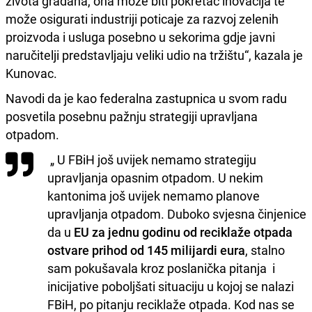
života gradana, ona može biti pokretač inovacija te
može osigurati industriji poticaje za razvoj zelenih
proizvoda i usluga posebno u sekorima gdje javni
naručitelji predstavljaju veliki udio na tržištu“, kazala je
Kunovac.
Navodi da je kao federalna zastupnica u svom radu
posvetila posebnu pažnju strategiji upravljana
otpadom.
„ U FBiH još uvijek nemamo strategiju
upravljanja opasnim otpadom. U nekim
kantonima još uvijek nemamo planove
upravljanja otpadom. Duboko svjesna činjenice
da u
EU za jednu godinu od reciklaže otpada
ostvare prihod od 145 milijardi eura
, stalno
sam pokušavala kroz poslanička pitanja i
inicijative poboljšati situaciju u kojoj se nalazi
FBiH, po pitanju reciklaže otpada. Kod nas se