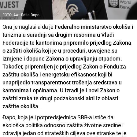
FOTO: AA : Edita Đapo
Ona je naglasila da je
Federalno ministarstvo okoliša i
turizma u suradnji sa drugim resorima u Vladi
Federacije te kantonima pripremilo prijedlog Zakona
o zaštiti okoliša koji je u proceduri, usvojene su
izmjene i dopune Zakona o upravljanju otpadom.
Također, pripremljen je prijedlog Zakon o Fondu za
zaštitu okoliša i energetsku efikasnost koji bi
unaprijedio transparentnost trošenja sredstava u
kantonima i općinama. U izradi je i novi Zakon o
zaštiti zraka te drugi podzakonski akti iz oblasti
zaštite okoliša
.
Đapo, koja je i potpredsjednica SBB-a ističe da
ekološka politika odnosno zaštita životne sredine i
zdravlja jedan od strateških ciljeva ove stranke te je