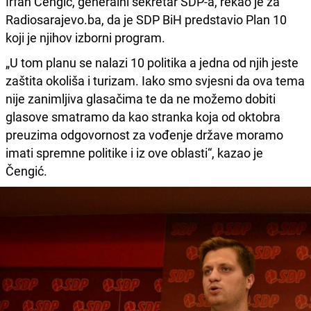
Irfan Čengić, generalni sekretar SDP-a, rekao je za
Radiosarajevo.ba, da je SDP BiH predstavio Plan 10
koji je njihov izborni program.
„U tom planu se nalazi 10 politika a jedna od njih jeste
zaštita okoliša i turizam. Iako smo svjesni da ova tema
nije zanimljiva glasačima te da ne možemo dobiti
glasove smatramo da kao stranka koja od oktobra
preuzima odgovornost za vođenje države moramo
imati spremne politike i iz ove oblasti“, kazao je
Čengić.