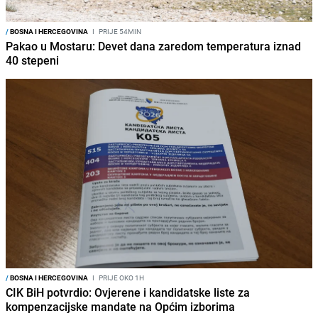
/
BOSNA I HERCEGOVINA
I
PRIJE 54MIN
Pakao u Mostaru: Devet dana zaredom temperatura iznad
40 stepeni
/
BOSNA I HERCEGOVINA
I
PRIJE OKO 1H
CIK BiH potvrdio: Ovjerene i kandidatske liste za
kompenzacijske mandate na Općim izborima