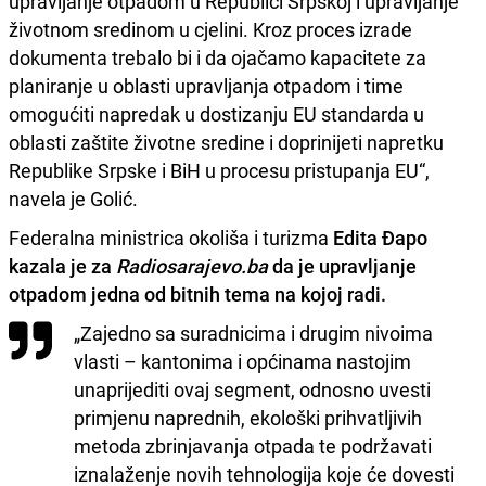
upravljanje otpadom u Republici Srpskoj i upravljanje
životnom sredinom u cjelini. Kroz proces izrade
dokumenta trebalo bi i da ojačamo kapacitete za
planiranje u oblasti upravljanja otpadom i time
omogućiti napredak u dostizanju EU standarda u
oblasti zaštite životne sredine i doprinijeti napretku
Republike Srpske i BiH u procesu pristupanja EU“,
navela je Golić.
Federalna ministrica okoliša i turizma
Edita Đapo
kazala je za
Radiosarajevo.ba
da je upravljanje
otpadom jedna od bitnih tema na kojoj radi.
„Zajedno sa suradnicima i drugim nivoima
vlasti – kantonima i općinama nastojim
unaprijediti ovaj segment, odnosno uvesti
primjenu naprednih, ekološki prihvatljivih
metoda zbrinjavanja otpada te podržavati
iznalaženje novih tehnologija koje će dovesti