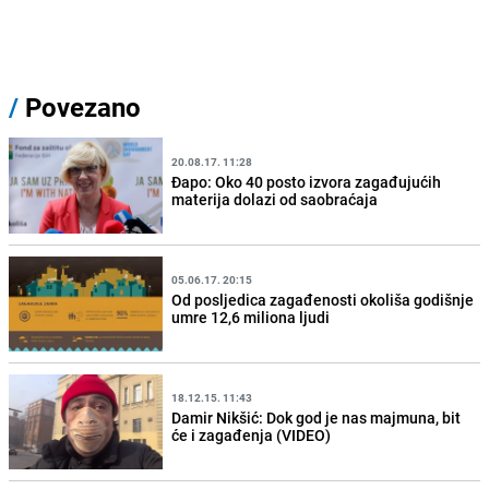
/
Povezano
20.08.17. 11:28
Đapo: Oko 40 posto izvora zagađujućih
materija dolazi od saobraćaja
05.06.17. 20:15
Od posljedica zagađenosti okoliša godišnje
umre 12,6 miliona ljudi
18.12.15. 11:43
Damir Nikšić: Dok god je nas majmuna, bit
će i zagađenja (VIDEO)