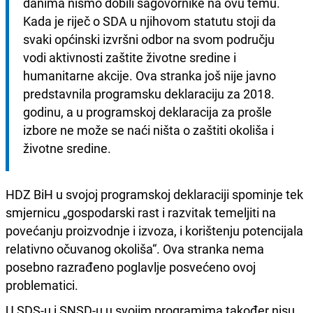
danima nismo dobili sagovornike na ovu temu. 
Kada je riječ o SDA u njihovom statutu stoji da 
svaki općinski izvršni odbor na svom području 
vodi aktivnosti zaštite životne sredine i 
humanitarne akcije. Ova stranka još nije javno 
predstavnila programsku deklaraciju za 2018. 
godinu, a u programskoj deklaracija za prošle 
izbore ne može se naći ništa o zaštiti okoliša i 
životne sredine.
HDZ BiH u svojoj programskoj deklaraciji spominje tek
smjernicu „gospodarski rast i razvitak temeljiti na
povećanju proizvodnje i izvoza, i korištenju potencijala
relativno očuvanog okoliša“. Ova stranka nema
posebno razrađeno poglavlje posvećeno ovoj
problematici.
U SDS-u i SNSD-u u svojim programima također nisu