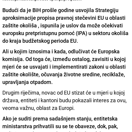
Budući da je BiH prošle godine usvojila Strategiju
aproksimacije propisa pravnoj stečevini EU u oblasti
zaštite okoliša , ispunila je uslov da može očekivati
europsku pretpristupnu pomoć (IPA) u sektoru okoliša
do kraja budžetskog perioda EU.
Ali u kojim iznosima i kada, odlučivat će Europska
komisija. Od toga će, između ostalog, zavisiti u kojoj
mjeri će se usvajati i implementirati zakoni u oblasti
zaštite okolište, očuvanja životne sredine, reciklaže,
upravljanja otpadom.
Drugim riječima, novac od EU stizat će u mjeri u kojoj
država, entiteti i kantoni budu pokazali interes za ovu,
veoma važnu, oblast za Europi.
Ako je suditi prema sadašnjem stanju, entitetska
ministarstva prihvatili su se te obaveze, dok, pak,