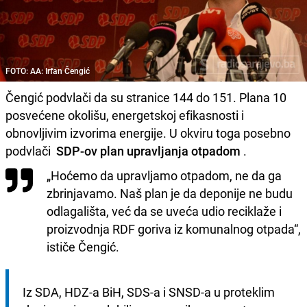
FOTO: AA: Irfan Čengić
Čengić podvlači da su stranice 144 do 151. Plana 10
posvećene okolišu, energetskoj efikasnosti i
obnovljivim izvorima energije. U okviru toga posebno
podvlači
SDP-ov plan upravljanja otpadom
.
„Hoćemo da upravljamo otpadom, ne da ga
zbrinjavamo. Naš plan je da deponije ne budu
odlagališta, već da se uveća udio reciklaže i
proizvodnja RDF goriva iz komunalnog otpada“,
ističe Čengić.
Iz SDA, HDZ-a BiH, SDS-a i SNSD-a u proteklim 