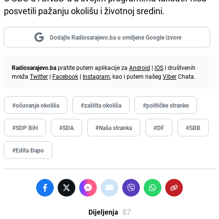
posvetili pažanju okolišu i životnoj sredini.
Dodajte Radiosarajevo.ba u omiljene Google izvore
Radiosarajevo.ba
pratite putem aplikacije za
Android
|
iOS
i društvenih
mreža
Twitter
|
Facebook
|
Instagram
, kao i putem našeg
Viber
Chata.
#očuvanje okoliša
#zaštita okoliša
#političke stranke
#SDP BiH
#SDA
#Naša stranka
#DF
#SBB
#Edita Đapo
87
Dijeljenja