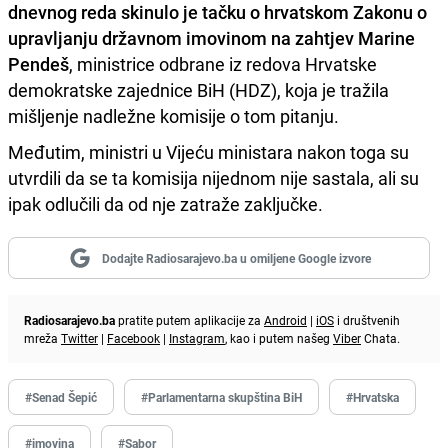
dnevnog reda skinulo je tačku o hrvatskom Zakonu o
upravljanju državnom imovinom na zahtjev Marine
Pendeš
, ministrice odbrane iz redova Hrvatske
demokratske zajednice BiH (HDZ), koja je tražila
mišljenje nadležne komisije o tom pitanju.
Međutim, ministri u Vijeću ministara nakon toga su
utvrdili da se ta komisija nijednom nije sastala, ali su
ipak odlučili da od nje zatraže zaključke.
Dodajte Radiosarajevo.ba u omiljene Google izvore
Radiosarajevo.ba
pratite putem aplikacije za
Android
|
iOS
i društvenih
mreža
Twitter
|
Facebook
|
Instagram
, kao i putem našeg
Viber
Chata.
#Senad Šepić
#Parlamentarna skupština BiH
#Hrvatska
#imovina
#Sabor