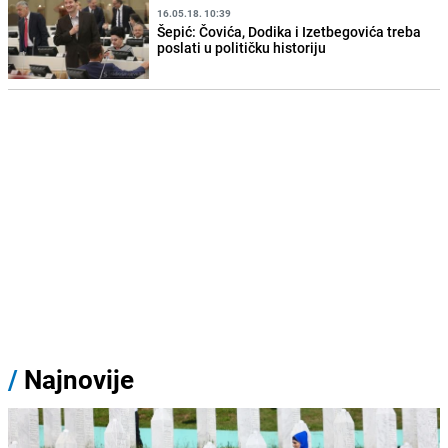
16.05.18. 10:39
Šepić: Čovića, Dodika i Izetbegovića treba
poslati u političku historiju
/
Najnovije