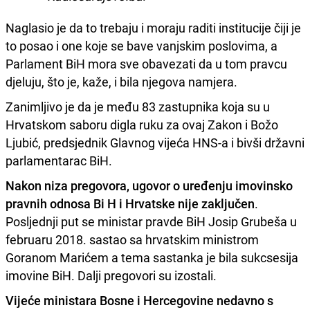
Naglasio je da to trebaju i moraju raditi institucije čiji je
to posao i one koje se bave vanjskim poslovima, a
Parlament BiH mora sve obavezati da u tom pravcu
djeluju, što je, kaže, i bila njegova namjera.
Zanimljivo je da je među 83 zastupnika koja su u
Hrvatskom saboru digla ruku za ovaj Zakon i Božo
Ljubić, predsjednik Glavnog vijeća HNS-a i bivši državni
parlamentarac BiH.
Nakon niza pregovora, ugovor o uređenju imovinsko
pravnih odnosa Bi H i Hrvatske nije zaključen
.
Posljednji put se ministar pravde BiH Josip Grubeša u
februaru 2018. sastao sa hrvatskim ministrom
Goranom Marićem a tema sastanka je bila sukcsesija
imovine BiH. Dalji pregovori su izostali.
Vijeće ministara Bosne i Hercegovine nedavno s