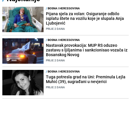
/
BOSNA I HERCEGOVINA
Pijana sjela za volan: Osiguranje odbilo
isplatu štete na vozilu koje je slupala Anja
Ljubojević
PRIJE 2 DANA
/
BOSNA I HERCEGOVINA
Nastavak provokacija: MUP RS oduzeo
zastavu s ljiljanima i sankcionisao vozača iz
Bosanskog Novog
PRIJE 2 DANA
/
BOSNA I HERCEGOVINA
Tuga potresla grad na Uni: Preminula Lejla
Muhić (39), sugrađani u nevjerici
PRIJE 2 DANA