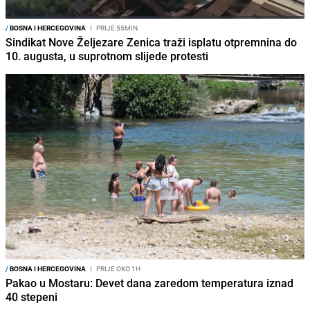
/
BOSNA I HERCEGOVINA
I
PRIJE 55MIN
Sindikat Nove Željezare Zenica traži isplatu otpremnina do
10. augusta, u suprotnom slijede protesti
/
BOSNA I HERCEGOVINA
I
PRIJE OKO 1H
Pakao u Mostaru: Devet dana zaredom temperatura iznad
40 stepeni