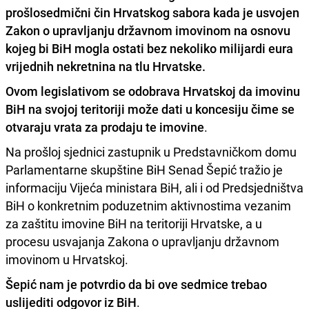
prošlosedmični čin Hrvatskog sabora
kada je usvojen
Zakon o upravljanju državnom imovinom na osnovu
kojeg bi BiH mogla ostati bez nekoliko milijardi eura
vrijednih nekretnina na tlu Hrvatske.
Ovom legislativom se odobrava Hrvatskoj da imovinu
BiH na svojoj teritoriji može dati u koncesiju čime se
otvaraju vrata za prodaju te imovine
.
Na prošloj sjednici zastupnik u Predstavničkom domu
Parlamentarne skupštine BiH Senad Šepić tražio je
informaciju Vijeća ministara BiH, ali i od Predsjedništva
BiH o konkretnim poduzetnim aktivnostima vezanim
za zaštitu imovine BiH na teritoriji Hrvatske, a u
procesu usvajanja Zakona o upravljanju državnom
imovinom u Hrvatskoj.
Šepić nam je potvrdio da bi ove sedmice trebao
uslijediti odgovor iz BiH
.