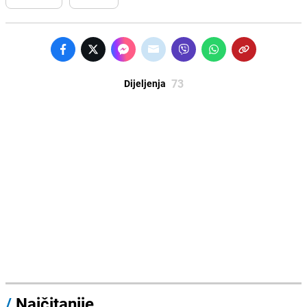
73
Dijeljenja
/
Najčitanije