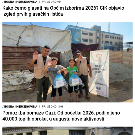
/
BOSNA I HERCEGOVINA
I
PRIJE OKO 9H
Kako ćemo glasati na Općim izborima 2026? CIK objavio
izgled prvih glasačkih listića
/
BOSNA I HERCEGOVINA
I
PRIJE OKO 10H
Pomozi.ba pomaže Gazi: Od početka 2026. podijeljeno
40.000 toplih obroka, u augustu nove aktivnosti