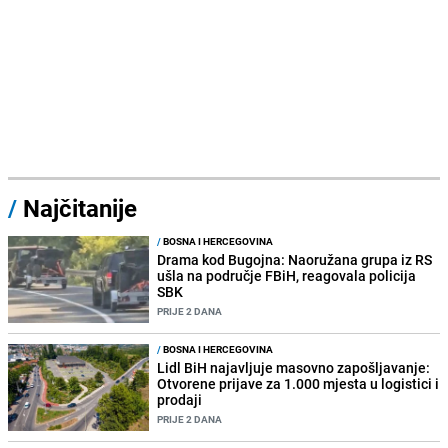
/
Najčitanije
/
BOSNA I HERCEGOVINA
Drama kod Bugojna: Naoružana grupa iz RS
ušla na područje FBiH, reagovala policija
SBK
PRIJE 2 DANA
/
BOSNA I HERCEGOVINA
Lidl BiH najavljuje masovno zapošljavanje:
Otvorene prijave za 1.000 mjesta u logistici i
prodaji
PRIJE 2 DANA