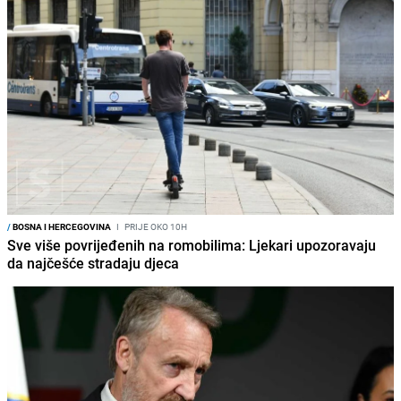
/
BOSNA I HERCEGOVINA
I
PRIJE OKO 10H
Sve više povrijeđenih na romobilima: Ljekari upozoravaju
da najčešće stradaju djeca