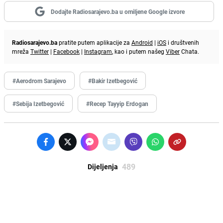
Dodajte Radiosarajevo.ba u omiljene Google izvore
Radiosarajevo.ba
pratite putem aplikacije za
Android
|
iOS
i društvenih
mreža
Twitter
|
Facebook
|
Instagram
, kao i putem našeg
Viber
Chata.
#Aerodrom Sarajevo
#Bakir Izetbegović
#Sebija Izetbegović
#Recep Tayyip Erdogan
489
Dijeljenja