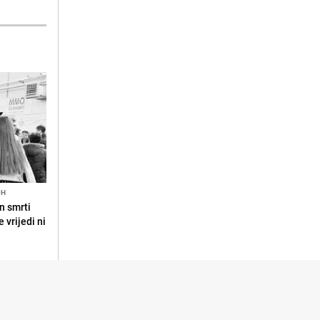
9H
n smrti
 vrijedi ni