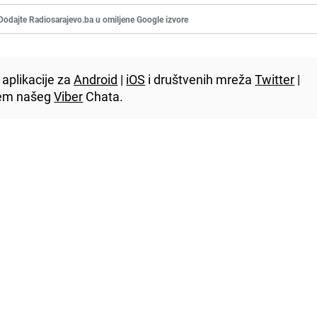
Dodajte Radiosarajevo.ba u omiljene Google izvore
aplikacije za
Android
|
iOS
i društvenih mreža
Twitter
|
utem našeg
Viber
Chata.