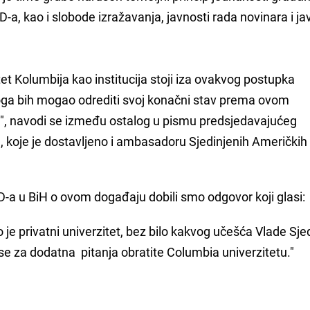
-a, kao i slobode izražavanja, javnosti rada novinara i ja
tet Kolumbija kao institucija stoji iza ovakvog postupka
oga bih mogao odrediti svoj konačni stav prema ovom
, navodi se između ostalog u pismu predsjedavajućeg
, koje je dostavljeno i ambasadoru Sjedinjenih Američkih
a u BiH o ovom događaju dobili smo odgovor koji glasi:
e privatni univerzitet, bez bilo kakvog učešća Vlade Sje
e za dodatna pitanja obratite Columbia univerzitetu."