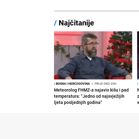
/
Najčitanije
/
BOSNA I HERCEGOVINA
I
PRIJE OKO 20H
/
Meteorolog FHMZ-a najavio kišu i pad
temperatura: "Jedno od najsvježijih
ljeta posljednjih godina"