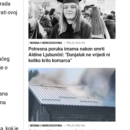
orada
ati ovoj
/
BOSNA I HERCEGOVINA
I
PRIJE OKO 9H
Potresna poruka imama nakon smrti
Aldine Ljubunčić: "Dunjaluk ne vrijedi ni
jućeg
koliko krilo komarca"
je o
dana
 na
/
BOSNA I HERCEGOVINA
I
PRIJE OKO 9H
, koji je