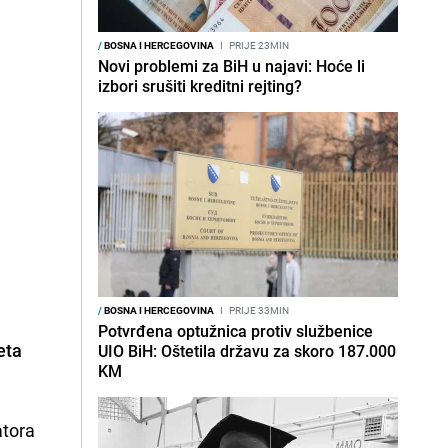
/
BOSNA I HERCEGOVINA
I
PRIJE 23MIN
Novi problemi za BiH u najavi: Hoće li
izbori srušiti kreditni rejting?
/
BOSNA I HERCEGOVINA
I
PRIJE 33MIN
Potvrđena optužnica protiv službenice
eta
UIO BiH: Oštetila državu za skoro 187.000
KM
atora