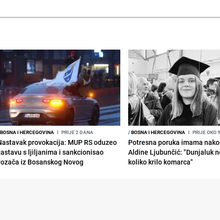
BOSNA I HERCEGOVINA
I
PRIJE 2 DANA
/
BOSNA I HERCEGOVINA
I
PRIJE OKO 
Nastavak provokacija: MUP RS oduzeo
Potresna poruka imama nako
zastavu s ljiljanima i sankcionisao
Aldine Ljubunčić: "Dunjaluk ne
vozača iz Bosanskog Novog
koliko krilo komarca"