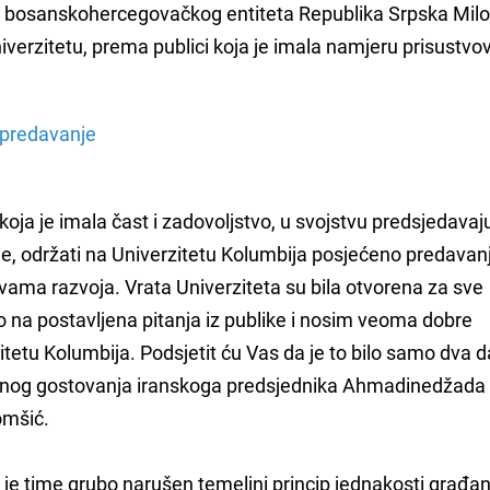
 bosanskohercegovačkog entiteta Republika Srpska Mil
verzitetu, prema publici koja je imala namjeru prisustvov
 predavanje
ja je imala čast i zadovoljstvo, u svojstvu predsjedava
e, održati na Univerzitetu Kolumbija posjećeno predavan
ivama razvoja. Vrata Univerziteta su bila otvorena za sve
 na postavljena pitanja iz publike i nosim veoma dobre
itetu Kolumbija. Podsjetit ću Vas da je to bilo samo dva 
anog gostovanja iranskoga predsjednika Ahmadinedžada
omšić.
e time grubo narušen temeljni princip jednakosti građana