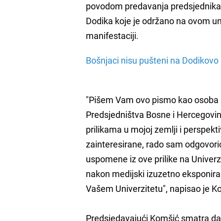
povodom predavanja predsjednika
Dodika koje je održano na ovom uni
manifestaciji.
Bošnjaci nisu pušteni na Dodikovo
"Pišem Vam ovo pismo kao osoba ko
Predsjedništva Bosne i Hercegovin
prilikama u mojoj zemlji i perspekt
zainteresirane, rado sam odgovorio
uspomene iz ove prilike na Univerz
nakon medijski izuzetno eksponir
Vašem Univerzitetu", napisao je K
Predsjedavajući Komšić smatra da j