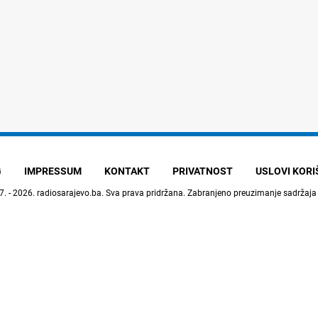
G
IMPRESSUM
KONTAKT
PRIVATNOST
USLOVI KOR
7. - 2026.
radiosarajevo.ba
. Sva prava pridržana. Zabranjeno preuzimanje sadržaja