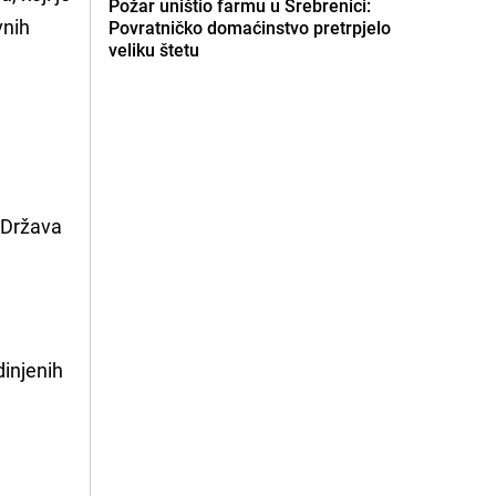
Požar uništio farmu u Srebrenici:
vnih
Povratničko domaćinstvo pretrpjelo
veliku štetu
 Država
dinjenih