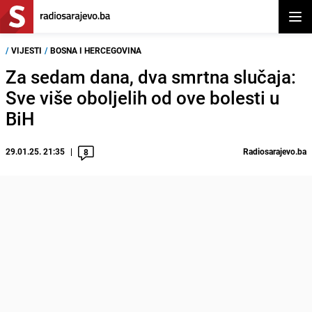
Otvor
/
VIJESTI
/
BOSNA I HERCEGOVINA
Za sedam dana, dva smrtna slučaja:
Sve više oboljelih od ove bolesti u
BiH
29.01.25. 21:35
Radiosarajevo.ba
8