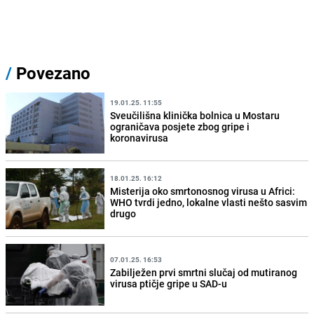
/
Povezano
19.01.25. 11:55
Sveučilišna klinička bolnica u Mostaru
ograničava posjete zbog gripe i
koronavirusa
18.01.25. 16:12
Misterija oko smrtonosnog virusa u Africi:
WHO tvrdi jedno, lokalne vlasti nešto sasvim
drugo
07.01.25. 16:53
Zabilježen prvi smrtni slučaj od mutiranog
virusa ptičje gripe u SAD-u