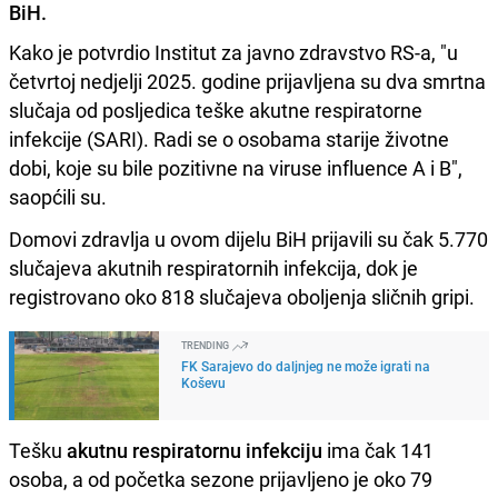
BiH.
Kako je potvrdio Institut za javno zdravstvo RS-a, "u
četvrtoj nedjelji 2025. godine prijavljena su dva smrtna
slučaja od posljedica teške akutne respiratorne
infekcije (SARI). Radi se o osobama starije životne
dobi, koje su bile pozitivne na viruse influence A i B",
saopćili su.
Domovi zdravlja u ovom dijelu BiH prijavili su čak 5.770
slučajeva akutnih respiratornih infekcija, dok je
registrovano oko 818 slučajeva oboljenja sličnih gripi.
TRENDING
FK Sarajevo do daljnjeg ne može igrati na
Koševu
Tešku
akutnu respiratornu infekciju
ima čak 141
osoba, a od početka sezone prijavljeno je oko 79