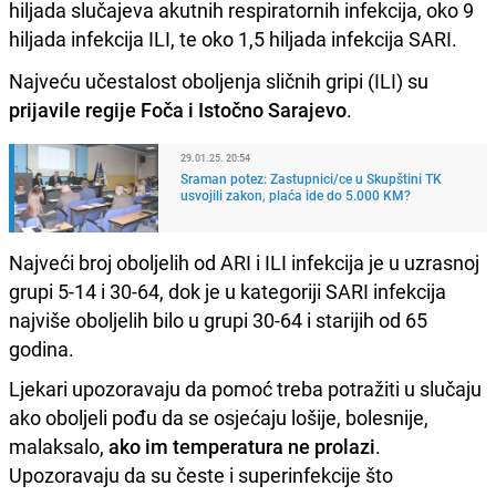
hiljada slučajeva akutnih respiratornih infekcija, oko 9
hiljada infekcija ILI, te oko 1,5 hiljada infekcija SARI.
Najveću učestalost oboljenja sličnih gripi (ILI) su
prijavile regije Foča i Istočno Sarajevo
.
29.01.25. 20:54
Sraman potez: Zastupnici/ce u Skupštini TK
usvojili zakon, plaća ide do 5.000 KM?
Najveći broj oboljelih od ARI i ILI infekcija je u uzrasnoj
grupi 5-14 i 30-64, dok je u kategoriji SARI infekcija
najviše oboljelih bilo u grupi 30-64 i starijih od 65
godina.
Ljekari upozoravaju da pomoć treba potražiti u slučaju
ako oboljeli pođu da se osjećaju lošije, bolesnije,
malaksalo,
ako im temperatura ne prolazi
.
Upozoravaju da su česte i superinfekcije što