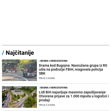
/
Najčitanije
/
BOSNA I HERCEGOVINA
Drama kod Bugojna: Naoružana grupa iz RS
ušla na područje FBiH, reagovala policija
SBK
PRIJE 2 DANA
/
BOSNA I HERCEGOVINA
Lidl BiH najavljuje masovno zapošljavanje:
Otvorene prijave za 1.000 mjesta u logistici i
prodaji
PRIJE 2 DANA