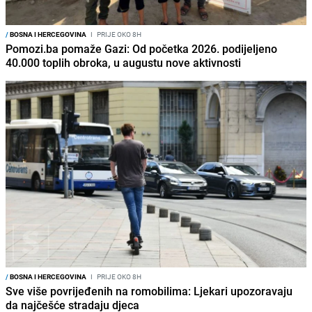
/
BOSNA I HERCEGOVINA
I
PRIJE OKO 8H
Pomozi.ba pomaže Gazi: Od početka 2026. podijeljeno
40.000 toplih obroka, u augustu nove aktivnosti
/
BOSNA I HERCEGOVINA
I
PRIJE OKO 8H
Sve više povrijeđenih na romobilima: Ljekari upozoravaju
da najčešće stradaju djeca