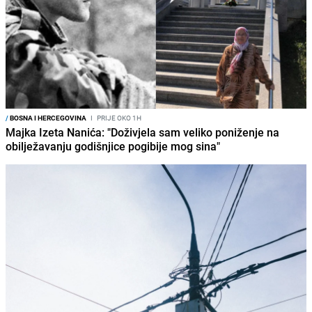
/
BOSNA I HERCEGOVINA
I
PRIJE OKO 1H
Majka Izeta Nanića: "Doživjela sam veliko poniženje na
obilježavanju godišnjice pogibije mog sina"