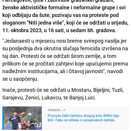
ženske aktivističke formalne i neformalne grupe i svi
koji odbijaju da šute, pozivaju vas na proteste pod
sloganom "Niti jedna više", koji će se održati u srijedu,
11. oktobra 2023, u 16 sati, u sedam bh. gradova.
"Jedanaesti u mjesecu nosi breme svirepog nasilja jer
su posljednja dva okrutna slučaja femicida izvršena na
taj dan. Protesti će se održati širom zemlje, a tom
prilikom će se pročitati zahtjevi koje upućujemo prema
nadležnim institucijama, ali i čitavoj javnosti", navodi
se u saopćenju.
Inače, protesti će se održati u Mostaru, Bijeljini, Tuzli,
Sarajevu, Zenici, Lukavcu, te Banjoj Luci.
TRENDING
Poznata četiri termina drugog kola WWin lige
BiH: Čeka se odluka o sarajevskom derbiju