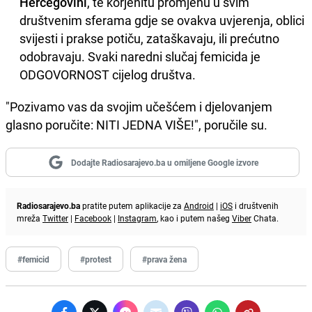
Hercegovini
, te korjenitu promjenu u svim
društvenim sferama gdje se ovakva uvjerenja, oblici
svijesti i prakse potiču, zataškavaju, ili prećutno
odobravaju. Svaki naredni slučaj femicida je
ODGOVORNOST cijelog društva.
"Pozivamo vas da svojim učešćem i djelovanjem
glasno poručite: NITI JEDNA VIŠE!", poručile su.
Dodajte Radiosarajevo.ba u omiljene Google izvore
Radiosarajevo.ba
pratite putem aplikacije za
Android
|
iOS
i društvenih
mreža
Twitter
|
Facebook
|
Instagram
, kao i putem našeg
Viber
Chata.
#femicid
#protest
#prava žena