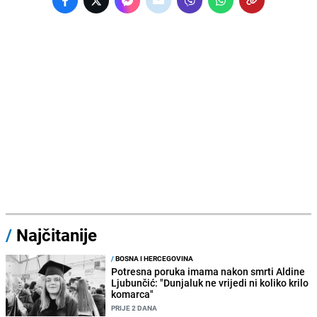
/
Najčitanije
/
BOSNA I HERCEGOVINA
Potresna poruka imama nakon smrti Aldine
Ljubunčić: "Dunjaluk ne vrijedi ni koliko krilo
komarca"
PRIJE 2 DANA