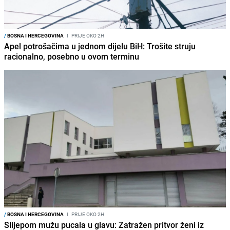
/
BOSNA I HERCEGOVINA
I
PRIJE OKO 2H
Apel potrošačima u jednom dijelu BiH: Trošite struju
racionalno, posebno u ovom terminu
/
BOSNA I HERCEGOVINA
I
PRIJE OKO 2H
Slijepom mužu pucala u glavu: Zatražen pritvor ženi iz