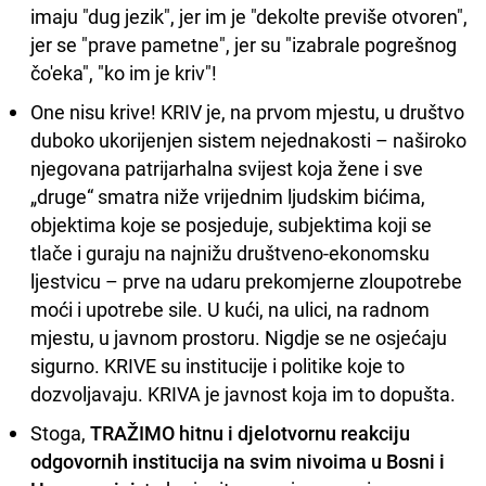
imaju "dug jezik", jer im je "dekolte previše otvoren",
jer se "prave pametne", jer su "izabrale pogrešnog
čo'eka", "ko im je kriv"!
One nisu krive! KRIV je, na prvom mjestu, u društvo
duboko ukorijenjen sistem nejednakosti – naširoko
njegovana patrijarhalna svijest koja žene i sve
„druge“ smatra niže vrijednim ljudskim bićima,
objektima koje se posjeduje, subjektima koji se
tlače i guraju na najnižu društveno-ekonomsku
ljestvicu – prve na udaru prekomjerne zloupotrebe
moći i upotrebe sile. U kući, na ulici, na radnom
mjestu, u javnom prostoru. Nigdje se ne osjećaju
sigurno. KRIVE su institucije i politike koje to
dozvoljavaju. KRIVA je javnost koja im to dopušta.
Stoga,
TRAŽIMO hitnu i djelotvornu reakciju
odgovornih institucija na svim nivoima u Bosni i