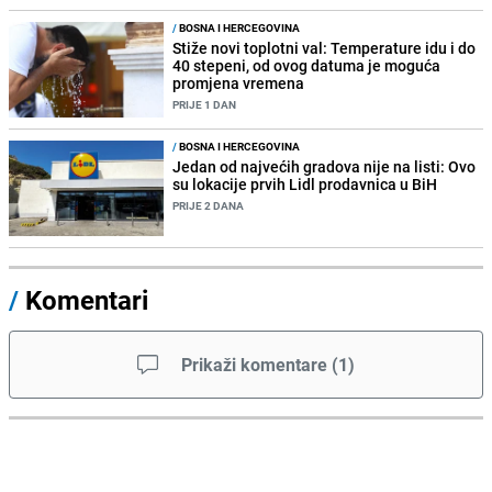
/
BOSNA I HERCEGOVINA
Stiže novi toplotni val: Temperature idu i do
40 stepeni, od ovog datuma je moguća
promjena vremena
PRIJE 1 DAN
/
BOSNA I HERCEGOVINA
Jedan od najvećih gradova nije na listi: Ovo
su lokacije prvih Lidl prodavnica u BiH
PRIJE 2 DANA
/
Komentari
Prikaži komentare
(
1
)