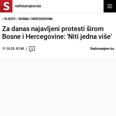
Otvor
/
VIJESTI
/
BOSNA I HERCEGOVINA
Za danas najavljeni protesti širom
Bosne i Hercegovine: 'Niti jedna više'
11.10.23. 07:45
Radiosarajevo.ba
1