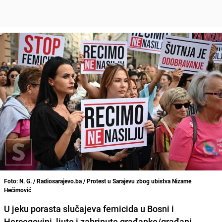
Foto: N. G. / Radiosarajevo.ba / Protest u Sarajevu zbog ubistva Nizame
Hećimović
U jeku porasta slučajeva femicida u Bosni i
Hercegovini, ljute i zabrinute građanke/građani,