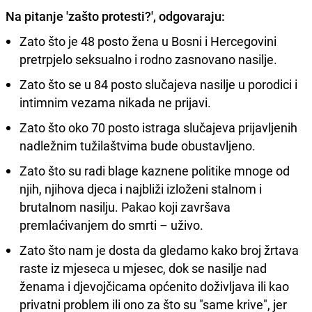
Na pitanje 'zašto protesti?', odgovaraju:
Zato što je 48 posto žena u Bosni i Hercegovini
pretrpjelo seksualno i rodno zasnovano nasilje.
Zato što se u 84 posto slučajeva nasilje u porodici i
intimnim vezama nikada ne prijavi.
Zato što oko 70 posto istraga slučajeva prijavljenih
nadležnim tužilaštvima bude obustavljeno.
Zato što su radi blage kaznene politike mnoge od
njih, njihova djeca i najbliži izloženi stalnom i
brutalnom nasilju. Pakao koji završava
premlaćivanjem do smrti – uživo.
Zato što nam je dosta da gledamo kako broj žrtava
raste iz mjeseca u mjesec, dok se nasilje nad
ženama i djevojčicama općenito doživljava ili kao
privatni problem ili ono za što su "same krive", jer