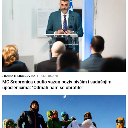
/
BOSNA I HERCEGOVINA
I
PRIJE OKO 7H
MC Srebrenica uputio važan poziv bivšim i sadašnjim
uposlenicima: "Odmah nam se obratite"