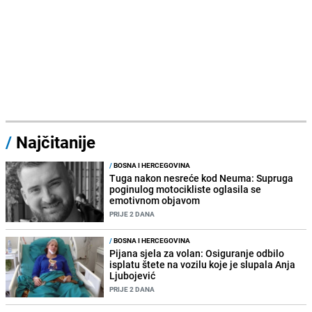
/
Najčitanije
/
BOSNA I HERCEGOVINA
Tuga nakon nesreće kod Neuma: Supruga
poginulog motocikliste oglasila se
emotivnom objavom
PRIJE 2 DANA
/
BOSNA I HERCEGOVINA
Pijana sjela za volan: Osiguranje odbilo
isplatu štete na vozilu koje je slupala Anja
Ljubojević
PRIJE 2 DANA