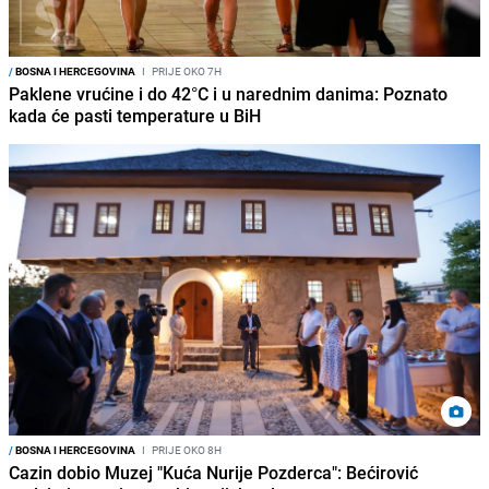
/
BOSNA I HERCEGOVINA
I
PRIJE OKO 7H
Paklene vrućine i do 42°C i u narednim danima: Poznato
kada će pasti temperature u BiH
/
BOSNA I HERCEGOVINA
I
PRIJE OKO 8H
Cazin dobio Muzej "Kuća Nurije Pozderca": Bećirović