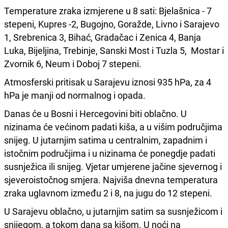
Temperature zraka izmjerene u 8 sati: Bjelašnica - 7
stepeni, Kupres -2, Bugojno, Goražde, Livno i Sarajevo
1, Srebrenica 3, Bihać, Gradačac i Zenica 4, Banja
Luka, Bijeljina, Trebinje, Sanski Most i Tuzla 5, Mostar i
Zvornik 6, Neum i Doboj 7 stepeni.
Atmosferski pritisak u Sarajevu iznosi 935 hPa, za 4
hPa je manji od normalnog i opada.
Danas će u Bosni i Hercegovini biti oblačno. U
nizinama će većinom padati kiša, a u višim područjima
snijeg. U jutarnjim satima u centralnim, zapadnim i
istočnim područjima i u nizinama će ponegdje padati
susnježica ili snijeg. Vjetar umjerene jačine sjevernog i
sjeveroistočnog smjera. Najviša dnevna temperatura
zraka uglavnom između 2 i 8, na jugu do 12 stepeni.
U Sarajevu oblačno, u jutarnjim satim sa susnježicom i
snijegom, a tokom dana sa kišom. U noći na