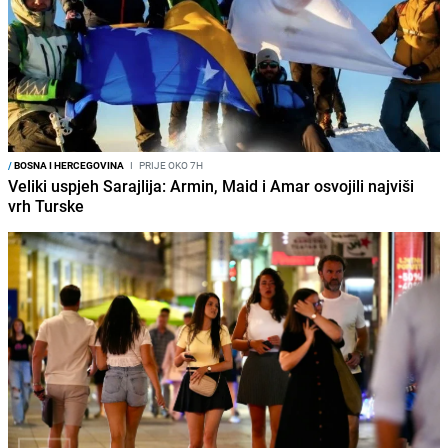
/
BOSNA I HERCEGOVINA
I
PRIJE OKO 7H
Veliki uspjeh Sarajlija: Armin, Maid i Amar osvojili najviši
vrh Turske