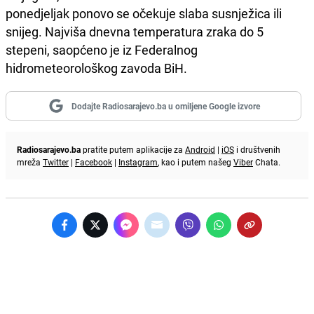
ponedjeljak ponovo se očekuje slaba susnježica ili
snijeg. Najviša dnevna temperatura zraka do 5
stepeni, saopćeno je iz Federalnog
hidrometeorološkog zavoda BiH.
Dodajte Radiosarajevo.ba u omiljene Google izvore
Radiosarajevo.ba
pratite putem aplikacije za
Android
|
iOS
i društvenih
mreža
Twitter
|
Facebook
|
Instagram
, kao i putem našeg
Viber
Chata.