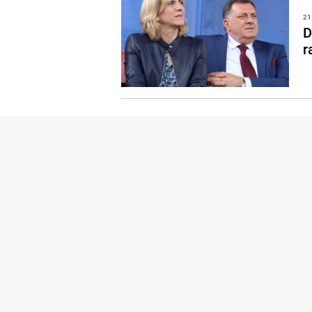
21
D
r