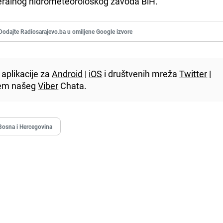
deralnog hidrometeorološkog zavoda BiH.
Dodajte Radiosarajevo.ba u omiljene Google izvore
aplikacije za
Android
|
iOS
i društvenih mreža
Twitter
|
utem našeg
Viber
Chata.
Bosna i Hercegovina