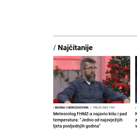
/
Najčitanije
/
BOSNA I HERCEGOVINA
I
PRIJE OKO 19H
/
Meteorolog FHMZ-a najavio kišu i pad
temperatura: "Jedno od najsvježijih
ljeta posljednjih godina"