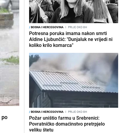
/
BOSNA I HERCEGOVINA
I
PRIJE OKO 8H
Potresna poruka imama nakon smrti
Aldine Ljubunčić: "Dunjaluk ne vrijedi ni
koliko krilo komarca"
/
BOSNA I HERCEGOVINA
I
PRIJE OKO 8H
a po
Požar uništio farmu u Srebrenici:
Povratničko domaćinstvo pretrpjelo
veliku štetu