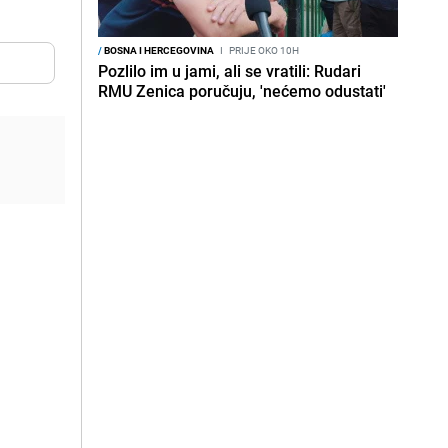
/
BOSNA I HERCEGOVINA
I
PRIJE OKO 10H
Pozlilo im u jami, ali se vratili: Rudari
RMU Zenica poručuju, 'nećemo odustati'