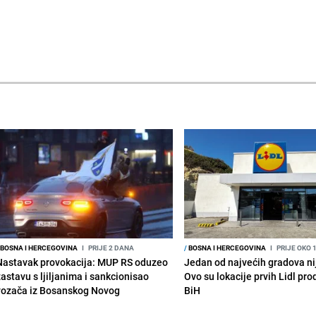
BOSNA I HERCEGOVINA
I
PRIJE 2 DANA
/
BOSNA I HERCEGOVINA
I
PRIJE OKO 
Nastavak provokacija: MUP RS oduzeo
Jedan od najvećih gradova nije
zastavu s ljiljanima i sankcionisao
Ovo su lokacije prvih Lidl pr
vozača iz Bosanskog Novog
BiH