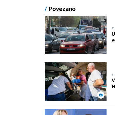
/
Povezano
21
U
v
21
V
H