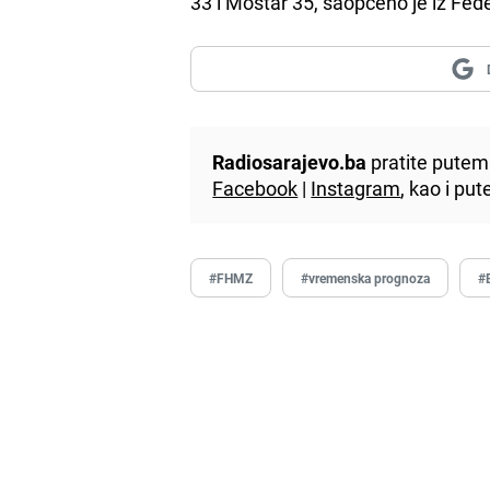
33 i Mostar 35, saopćeno je iz Fe
Radiosarajevo.ba
pratite putem 
Facebook
|
Instagram
, kao i p
#FHMZ
#vremenska prognoza
#