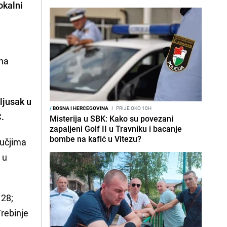
okalni
vna
ljusak u
/
BOSNA I HERCEGOVINA
I
PRIJE OKO 10H
C.
Misterija u SBK: Kako su povezani
zapaljeni Golf II u Travniku i bacanje
bombe na kafić u Vitezu?
ručjima
 u
 28;
Trebinje