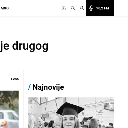
RADIO
90,2 FM
je drugog
Fena
/
Najnovije