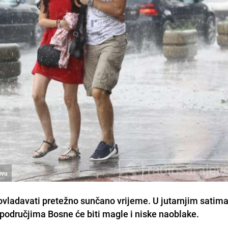
evu
eovladavati pretežno sunčano vrijeme. U jutarnjim satim
 područjima Bosne će biti magle i niske naoblake.