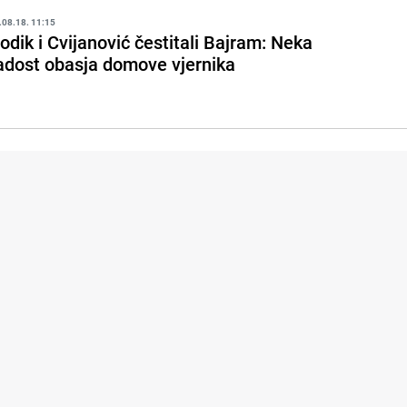
.08.18. 11:15
odik i Cvijanović čestitali Bajram: Neka
adost obasja domove vjernika