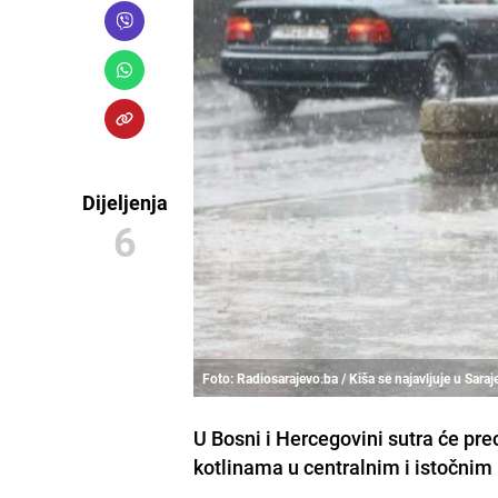
Dijeljenja
6
Foto: Radiosarajevo.ba / Kiša se najavljuje u Saraj
U Bosni i Hercegovini sutra će pr
kotlinama u centralnim i istočnim