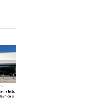
12H
 na listi:
odavnica u