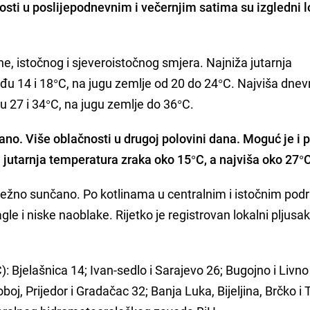
osti u poslijepodnevnim i večernjim satima su izgledni l
ine, istočnog i sjeveroistočnog smjera. Najniža jutarnja
u 14 i 18°C, na jugu zemlje od 20 do 24°C. Najviša dne
27 i 34°C, na jugu zemlje do 36°C.
ano. Više oblačnosti u drugoj polovini dana. Moguć je i p
jutarnja temperatura zraka oko 15°C, a najviša oko 27°
etežno sunčano. Po kotlinama u centralnim i istočnim pod
le i niske naoblake. Rijetko je registrovan lokalni pljusak
: Bjelašnica 14; Ivan-sedlo i Sarajevo 26; Bugojno i Livno
oj, Prijedor i Gradačac 32; Banja Luka, Bijeljina, Brčko i 