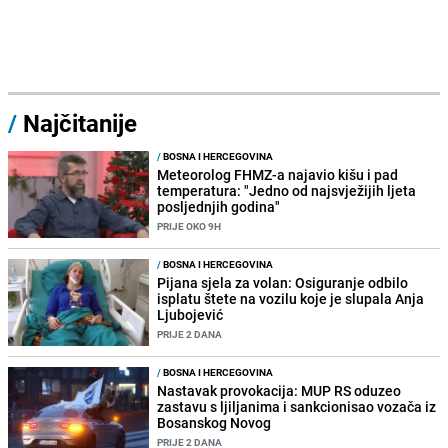
/
Najčitanije
/
BOSNA I HERCEGOVINA
Meteorolog FHMZ-a najavio kišu i pad
temperatura: "Jedno od najsvježijih ljeta
posljednjih godina"
PRIJE OKO 9H
/
BOSNA I HERCEGOVINA
Pijana sjela za volan: Osiguranje odbilo
isplatu štete na vozilu koje je slupala Anja
Ljubojević
PRIJE 2 DANA
/
BOSNA I HERCEGOVINA
Nastavak provokacija: MUP RS oduzeo
zastavu s ljiljanima i sankcionisao vozača iz
Bosanskog Novog
PRIJE 2 DANA