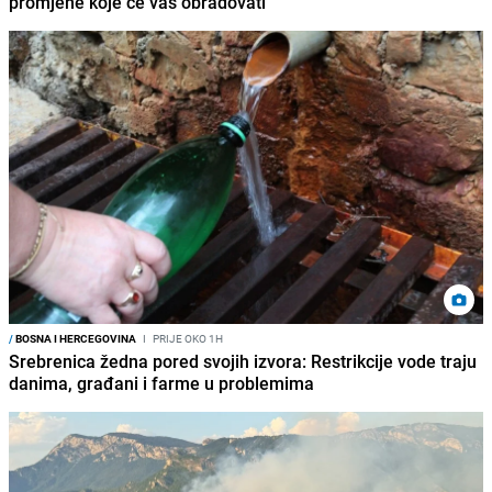
promjene koje će vas obradovati
/
BOSNA I HERCEGOVINA
I
PRIJE OKO 1H
Srebrenica žedna pored svojih izvora: Restrikcije vode traju
danima, građani i farme u problemima