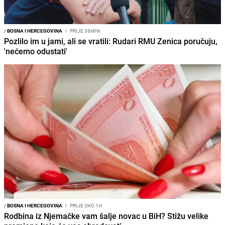
/
BOSNA I HERCEGOVINA
I
PRIJE 36MIN
Pozlilo im u jami, ali se vratili: Rudari RMU Zenica poručuju,
'nećemo odustati'
/
BOSNA I HERCEGOVINA
I
PRIJE OKO 1H
Rodbina iz Njemačke vam šalje novac u BiH? Stižu velike