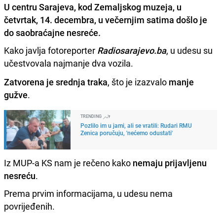
U centru Sarajeva, kod Zemaljskog muzeja, u
četvrtak, 14. decembra, u večernjim satima došlo je
do saobraćajne nesreće.
Kako javlja fotoreporter
Radiosarajevo.ba
, u udesu su
učestvovala najmanje dva vozila.
Zatvorena je srednja traka
, što je izazvalo
manje
gužve
.
TRENDING
Pozlilo im u jami, ali se vratili: Rudari RMU
Zenica poručuju, 'nećemo odustati'
Iz MUP-a KS nam je rečeno kako
nemaju prijavljenu
nesreću
.
Prema prvim informacijama, u udesu nema
povrijeđenih.