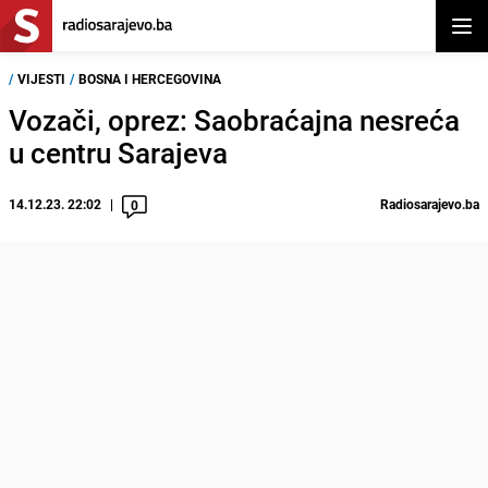
Otvor
/
VIJESTI
/
BOSNA I HERCEGOVINA
Vozači, oprez: Saobraćajna nesreća
u centru Sarajeva
14.12.23. 22:02
Radiosarajevo.ba
0