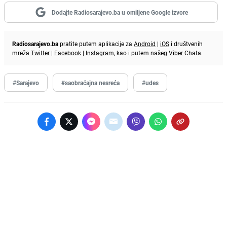
Dodajte Radiosarajevo.ba u omiljene Google izvore
Radiosarajevo.ba
pratite putem aplikacije za
Android
|
iOS
i društvenih
mreža
Twitter
|
Facebook
|
Instagram
, kao i putem našeg
Viber
Chata.
#Sarajevo
#saobraćajna nesreća
#udes