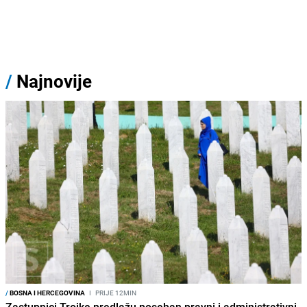
/
Najnovije
/
BOSNA I HERCEGOVINA
I
PRIJE 12MIN