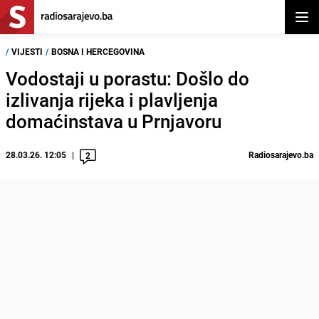
Otvor
/
VIJESTI
/
BOSNA I HERCEGOVINA
Vodostaji u porastu: Došlo do
izlivanja rijeka i plavljenja
domaćinstava u Prnjavoru
28.03.26. 12:05
Radiosarajevo.ba
2