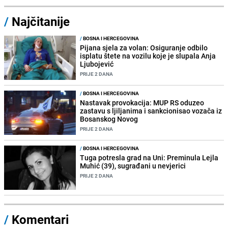
/
Najčitanije
/
BOSNA I HERCEGOVINA
Pijana sjela za volan: Osiguranje odbilo
isplatu štete na vozilu koje je slupala Anja
Ljubojević
PRIJE 2 DANA
/
BOSNA I HERCEGOVINA
Nastavak provokacija: MUP RS oduzeo
zastavu s ljiljanima i sankcionisao vozača iz
Bosanskog Novog
PRIJE 2 DANA
/
BOSNA I HERCEGOVINA
Tuga potresla grad na Uni: Preminula Lejla
Muhić (39), sugrađani u nevjerici
PRIJE 2 DANA
/
Komentari