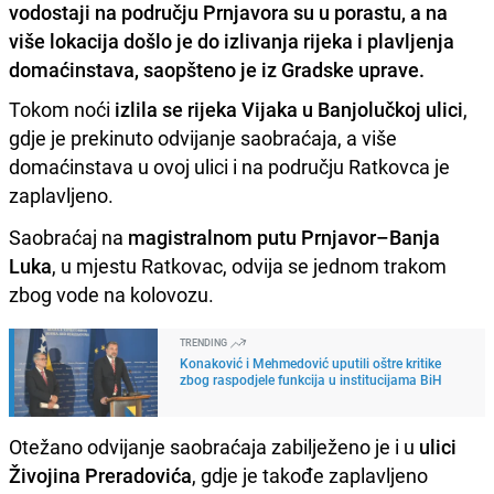
vodostaji na području Prnjavora su u porastu, a na
više lokacija došlo je do izlivanja rijeka i plavljenja
domaćinstava, saopšteno je iz Gradske uprave.
Tokom noći
izlila se rijeka Vijaka u Banjolučkoj ulici
,
gdje je prekinuto odvijanje saobraćaja, a više
domaćinstava u ovoj ulici i na području Ratkovca je
zaplavljeno.
Saobraćaj na
magistralnom putu Prnjavor–Banja
Luka
, u mjestu Ratkovac, odvija se jednom trakom
zbog vode na kolovozu.
TRENDING
Konaković i Mehmedović uputili oštre kritike
zbog raspodjele funkcija u institucijama BiH
Otežano odvijanje saobraćaja zabilježeno je i u
ulici
Živojina Preradovića
, gdje je takođe zaplavljeno