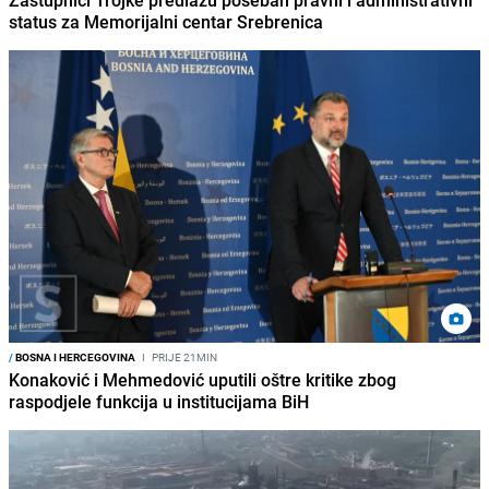
Zastupnici Trojke predlažu poseban pravni i administrativni
status za Memorijalni centar Srebrenica
/
BOSNA I HERCEGOVINA
I
PRIJE 21MIN
Konaković i Mehmedović uputili oštre kritike zbog
raspodjele funkcija u institucijama BiH