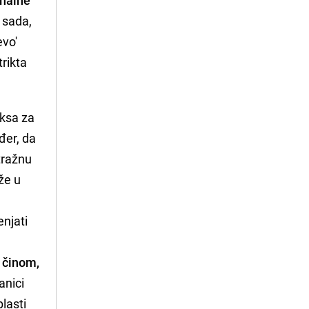
 sada,
evo'
trikta
ksa za
đer, da
itražnu
že u
enjati
 činom,
anici
lasti