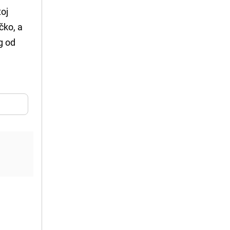
toj
čko, a
g od