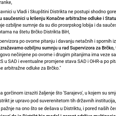
tranke,
avnici u Vladi i Skupštini Distrikta ne postupi shodno gor
 saučesnici u kršenju Konačne arbitražne odluke i Stat
stoje ozbiljne sumnje da su dio prosrpskog lobija i da sauče
otama na štetu Brčko Distrikta BiH,
ervizora po ovome pitanju i davanju netačnih i spornih i
izražavamo ozbiljnu sumnju u rad Supervizora za Brčko, 
jegovo nečinjene po ovome i drugim pitanjima ima veze s
RS u SAD i eventualne promjene stava SAD i OHR-a po pit
 arbitražne odluke za Brčko."
a gorčinom izraziti žaljenje što 'Sarajevo', u kojem su sm
strikt je upravo pod suverenitetom tih državnih institucija
žnje na ono što se dešava u Distriktu, i pored naših če
ajevo' da je Distrikt bio model i garant održive multinaci