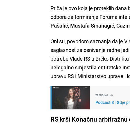
Priča je ovo koja je proteklih dana i
odbora za formiranje Foruma intele
Pašalić, Mustafa Sinanagić, Ćazim
Oni su, povodom saznanja da je Vla
saglasnost za osnivanje radne jedi
potrebe Vlade RS u Brčko Distriktu B
nelegalno smjestila entitetske inst
upravu RS i Ministarstvo uprave i 
TRENDING
Podcast S | Gdje p
RS krši Konačnu arbitražnu