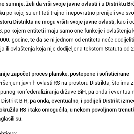
sumnje, želi da vrši svoje javne ovlasti i u Distriktu Br
uku
po kojoj su entiteti trajno i nepovratno prenijeli sve svo
storu Distrikta ne mogu vršiti svoje javne ovlasti
, kao i 
.3, po kojem entiteti imaju samo one funkcije i ovlaštenja 
0. godine, te da se ni jednom od entiteta neće dodijeliti 
anja ili ovlaštenja koja nije dodijeljena tekstom Statuta od 
ranije započet proces planske, postepene i sofisticirane
 vršenjem javnih ovlasti RS na prostoru Distrikta, što ima za
punog konfederaliziranja države BiH, pa onda i eventual
 Distrikt BiH,
pa onda, eventualno, i podijeli Distrikt izm
zaokružila RS i tako omogućila, u nekom povoljnom trenutk
aglasili su.
ahtjeva: