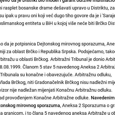
čni rasplet bosanske drame dešavati upravo u Distriktu, za
su ipak u pravu oni koji već dugo tiho govore da je i 'Saraj
limanskog entiteta u BiH u kojoj više neće biti Brčko Dis
o da je potpisnica Dejtonskog mirovnog sporazuma, Ane
niji za oblast Brčko i Republika Srpska. Podsjećamo, tako
rbitražu u oblasti Brčkog. Arbitražni Tribunal je donio Arb
18.08.1999. Članom 5 stav 5 navedenog Aneksa 2 Arbitra
 Tribunala su konačne i obavezujuće. Arbitražnu odluku,
Vlada Brčkog, niti Gradonačelnik Brčkog nisu nadležni mij
izor nije nadležan mijenjati Konačnu Arbitražnu odluku.
 nad provođenjem Konačne Arbitražne odluke.
Navedenim
ejtonskog mirovnog sporazuma
, Aneksa 2 Sporazuma o gr
 sa granicom, i to člana 5 navedenog aneksa Arbitraže u ob