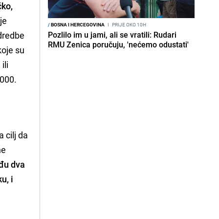
čko,
je
/
BOSNA I HERCEGOVINA
I
PRIJE OKO 10H
odredbe
Pozlilo im u jami, ali se vratili: Rudari
RMU Zenica poručuju, 'nećemo odustati'
koje su
ili
2000.
 cilj da
ne
eđu dva
u, i