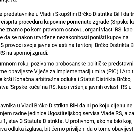
 predstavnike u Vladi i Skupštini Brčko Distritka BiH da
t
preispita proceduru kupovine pomenute zgrade (Srpske k
 ne znamo po kom pravnom osnovu, organi vlasti RS, kao 
te da se nakon utvrđene nezakonitosti poništi kupovina
rovodi svoje javne ovlasti na teritoriji Brčko Distrikta B
 RS na spornoj zgradi.
azumnom roku, pozivamo probosanske političke predstavni
tome obavijeste Vijeće za implementaciju mira (PIC) i Arbit
e krši Konačna arbitražna odluka i Statut Distrikta Brčko,
tva 'Srpske kuće' na RS, kao i vršenja javnih ovlasti RS u
vnika u Vladi Brčko Distrikta BiH
da ni po koju cijenu ne
njem radne jedinice Ugostiteljskog servisa Vlade RS, a z
u 1, stav 3 Statuta Distrikta. U protivnom, ako na bilo koji, 
kva odluka izglasa, bit ćemo prisiljeni da o tome obavijest