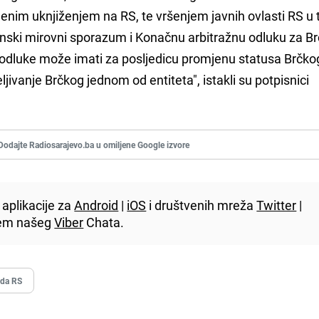
nim uknjiženjem na RS, te vršenjem javnih ovlasti RS u 
tonski mirovni sporazum i Konačnu arbitražnu odluku za Br
odluke može imati za posljedicu promjenu statusa Brčko
ljivanje Brčkog jednom od entiteta", istakli su potpisnici
Dodajte Radiosarajevo.ba u omiljene Google izvore
aplikacije za
Android
|
iOS
i društvenih mreža
Twitter
|
utem našeg
Viber
Chata.
ada RS