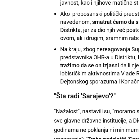
javnost, kao i njihove matične s
Ako probosanski politički predst
navedenom,
smatrat ćemo da su
Distrikta, jer za dio njih već po
ovom, ali i drugim, sramnim rab
Na kraju, zbog nereagovanja Sup
predstavnika OHR-a u Distriktu,
tražimo da se on izjasni
da li n
lobističkim aktivnostima Vlade 
Dejtonskog sporazuma i Konačne
"Šta radi 'Sarajevo'?"
"Nažalost", nastavili su, "moramo s
sve glavne državne institucije, a Di
godinama ne poklanja ni minimum pa
upozorenja": "
Treba podsjetiti 'Sar