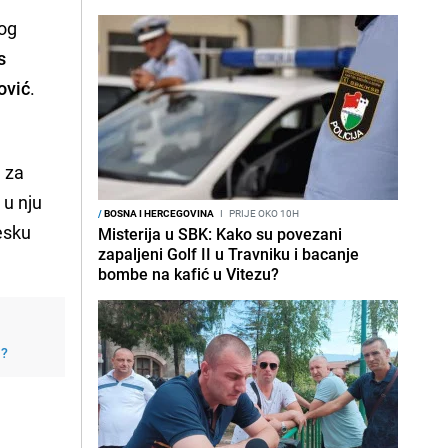
nog
s
ović
.
e za
 u nju
/
BOSNA I HERCEGOVINA
I
PRIJE OKO 10H
esku
Misterija u SBK: Kako su povezani
zapaljeni Golf II u Travniku i bacanje
bombe na kafić u Vitezu?
j?