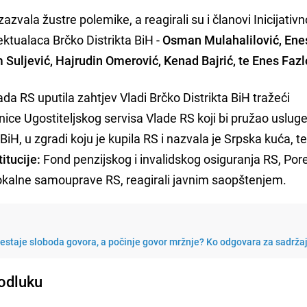
zazvala žustre polemike, a reagirali su i članovi Inicijativ
ktualaca Brčko Distrikta BiH -
Osman Mulahalilović, Ene
 Suljević, Hajrudin Omerović, Kenad Bajrić, te Enes Fazl
da RS uputila zahtjev Vladi Brčko Distrikta BiH tražeći
nice Ugostiteljskog servisa Vlade RS koji bi pružao uslug
iH, u zgradi koju je kupila RS i nazvala je Srpska kuća, te
itucije:
Fond penzijskog i invalidskog osiguranja RS, Por
lokalne samouprave RS, reagirali javnim saopštenjem.
restaje sloboda govora, a počinje govor mržnje? Ko odgovara za sadrža
 odluku