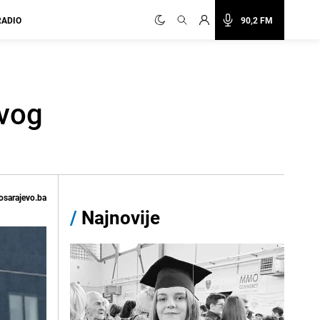
RADIO
90,2 FM
ovog
osarajevo.ba
/
Najnovije