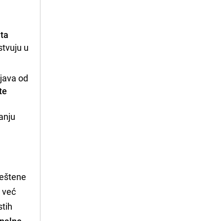
e
uta
stvuju u
zjava od
te
a
anju
ještene
, već
stih
onalne