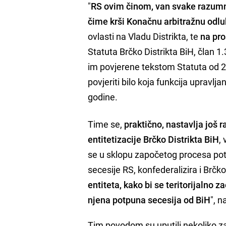
"
RS ovim činom, van svake razumne 
čime krši Konačnu arbitražnu odl
ovlasti na Vladu Distrikta, te
na pro
Statuta Brčko Distrikta BiH, član 1
im povjerene tekstom Statuta od 200
povjeriti bilo koja funkcija upravlj
godine.
Time se,
praktično, nastavlja još 
entitetizacije Brčko Distrikta BiH
,
se u sklopu započetog procesa pot
secesije RS, konfederalizira i Brčko
entiteta, kako bi se teritorijalno 
njena potpuna secesija od BiH
", n
Tim povodom su uputili nekoliko z