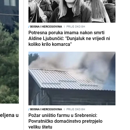
/
BOSNA I HERCEGOVINA
I
PRIJE OKO 8H
Potresna poruka imama nakon smrti
Aldine Ljubunčić: "Dunjaluk ne vrijedi ni
koliko krilo komarca"
/
BOSNA I HERCEGOVINA
I
PRIJE OKO 8H
eljena u
Požar uništio farmu u Srebrenici:
Povratničko domaćinstvo pretrpjelo
veliku štetu