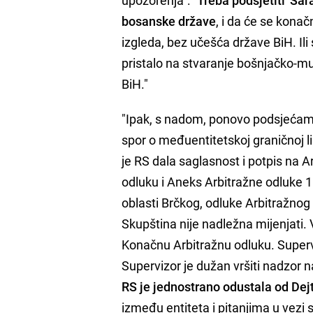
bosanske države
, i da će se kona
izgleda, bez učešća države BiH. Ili 
pristalo na stvaranje bošnjačko-mus
BiH."
"Ipak, s nadom, ponovo podsjećam
spor o međuentitetskoj graničnoj li
je RS dala saglasnost i potpis na A
odluku i Aneks Arbitražne odluke 
oblasti Brčkog, odluke Arbitražnog
Skupština nije nadležna mijenjati. 
Konačnu Arbitražnu odluku. Superv
Supervizor je dužan vršiti nadzor
RS je jednostrano odustala od D
između entiteta i pitanjima u vezi