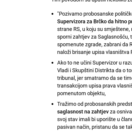
"Pozivamo probosanske političke
Supervizora za Brčko da hitno 
strane RS, u koju su smještene,
sporni zahtjev za Saglasnošću, 
spomenute zgrade, zabrani da RS p
naloži brisanje upisa vlasništva
Ako to ne učini Supervizor u r
Vladi i Skupštini Distrikta da o 
tribunal, jer smatramo da se tim
transakcijom upisa prava vlasniš
pomenutom objektu,
Tražimo od probosanskih predsta
saglasnost na zahtjev
za osniva
svoj stav imali bi uporište u član
pasivan način, pristanu da se ta