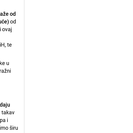
raže od
uće)
od
i ovaj
iH, te
ke u
ražni
 daju
a takav
pa i
imo širu