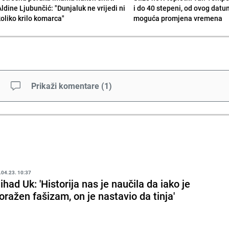
Aldine Ljubunčić: "Dunjaluk ne vrijedi ni
i do 40 stepeni, od ovog datu
koliko krilo komarca"
moguća promjena vremena
Prikaži komentare
(
1
)
.04.23. 10:37
ihad Uk: 'Historija nas je naučila da iako je
oražen fašizam, on je nastavio da tinja'