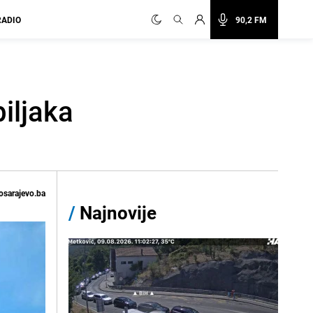
RADIO
90,2 FM
iljaka
osarajevo.ba
/
Najnovije