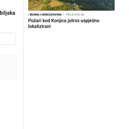
biljaka
/
BOSNA I HERCEGOVINA
I
PRIJE OKO 3H
Požari kod Konjica jutros uspješno
lokalizirani