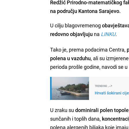
Redžić Prirodno-matematičkog faku
na području Kantona Sarajevo.
U cilju blagovremenog
obavještava
redovno objavljuju
na
LINKU
.
Tako je, prema podacima Centra,
polena u vazduhu
, ali su izmjeren
perioda prošle godine, navodi se 
TRENDING
Hrvati šokirani cij
U zraku su
dominirali polen topole,
sunčanih i toplih dana,
koncentraci
polena alergenih biljaka koje imaju