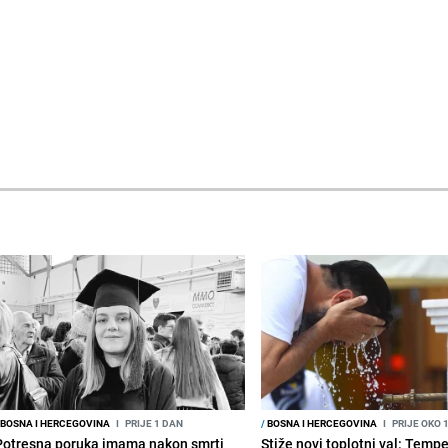
BOSNA I HERCEGOVINA
I
PRIJE 1 DAN
/
BOSNA I HERCEGOVINA
I
PRIJE OKO 
Potresna poruka imama nakon smrti
Stiže novi toplotni val: Temp