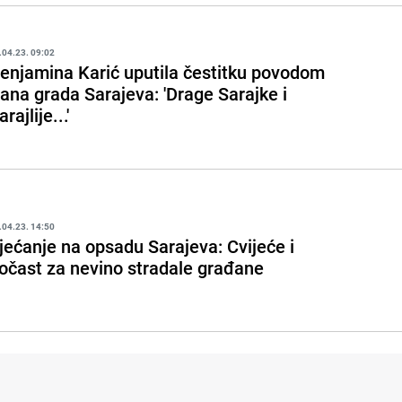
.04.23. 09:02
enjamina Karić uputila čestitku povodom
ana grada Sarajeva: 'Drage Sarajke i
arajlije...'
.04.23. 14:50
jećanje na opsadu Sarajeva: Cvijeće i
očast za nevino stradale građane