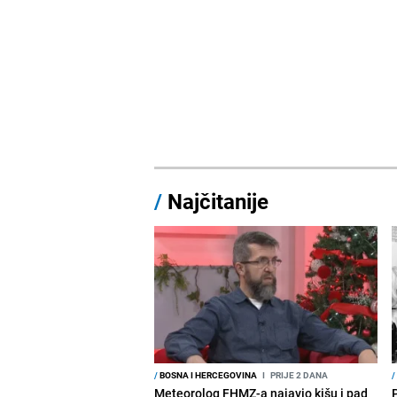
/
Najčitanije
/
BOSNA I HERCEGOVINA
I
PRIJE 2 DANA
/
Meteorolog FHMZ-a najavio kišu i pad