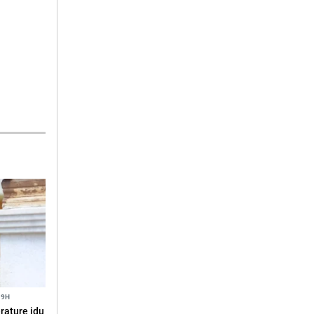
19H
erature idu