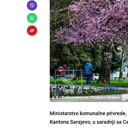
A. K. / Radiosarajevo.ba / Proljeće u Sarajevu
Ministarstvo komunalne privrede, i
Kantona Sarajevo, u saradnji sa C