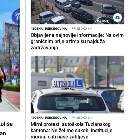
/
BOSNA I HERCEGOVINA
I
PRIJE OKO 1H
Objavljene najnovije informacije: Na ovim
graničnim prijelazima su najduža
zadržavanja
/
BOSNA I HERCEGOVINA
I
PRIJE OKO 2H
koliša
Mirni protesti autoškola Tuzlanskog
kantona: Ne želimo sukob, institucije
man
moraju čuti naše zahtjeve