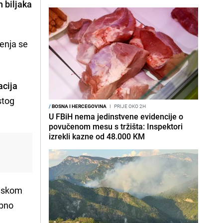
 biljaka
renja se
acija
stog
/
BOSNA I HERCEGOVINA
I
PRIJE OKO 2H
U FBiH nema jedinstvene evidencije o
povučenom mesu s tržišta: Inspektori
izrekli kazne od 48.000 KM
laskom
ebno