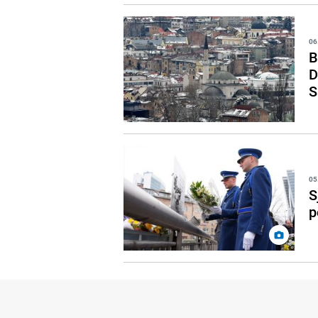
06
B
D
S
05
S
p