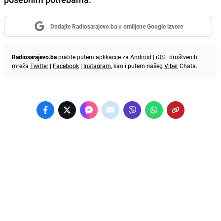
Dodajte Radiosarajevo.ba u omiljene Google izvore
Radiosarajevo.ba
pratite putem aplikacije za
Android
|
iOS
i društvenih
mreža
Twitter
|
Facebook
|
Instagram
, kao i putem našeg
Viber
Chata.