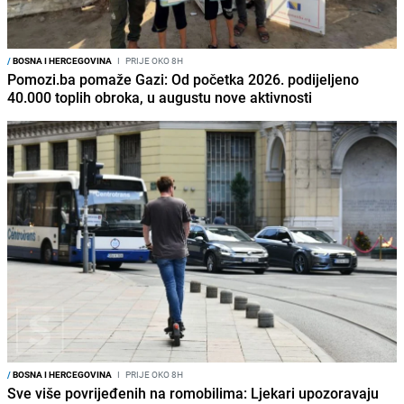
/
BOSNA I HERCEGOVINA
I
PRIJE OKO 8H
Pomozi.ba pomaže Gazi: Od početka 2026. podijeljeno
40.000 toplih obroka, u augustu nove aktivnosti
/
BOSNA I HERCEGOVINA
I
PRIJE OKO 8H
Sve više povrijeđenih na romobilima: Ljekari upozoravaju