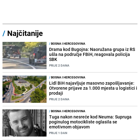
/
Najčitanije
/
BOSNA I HERCEGOVINA
Drama kod Bugojna: Naoružana grupa iz RS
ušla na područje FBiH, reagovala policija
SBK
PRIJE 2 DANA
/
BOSNA I HERCEGOVINA
Lidl BiH najavljuje masovno zapošljavanje:
Otvorene prijave za 1.000 mjesta u logistici i
prodaji
PRIJE 2 DANA
/
BOSNA I HERCEGOVINA
Tuga nakon nesreće kod Neuma: Supruga
poginulog motocikliste oglasila se
emotivnom objavom
PRIJE 1 DAN