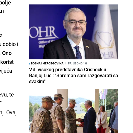
bolje
su
iz
 dobio i
.
Ono
korist
/
BOSNA I HERCEGOVINA
I
PRIJE OKO 1H
V.d. visokog predstavnika Crishock u
vijeća
Banjoj Luci: "Spreman sam razgovarati sa
svakim"
evu, te
”
j. Ovaj
.