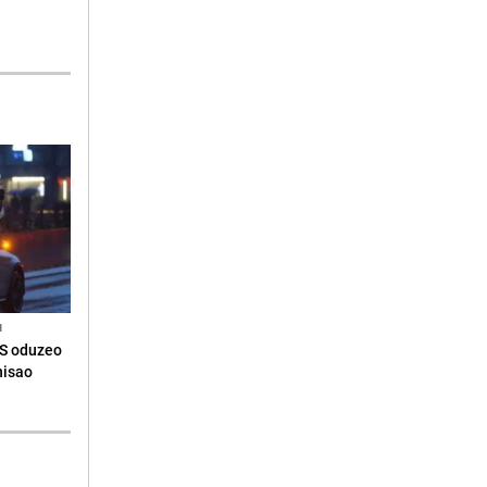
N
RS oduzeo
nisao