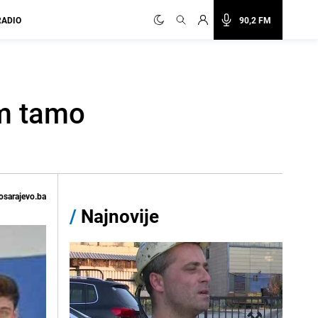
RADIO
90,2 FM
em tamo
osarajevo.ba
/
Najnovije