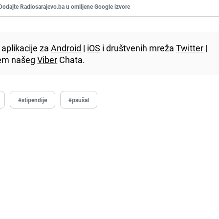
Dodajte Radiosarajevo.ba u omiljene Google izvore
aplikacije za
Android
|
iOS
i društvenih mreža
Twitter
|
utem našeg
Viber
Chata.
#stipendije
#paušal