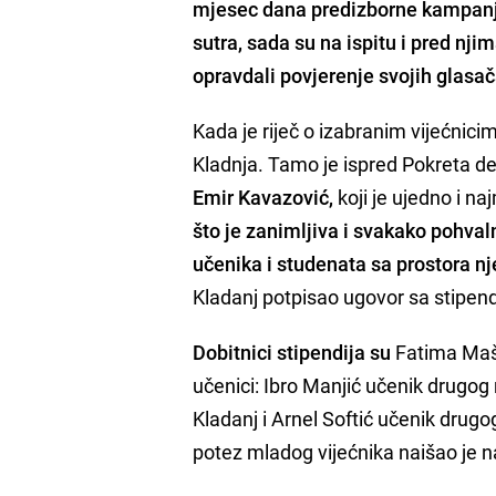
mjesec dana predizborne kampanje
sutra, sada su na ispitu i pred nji
opravdali povjerenje svojih glasač
Kada je riječ o izabranim vijećnicim
Kladnja. Tamo je ispred Pokreta d
Emir Kavazović,
koji je ujedno i n
što je zanimljiva i svakako pohval
učenika i studenata sa prostora n
Kladanj potpisao ugovor sa stipen
Dobitnici stipendija su
Fatima Mašić
učenici: Ibro Manjić učenik drugo
Kladanj i Arnel Softić učenik dru
potez mladog vijećnika naišao je n