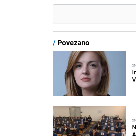
/
Povezano
20
I
V
20
N
A