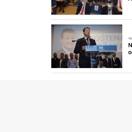
18
N
o