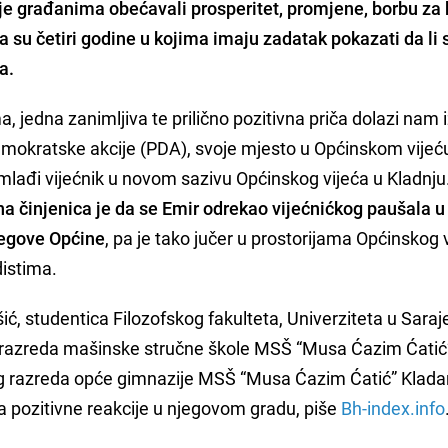
 građanima obećavali prosperitet, promjene, borbu za 
ma su četiri godine u kojima imaju zadatak pokazati da li 
a.
a, jedna zanimljiva te prilično pozitivna priča dolazi nam 
emokratske akcije (PDA), svoje mjesto u Općinskom vijeću
ajmlađi vijećnik u novom sazivu Općinskog vijeća u Kladnju
na činjenica je da se Emir odrekao vijećnićkog paušala u 
jegove Općine
, pa je tako jučer u prostorijama Općinskog 
distima.
, studentica Filozofskog fakulteta, Univerziteta u Saraj
g razreda mašinske stručne škole MSŠ “Musa Ćazim Ćatić
gog razreda opće gimnazije MSŠ “Musa Ćazim Ćatić” Kladan
a pozitivne reakcije u njegovom gradu, piše
Bh-index.info