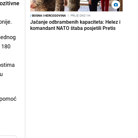
ozitivne
/
BOSNA I HERCEGOVINA
I
PRIJE OKO 1H
nije.
Jačanje odbrambenih kapaciteta: Helez i
komandant NATO štaba posjetili Pretis
 jednog
d 180
i
nostima
ru
o pomoć