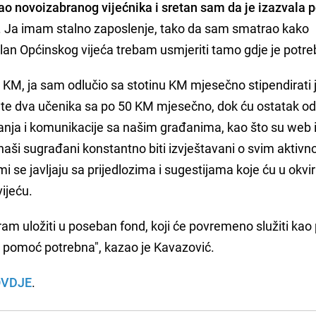
o novoizabranog vijećnika i sretan sam da je izazvala p
. Ja imam stalno zaposlenje, tako da sam smatrao kako
lan Općinskog vijeća trebam usmjeriti tamo gdje je potreb
 KM, ja sam odlučio sa stotinu KM mjesečno stipendirati
 te dva učenika sa po 50 KM mjesečno, dok ću ostatak o
sanja i komunikacije sa našim građanima, kao što su web 
naši sugrađani konstantno biti izvještavani o svim aktiv
mi se javljaju sa prijedlozima i sugestijama koje ću u okvi
vijeću.
ram uložiti u poseban fond, koji će povremeno služiti ka
a pomoć potrebna", kazao je Kavazović.
OVDJE
.