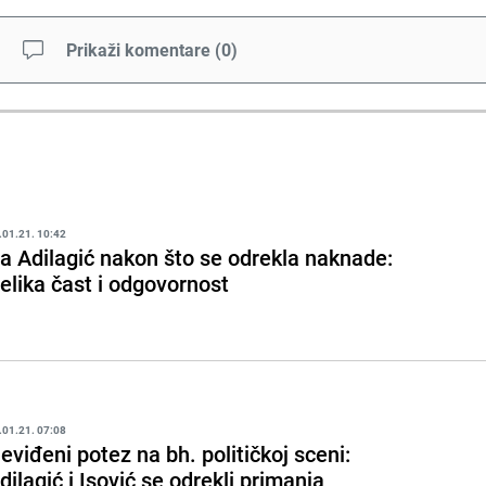
Prikaži komentare
(
0
)
.01.21. 10:42
ra Adilagić nakon što se odrekla naknade:
elika čast i odgovornost
.01.21. 07:08
eviđeni potez na bh. političkoj sceni:
dilagić i Isović se odrekli primanja