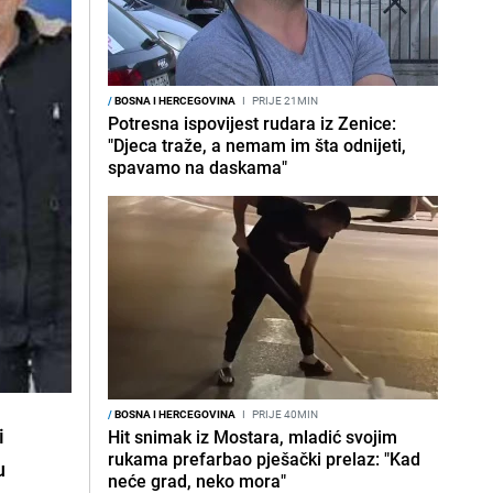
/
BOSNA I HERCEGOVINA
I
PRIJE 21MIN
Potresna ispovijest rudara iz Zenice:
"Djeca traže, a nemam im šta odnijeti,
spavamo na daskama"
/
BOSNA I HERCEGOVINA
I
PRIJE 40MIN
i
Hit snimak iz Mostara, mladić svojim
rukama prefarbao pješački prelaz: "Kad
u
neće grad, neko mora"