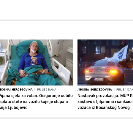
BOSNA I HERCEGOVINA
I
PRIJE 2 DANA
/
BOSNA I HERCEGOVINA
I
PRIJE 1 DA
Pijana sjela za volan: Osiguranje odbilo
Nastavak provokacija: MUP 
splatu štete na vozilu koje je slupala
zastavu s ljiljanima i sankcio
Anja Ljubojević
vozača iz Bosanskog Novog