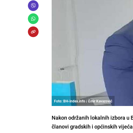
Foto: BH-index.info / Emir Kavazović
Nakon održanih lokalnih izbora u Bo
članovi gradskih i općinskih vijeć