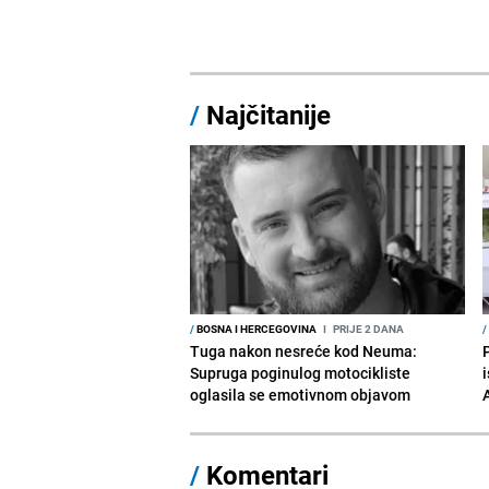
/
Najčitanije
/
BOSNA I HERCEGOVINA
I
PRIJE 2 DANA
/
Tuga nakon nesreće kod Neuma:
Supruga poginulog motocikliste
i
oglasila se emotivnom objavom
/
Komentari