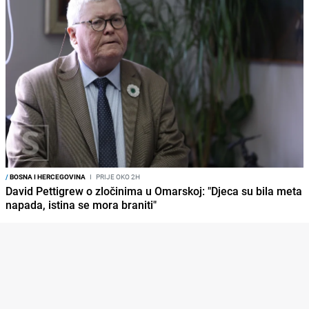
/
BOSNA I HERCEGOVINA
I
PRIJE OKO 2H
David Pettigrew o zločinima u Omarskoj: "Djeca su bila meta
napada, istina se mora braniti"