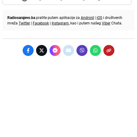
Radiosarajevo.ba
pratite putem aplikacije za
Android
|
iOS
i društvenih
mreža
Twitter
|
Facebook
|
Instagram
, kao i putem našeg
Viber
Chata.