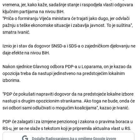
vremena, jer, kako kaže, sadašnje stanje i raspodjela vlasti odgovara
ključnim partijama na nivou BiH.
"Priča o formiranju Vijeća ministara će trajati jako dugo, jer odvlači
pažnju s teške ekonomske situacije i zabavlja javnost. To je suština",
smatra Ivanić.
Iznio je i stav da dogovor SNSD-a i SDS-a o zajedničkom djelovanju ne
daje efekte na nivou BiH.
Nakon sjednice Glavnog odbora PDP-a u Loparama, on je kazao da
opozicija treba da nastupi jedinstveno na predstojećim lokalnim
izborima.
"PDP će pokušati napraviti dogovor da na predstojeće lokalne izbore
nastupi s drugim opozicionim strankama. Ako toga ne bude, onda će
svi odbori sami odlučivati o mogućim koalicijama", kazao je Ivanić.
PDP će zalagati i za izmjene penzionog i zakona o pravima boraca u
RS-u, jer se ne slaže s tekstom koji je pripremila aktualna vlast u RS.
Dodajte Radiosarajevo.ba u omiljene Google izvore