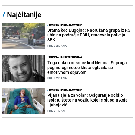
/
Najčitanije
/
BOSNA I HERCEGOVINA
Drama kod Bugojna: Naoružana grupa iz RS
ušla na područje FBiH, reagovala policija
SBK
PRIJE 2 DANA
/
BOSNA I HERCEGOVINA
Tuga nakon nesreće kod Neuma: Supruga
poginulog motocikliste oglasila se
emotivnom objavom
PRIJE 2 DANA
/
BOSNA I HERCEGOVINA
Pijana sjela za volan: Osiguranje odbilo
isplatu štete na vozilu koje je slupala Anja
Ljubojević
PRIJE 1 DAN