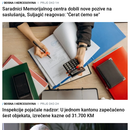
/
BOSNA I HERCEGOVINA
I
PRIJE OKO 1H
Saradnici Memorijalnog centra dobili nove pozive na
saslušanja, Suljagić reagovao: "Ćerat ćemo se"
/
BOSNA I HERCEGOVINA
I
PRIJE OKO 2H
Inspekcije pojačale nadzor: U jednom kantonu zapečaćeno
šest objekata, izrečene kazne od 31.700 KM