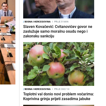
/
BOSNA I HERCEGOVINA
I
PRIJE 51MIN
Slaven Kovačević: Cvitanovićev govor ne
zaslužuje samo moralnu osudu nego i
zakonsku sankciju
/
BOSNA I HERCEGOVINA
I
PRIJE OKO 1H
Toplotni val donio novi problem voćarima:
Koprivina grinja prijeti zasadima jabuke