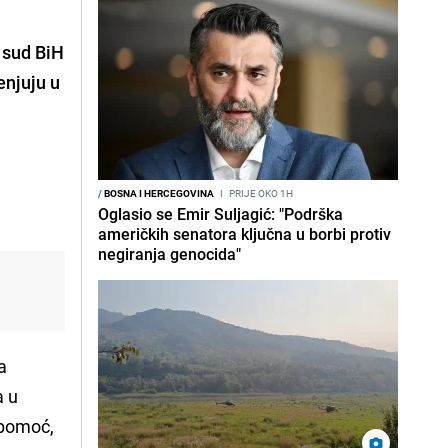
i sud BiH
enjuju u
/
BOSNA I HERCEGOVINA
I
PRIJE OKO 1H
Oglasio se Emir Suljagić: "Podrška
američkih senatora ključna u borbi protiv
negiranja genocida"
a
a u
 pomoć,