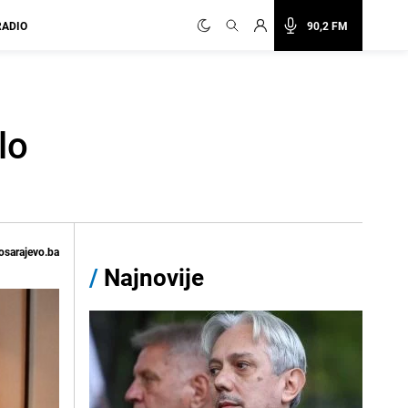
RADIO
90,2 FM
lo
osarajevo.ba
/
Najnovije