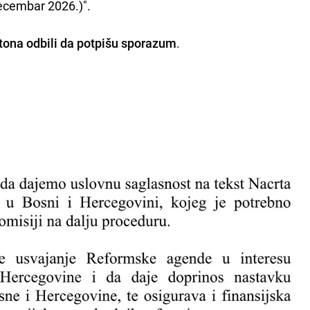
ecembar 2026.)".
ntona odbili da potpišu sporazum
.