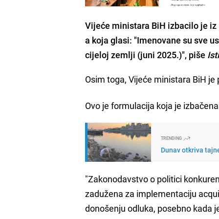
Vijeće ministara BiH izbacilo je i
a koja glasi: "Imenovane su sve us
cijeloj zemlji (juni 2025.)", piše
Is
Osim toga, Vijeće ministara BiH je 
Ovo je formulacija koja je izbačen
TRENDING
Dunav otkriva tajn
"Zakonodavstvo o politici konkurenc
zadužena za implementaciju acqui
donošenju odluka, posebno kada je 