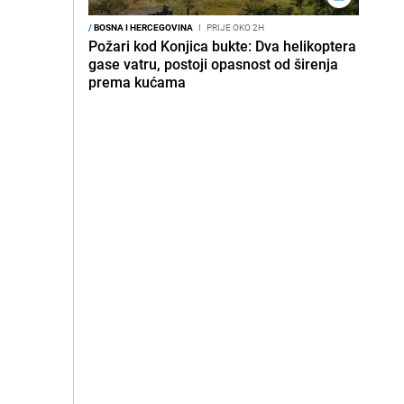
/
BOSNA I HERCEGOVINA
I
PRIJE OKO 2H
Požari kod Konjica bukte: Dva helikoptera
gase vatru, postoji opasnost od širenja
prema kućama