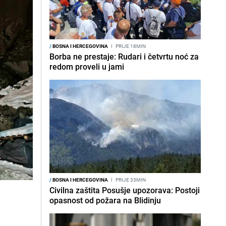
/
BOSNA I HERCEGOVINA
I
PRIJE 18MIN
Borba ne prestaje: Rudari i četvrtu noć za
redom proveli u jami
/
BOSNA I HERCEGOVINA
I
PRIJE 33MIN
Civilna zaštita Posušje upozorava: Postoji
opasnost od požara na Blidinju