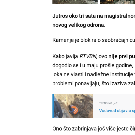
Jutros oko tri sata na magistralno
novog velikog odrona.
Kamenje je blokiralo saobraćajnicu,
Kako javlja
RTVBN
, ovo
nije prvi pu
dogodio se i u maju prošle godine,
lokalne vlasti i nadležne institucij
problemi ponavljaju, što izaziva 
TRENDING
Vodovod objavio sp
Ono što zabrinjava još više jeste č