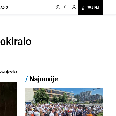
RADIO
90,2 FM
okiralo
osarajevo.ba
/
Najnovije