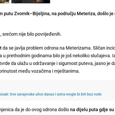
m putu Zvornik–Bijeljina, na području Meteriza, došlo je
 srećom nije bilo povrijeđenih.
t
da se javlja problem odrona na Meterizama. Sličan inci
 a u prethodnim godinama bilo je još nekoliko slučajeva. I
e tvrde da ulažu u održavanje i sigurnost puteva, jasno je d
zabrinutost među vozačima i mještanima.
isak: Ove sarajevske ulice danas i sutra mogle bi biti bez vode
injenica da je do ovog odrona došlo
na dijelu puta gdje su