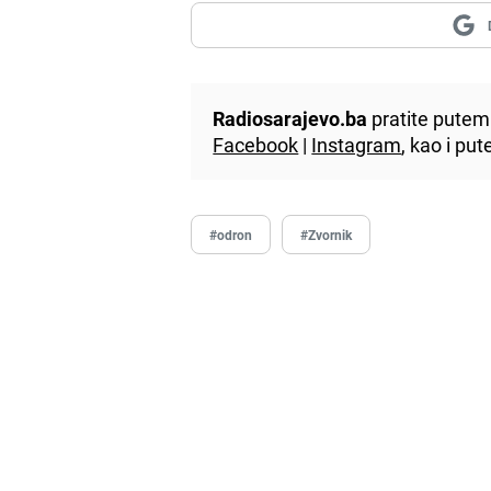
Radiosarajevo.ba
pratite putem 
Facebook
|
Instagram
, kao i p
#odron
#Zvornik