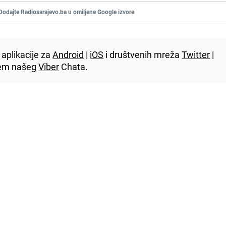
Dodajte Radiosarajevo.ba u omiljene Google izvore
aplikacije za
Android
|
iOS
i društvenih mreža
Twitter
|
utem našeg
Viber
Chata.