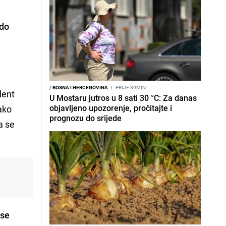
 do
/
BOSNA I HERCEGOVINA
I
PRIJE 39MIN
dent
U Mostaru jutros u 8 sati 30 °C: Za danas
objavljeno upozorenje, pročitajte i
ako
prognozu do srijede
a se
 se