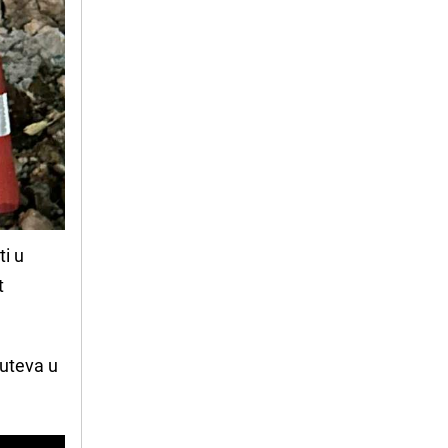
ti u
t
 puteva u