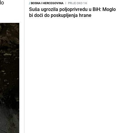
lo
/
BOSNA I HERCEGOVINA
I
PRIJE OKO 1H
Suša ugrozila poljoprivredu u BiH: Moglo
bi doći do poskupljenja hrane