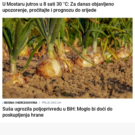
U Mostaru jutros u 8 sati 30 °C: Za danas objavljeno
upozorenje, pročitajte i prognozu do srijede
/
BOSNA I HERCEGOVINA
I
PRIJE OKO 2H
Suša ugrozila poljoprivredu u BiH: Moglo bi doći do
poskupljenja hrane