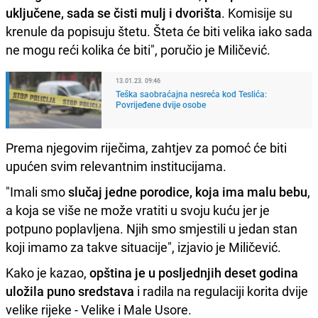
uključene, sada se čisti mulj i dvorišta
. Komisije su
krenule da popisuju štetu. Šteta će biti velika iako sada
ne mogu reći kolika će biti", poručio je Miličević.
13.01.23. 09:46
Teška saobraćajna nesreća kod Teslića:
Povrijeđene dvije osobe
Prema njegovim riječima, zahtjev za pomoć će biti
upućen svim relevantnim institucijama.
"Imali smo
slučaj jedne porodice, koja ima malu bebu
,
a koja se više ne može vratiti u svoju kuću jer je
potpuno poplavljena. Njih smo smjestili u jedan stan
koji imamo za takve situacije", izjavio je Miličević.
Kako je kazao,
opština je u posljednjih deset godina
uložila puno sredstava
i radila na regulaciji korita dvije
velike rijeke - Velike i Male Usore.