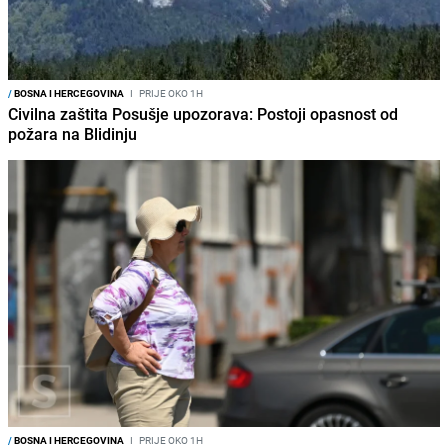
/
BOSNA I HERCEGOVINA
I
PRIJE OKO 1H
Civilna zaštita Posušje upozorava: Postoji opasnost od
požara na Blidinju
/
BOSNA I HERCEGOVINA
I
PRIJE OKO 1H