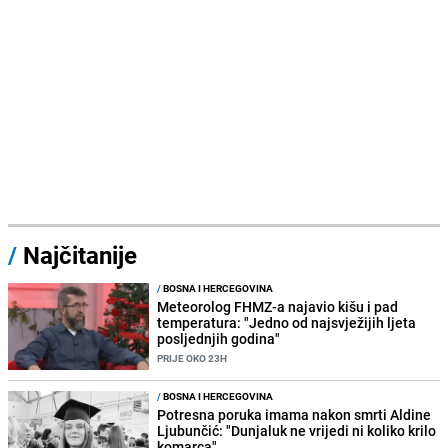
/
Najčitanije
/
BOSNA I HERCEGOVINA
Meteorolog FHMZ-a najavio kišu i pad
temperatura: "Jedno od najsvježijih ljeta
posljednjih godina"
PRIJE OKO 23H
/
BOSNA I HERCEGOVINA
Potresna poruka imama nakon smrti Aldine
Ljubunčić: "Dunjaluk ne vrijedi ni koliko krilo
komarca"