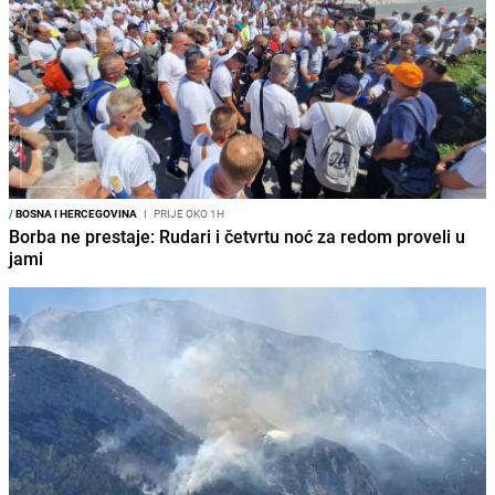
/
BOSNA I HERCEGOVINA
I
PRIJE OKO 1H
Borba ne prestaje: Rudari i četvrtu noć za redom proveli u
jami