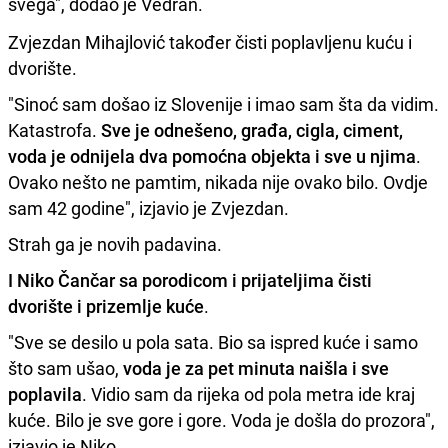
svega", dodao je Vedran.
Zvjezdan Mihajlović također čisti poplavljenu kuću i
dvorište.
"Sinoć sam došao iz Slovenije i imao sam šta da vidim.
Katastrofa.
Sve je odnešeno, građa, cigla, ciment,
voda je odnijela dva pomoćna objekta i sve u njima
.
Ovako nešto ne pamtim, nikada nije ovako bilo. Ovdje
sam 42 godine", izjavio je Zvjezdan.
Strah ga je novih padavina.
I Niko Čančar sa porodicom i prijateljima čisti
dvorište i prizemlje kuće
.
"Sve se desilo u pola sata. Bio sa ispred kuće i samo
što sam ušao,
voda je za pet minuta naišla i sve
poplavila
. Vidio sam da rijeka od pola metra ide kraj
kuće. Bilo je sve gore i gore. Voda je došla do prozora",
izjavio je Niko.