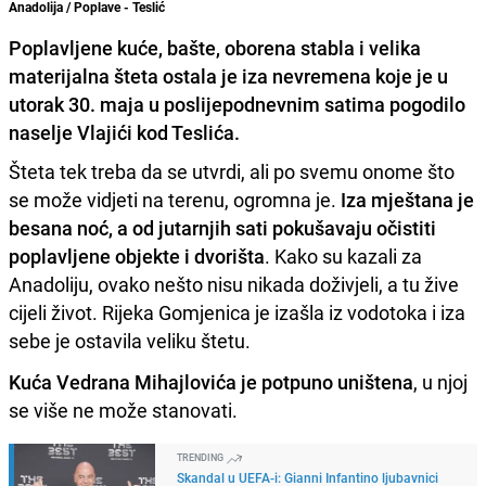
Anadolija / Poplave - Teslić
Poplavljene kuće, bašte, oborena stabla i velika
materijalna šteta ostala je iza nevremena koje je u
utorak 30. maja u poslijepodnevnim satima pogodilo
naselje Vlajići kod Teslića.
Šteta tek treba da se utvrdi, ali po svemu onome što
se može vidjeti na terenu, ogromna je.
Iza mještana je
besana noć, a od jutarnjih sati pokušavaju očistiti
poplavljene objekte i dvorišta
. Kako su kazali za
Anadoliju, ovako nešto nisu nikada doživjeli, a tu žive
cijeli život. Rijeka Gomjenica je izašla iz vodotoka i iza
sebe je ostavila veliku štetu.
Kuća Vedrana Mihajlovića je potpuno uništena
, u njoj
se više ne može stanovati.
TRENDING
Skandal u UEFA-i: Gianni Infantino ljubavnici