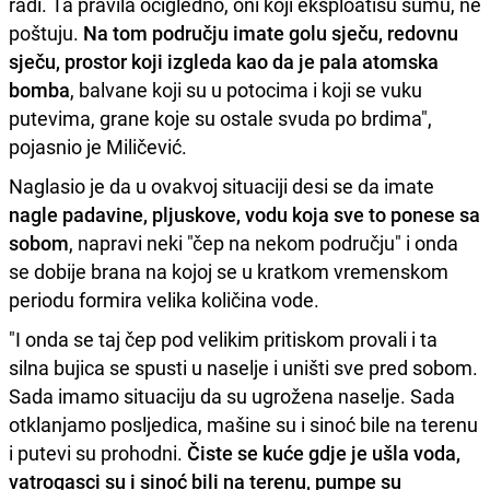
radi. Ta pravila očigledno, oni koji eksploatišu šumu, ne
poštuju.
Na tom području imate golu sječu, redovnu
sječu, prostor koji izgleda kao da je pala atomska
bomba
, balvane koji su u potocima i koji se vuku
putevima, grane koje su ostale svuda po brdima",
pojasnio je Miličević.
Naglasio je da u ovakvoj situaciji desi se da imate
nagle padavine, pljuskove, vodu koja sve to ponese sa
sobom
, napravi neki "čep na nekom području" i onda
se dobije brana na kojoj se u kratkom vremenskom
periodu formira velika količina vode.
"I onda se taj čep pod velikim pritiskom provali i ta
silna bujica se spusti u naselje i uništi sve pred sobom.
Sada imamo situaciju da su ugrožena naselje. Sada
otklanjamo posljedica, mašine su i sinoć bile na terenu
i putevi su prohodni.
Čiste se kuće gdje je ušla voda,
vatrogasci su i sinoć bili na terenu, pumpe su