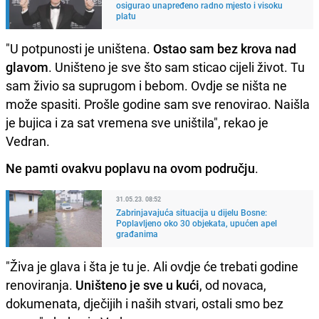
osigurao unapređeno radno mjesto i visoku
platu
"U potpunosti je uništena.
Ostao sam bez krova nad
glavom
. Uništeno je sve što sam sticao cijeli život. Tu
sam živio sa suprugom i bebom. Ovdje se ništa ne
može spasiti. Prošle godine sam sve renovirao. Naišla
je bujica i za sat vremena sve uništila", rekao je
Vedran.
Ne pamti ovakvu poplavu na ovom području
.
31.05.23. 08:52
Zabrinjavajuća situacija u dijelu Bosne:
Poplavljeno oko 30 objekata, upućen apel
građanima
"Živa je glava i šta je tu je. Ali ovdje će trebati godine
renoviranja.
Uništeno je sve u kući
, od novaca,
dokumenata, dječijih i naših stvari, ostali smo bez