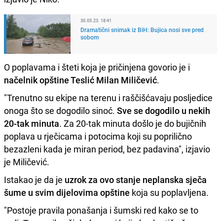
30.05.23. 18:41
Dramatični snimak iz BiH: Bujica nosi sve pred
sobom
O poplavama i šteti koja je pričinjena govorio je i
načelnik opštine Teslić Milan Miličević
.
"Trenutno su ekipe na terenu i raščišćavaju posljedice
onoga što se dogodilo sinoć.
Sve se dogodilo u nekih
20-tak minuta
. Za 20-tak minuta došlo je do bujičnih
poplava u rječicama i potocima koji su poprilično
bezazleni kada je miran period, bez padavina", izjavio
je Miličević.
Istakao je da je
uzrok za ovo stanje neplanska sječa
šume u svim dijelovima opštine
koja su poplavljena.
"Postoje pravila ponašanja i šumski red kako se to