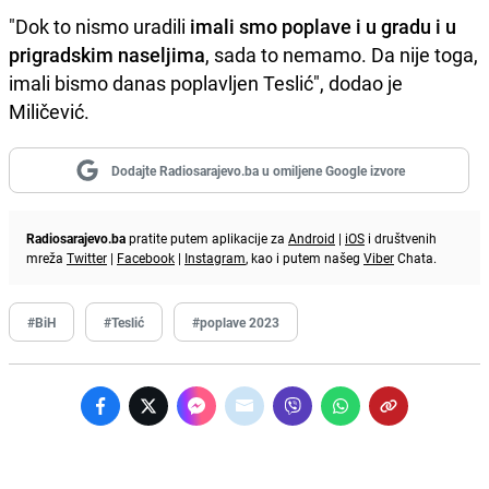
"Dok to nismo uradili
imali smo poplave i u gradu i u
prigradskim naseljima
, sada to nemamo. Da nije toga,
imali bismo danas poplavljen Teslić", dodao je
Miličević.
Dodajte Radiosarajevo.ba u omiljene Google izvore
Radiosarajevo.ba
pratite putem aplikacije za
Android
|
iOS
i društvenih
mreža
Twitter
|
Facebook
|
Instagram
, kao i putem našeg
Viber
Chata.
#BiH
#Teslić
#poplave 2023