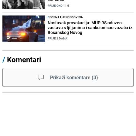
PRIJE OKO 11H
/
BOSNA I HERCEGOVINA
Nastavak provokacija: MUP RS oduzeo
zastavu s ljiljanima i sankcionisao vozača iz
Bosanskog Novog
PRIJE 2 DANA
/
Komentari
Prikaži komentare
(
3
)