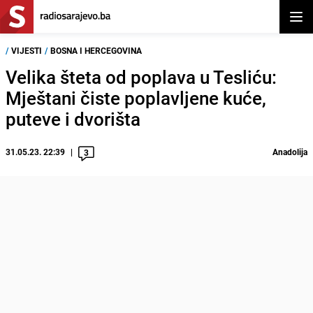
Otvor
/
VIJESTI
/
BOSNA I HERCEGOVINA
Velika šteta od poplava u Tesliću:
Mještani čiste poplavljene kuće,
puteve i dvorišta
31.05.23. 22:39
Anadolija
3