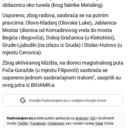
obilaznicu oko tunela (krug fabrike Metaling).
Usporeno, zbog radova, saobraća se na putnim
pravcima: Olovo-Kladanj (Olovske Luke), Jablanica-
Mostar (dionica od Komadinovog vrela do mosta
Begića i Begovića), Doboj-Gračanica (u Klokotnici),
Grude-Ljubuški (na izlazu iz Gruda) i Stolac-Hutovo (u
mjestu Cerovica).
Zbog aktiviranog klizišta, na dionici magistralnog puta
Foča-Goražde (u mjestu Filipovići) saobraća se
usporeno-jednom saobraćajnom trakom", saopćili su
ovog jutra iz BIHAMK-a.
Dodajte Radiosarajevo.ba u omiljene Google izvore
Radiosarajevo.ba
pratite putem aplikacije za
Android
|
iOS
i društvenih
mreža
Twitter
|
Facebook
|
Instagram
, kao i putem našeg
Viber
Chata.