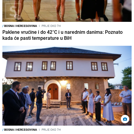
/
BOSNA I HERCEGOVINA
I
PRIJE OKO 7H
Paklene vrućine i do 42°C i u narednim danima: Poznato
kada će pasti temperature u BiH
/
BOSNA I HERCEGOVINA
I
PRIJE OKO 7H