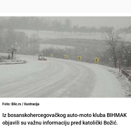
Foto: Blic.rs / Ilustracija
Iz bosanskohercegovačkog auto-moto kluba
BIHMAK
objavili su
važnu informaciju pred katolički Božić
.