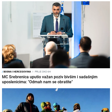
/
BOSNA I HERCEGOVINA
I
PRIJE OKO 6H
MC Srebrenica uputio važan poziv bivšim i sadašnjim
uposlenicima: "Odmah nam se obratite"