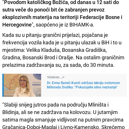
"
Povodom katoličkog Božića, od danas u 12 sati do
sutra veče do ponoći bit će zabranjen prevoz
eksplozivnih materija na teritoriji Federacije Bosne i
Hercegovine
", saopćeno je iz BIHAMK-a.
Kada su u pitanju granični prijelazi, pojačana je
frekvencija vozila kada je u pitanju ulazak u BiH i to u
mjestima: Velika Kladuša, Bosanska Gradiška,
Gradina, Bosanski Brod i Orašje. Na ostalim graničnim
prelazima zadržavanja su, za sada, do 30 minuta.
TRENDING
Dr. Erma Ramić-Kunić održala lekciju notornom
Miloradu Dodiku: "Pokazujete silno neznanje"
"Slabiji snijeg jutros pada na području Mliništa i
Blidinja, ali se ne zadržava na kolovozu. U jutarnjim
satima magla smanjuje vidljivost na putnim pravcima
Gračanica-Doboj-Maglaj i Livno-Kamensko. Skrećemo