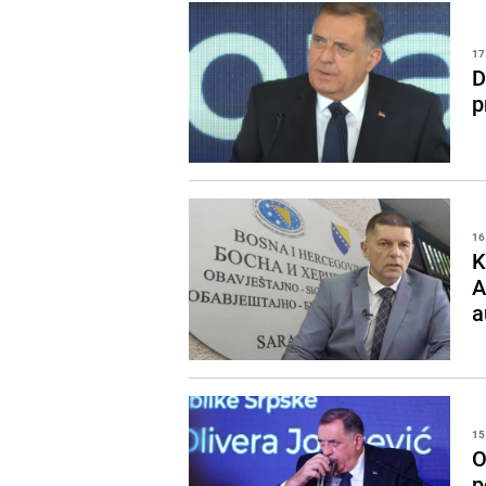
17
D
p
16
K
A
a
15
O
p