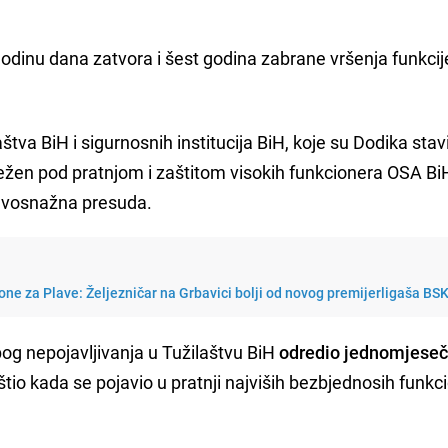
odinu dana zatvora i šest godina zabrane vršenja funkcij
va BiH i sigurnosnih institucija BiH, koje su Dodika stav
vežen pod pratnjom i zaštitom visokih funkcionera OSA BiH
pravosnažna presuda.
one za Plave: Željezničar na Grbavici bolji od novog premijerligaša BS
og nepojavljivanja u Tužilaštvu BiH
odredio jednomjeseč
ištio kada se pojavio u pratnji najviših bezbjednosih funkc