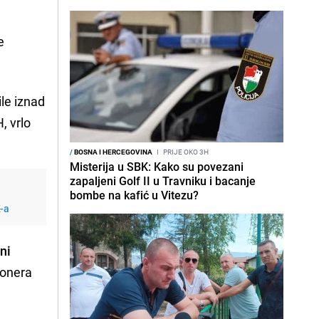
e
ile iznad
, vrlo
/
BOSNA I HERCEGOVINA
I
PRIJE OKO 3H
Misterija u SBK: Kako su povezani
zapaljeni Golf II u Travniku i bacanje
bombe na kafić u Vitezu?
K-a
ni
ionera