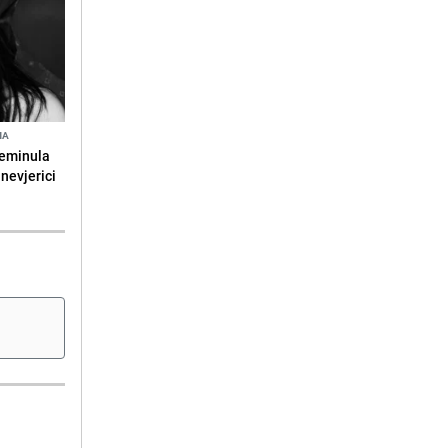
NA
reminula
 nevjerici