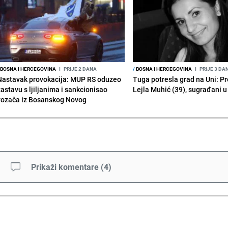
BOSNA I HERCEGOVINA
I
PRIJE 2 DANA
/
BOSNA I HERCEGOVINA
I
PRIJE 3 DA
Nastavak provokacija: MUP RS oduzeo
Tuga potresla grad na Uni: P
zastavu s ljiljanima i sankcionisao
Lejla Muhić (39), sugrađani u
vozača iz Bosanskog Novog
Prikaži komentare
(
4
)