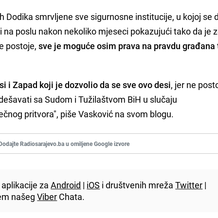
h Dodika smrvljene sve sigurnosne institucije, u kojoj se d
vi na poslu nakon nekoliko mjeseci pokazujući tako da je 
ne postoje,
sve je moguće osim prava na pravdu građana 
 i Zapad koji je dozvolio da se sve ovo desi
, jer ne posto
 dešavati sa Sudom i Tužilaštvom BiH u slučaju
čnog pritvora", piše Vasković na svom blogu.
Dodajte Radiosarajevo.ba u omiljene Google izvore
aplikacije za
Android
|
iOS
i društvenih mreža
Twitter
|
utem našeg
Viber
Chata.