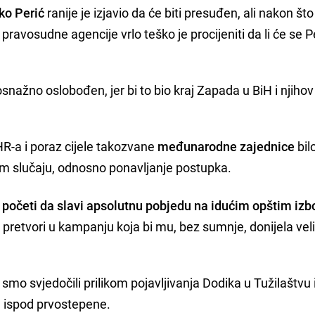
ko Perić
ranije je izjavio da će biti presuđen, ali nakon št
ravosudne agencije vrlo teško je procijeniti da li će se 
osnažno oslobođen, jer bi to bio kraj Zapada u BiH i njihov
HR-a i poraz cijele takozvane
međunarodne zajednice
bil
m slučaju, odnosno ponavljanje postupka.
 početi da slavi apsolutnu pobjedu na idućim opštim iz
es pretvori u kampanju koja bi mu, bez sumnje, donijela vel
mo svjedočili prilikom pojavljivanja Dodika u Tužilaštvu 
la ispod prvostepene.