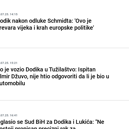
.07.25. 14:15
odik nakon odluke Schmidta: 'Ovo je
revara vijeka i krah europske politike'
.07.25. 15:21
o je vozio Dodika u Tužilaštvo: Ispitan
lmir Džuvo, nije htio odgovoriti da li je bio u
utomobilu
.07.25. 16:41
glasio se Sud BiH za Dodika i Lukića: "Ne
ostoji propisan precizni rok za