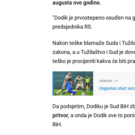
augusta ove godine.
"Dodik je prvostepeno osuđen na g
predsjednika RS.
Nakon teške blamaže Suda i Tužilašt
zakona, a u Tužilaštvo i Sud je do
teško je procijeniti kakva će biti 
TRENDING
Uspješan start sez
Da podsjetim, Dodiku je Sud BiH zb
pritvor
, a onda je Dodik sve to pon
BiH.