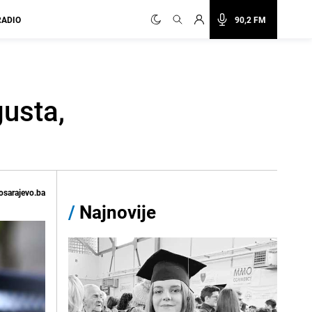
RADIO
90,2 FM
gusta,
osarajevo.ba
/
Najnovije