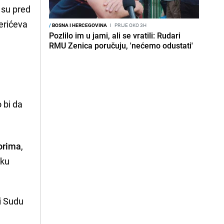
o su pred
Perićeva
/
BOSNA I HERCEGOVINA
I
PRIJE OKO 3H
Pozlilo im u jami, ali se vratili: Rudari
RMU Zenica poručuju, 'nećemo odustati'
o bi da
borima
,
iku
i Sudu