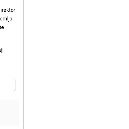
irektor
zemlja
te
ji