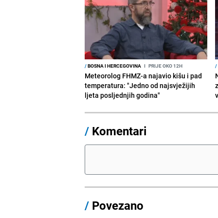
/
BOSNA I HERCEGOVINA
I
PRIJE OKO 12H
/
Meteorolog FHMZ-a najavio kišu i pad
temperatura: "Jedno od najsvježijih
ljeta posljednjih godina"
/
Komentari
/
Povezano