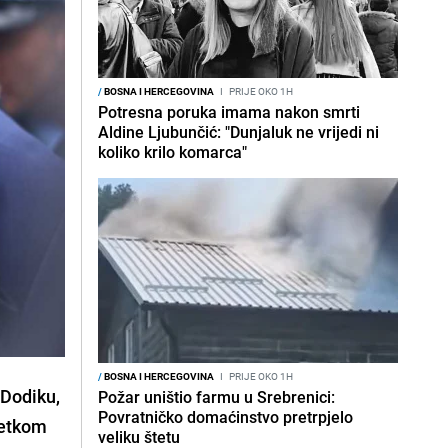
/
BOSNA I HERCEGOVINA
I
PRIJE OKO 1H
Potresna poruka imama nakon smrti
Aldine Ljubunčić: "Dunjaluk ne vrijedi ni
koliko krilo komarca"
/
BOSNA I HERCEGOVINA
I
PRIJE OKO 1H
 Dodiku,
Požar uništio farmu u Srebrenici:
Povratničko domaćinstvo pretrpjelo
četkom
veliku štetu