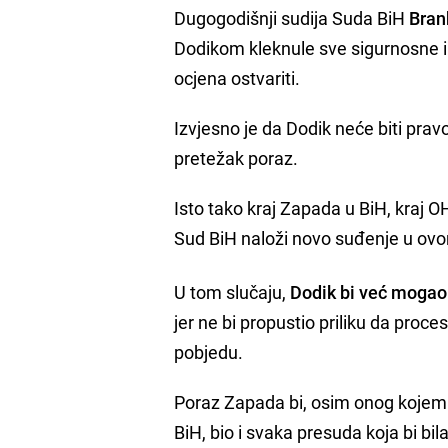
Dugogodišnji sudija Suda BiH
Bran
Dodikom kleknule sve sigurnosne i p
ocjena ostvariti.
Izvjesno je da Dodik neće biti prav
pretežak poraz.
Isto tako kraj Zapada u BiH, kraj O
Sud BiH naloži novo suđenje u ovo
U tom slučaju,
Dodik bi već mogao
jer ne bi propustio priliku da proc
pobjedu.
Poraz Zapada bi, osim onog kojem s
BiH, bio i svaka presuda koja bi bi