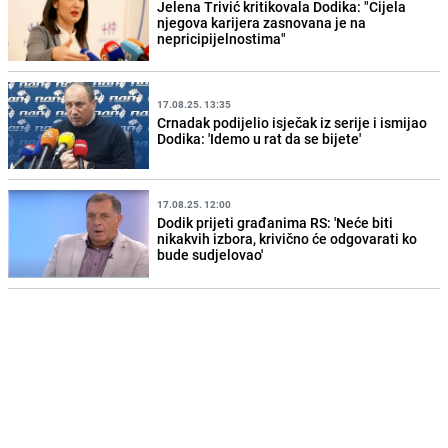
Jelena Trivić kritikovala Dodika: "Cijela
njegova karijera zasnovana je na
nepricipijelnostima"
17.08.25. 13:35
Crnadak podijelio isječak iz serije i ismijao
Dodika: 'Idemo u rat da se bijete'
17.08.25. 12:00
Dodik prijeti građanima RS: 'Neće biti
nikakvih izbora, krivično će odgovarati ko
bude sudjelovao'