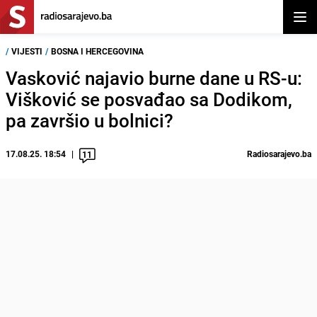
Otvor
/
VIJESTI
/
BOSNA I HERCEGOVINA
Vasković najavio burne dane u RS-u:
Višković se posvađao sa Dodikom,
pa završio u bolnici?
17.08.25. 18:54
Radiosarajevo.ba
11