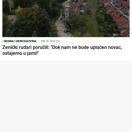
/
BOSNA I HERCEGOVINA
I
PRIJE OKO 2H
Zenički rudari poručili: "Dok nam ne bude uplaćen novac,
ostajemo u jami!"