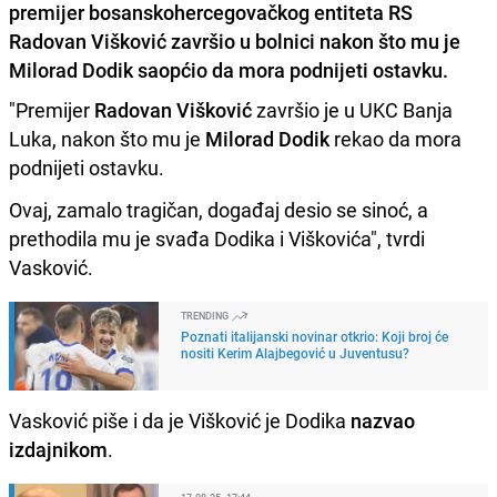
premijer bosanskohercegovačkog entiteta RS
Radovan Višković završio u bolnici nakon što mu je
Milorad Dodik saopćio da mora podnijeti ostavku.
"Premijer
Radovan Višković
završio je u UKC Banja
Luka, nakon što mu je
Milorad Dodik
rekao da mora
podnijeti ostavku.
Ovaj, zamalo tragičan, događaj desio se sinoć, a
prethodila mu je svađa Dodika i Viškovića", tvrdi
Vasković.
TRENDING
Poznati italijanski novinar otkrio: Koji broj će
nositi Kerim Alajbegović u Juventusu?
Vasković piše i da je Višković je Dodika
nazvao
izdajnikom
.