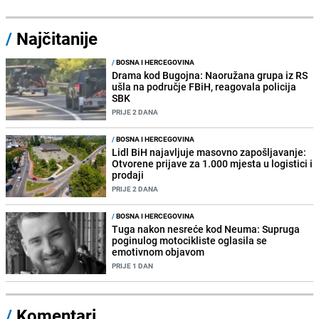
/
Najčitanije
/
BOSNA I HERCEGOVINA
Drama kod Bugojna: Naoružana grupa iz RS
ušla na područje FBiH, reagovala policija
SBK
PRIJE 2 DANA
/
BOSNA I HERCEGOVINA
Lidl BiH najavljuje masovno zapošljavanje:
Otvorene prijave za 1.000 mjesta u logistici i
prodaji
PRIJE 2 DANA
/
BOSNA I HERCEGOVINA
Tuga nakon nesreće kod Neuma: Supruga
poginulog motocikliste oglasila se
emotivnom objavom
PRIJE 1 DAN
/
Komentari