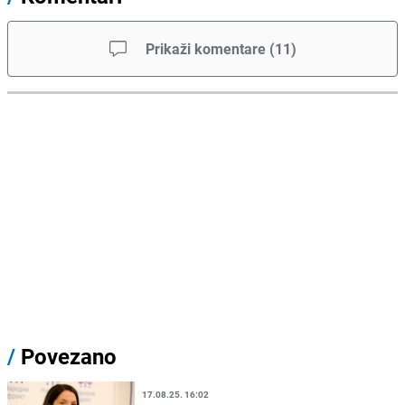
Prikaži komentare
(
11
)
/
Povezano
17.08.25. 16:02