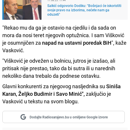
17.08.25. 17:44
Salkić odgovorio Dodiku: "Bošnjaci će iskoristiti
svoje pravo na izborima, nećete nam ga
oduzeti"
"Rekao mu da ga je ostavio na cjedilu i da sada on
mora da nosi teret njegovih optužnica. I sam Višković
je osumnjičen za
napad na ustavni poredak BiH
", kaže
Vasković.
"Višković je odvežen u bolnicu, jutros je izašao, ali
pritisak nije prestao, tako da bi sutra ili u narednih
nekoliko dana trebalo da podnese ostavku.
Glavni konkurenti za njegovog nasljednika su
Siniša
Karan, Željko Budimir i Savo Minić",
zaključio je
Vasković u tekstu na svom blogu.
Dodajte Radiosarajevo.ba u omiljene Google izvore