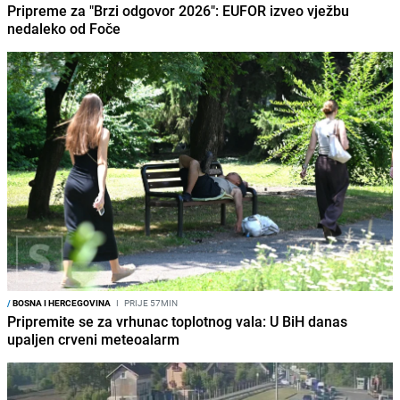
Pripreme za "Brzi odgovor 2026": EUFOR izveo vježbu
nedaleko od Foče
/
BOSNA I HERCEGOVINA
I
PRIJE 57MIN
Pripremite se za vrhunac toplotnog vala: U BiH danas
upaljen crveni meteoalarm