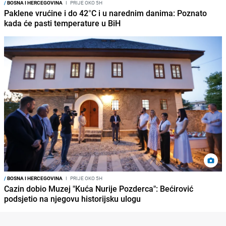
/
BOSNA I HERCEGOVINA
I
PRIJE OKO 5H
Paklene vrućine i do 42°C i u narednim danima: Poznato
kada će pasti temperature u BiH
/
BOSNA I HERCEGOVINA
I
PRIJE OKO 5H
Cazin dobio Muzej "Kuća Nurije Pozderca": Bećirović
podsjetio na njegovu historijsku ulogu