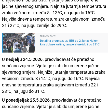
jačine sjevernog smjera. Najniža jutarnja temperatura
zraka većinom između 8 i 13°C, na jugu do 16°C.
Najviša dnevna temperatura zraka uglavnom između
21 i 27°C, na jugu zemlje do 29°C.
18.05.26. 15:49
Detaljna prognoza za BiH do 2. juna: Nakon
kiše dolaze vreline, temperature idu i do 33°C!
U
nedjelju 24.5.2026.
preovladavat će pretežno
sunčano vrijeme. Vjetar je slab do umjerene jačine
sjevernog smjera. Najniža jutarnja temperatura zraka
većinom između 8 i 14°C, na jugu do 16°C. Najviša
dnevna temperatura zraka uglavnom između 22 i
28°C, na jugu do 31°C.
U
ponedjeljak 25.5.2026.
preovladavat će pretežno
sunčano vrijeme. Vjetar je slab do umjerene jačine