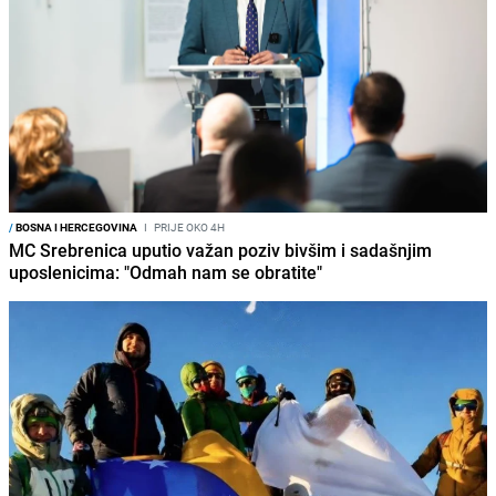
/
BOSNA I HERCEGOVINA
I
PRIJE OKO 4H
MC Srebrenica uputio važan poziv bivšim i sadašnjim
uposlenicima: "Odmah nam se obratite"