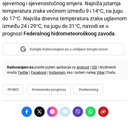
sjevernog i sjeveroistočnog smjera. Najniža jutarnja
temperatura zraka većinom između 9 i 14°C, na jugu
do 17°C. Najviša dnevna temperatura zraka uglavnom
između 24 i 29°C, na jugu do 31°C, navodi se u
prognozi
Federalnog hidrometeoroškoog zavoda
.
Dodajte Radiosarajevo.ba u omiljene Google izvore
Radiosarajevo.ba
pratite putem aplikacije za
Android
|
iOS
i društvenih
mreža
Twitter
|
Facebook
|
Instagram
, kao i putem našeg
Viber
Chata.
#FHMZ
#vremenska prognoza
#meteorolog