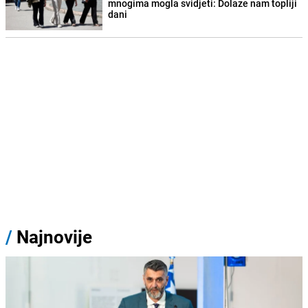
mnogima mogla svidjeti: Dolaze nam topliji
dani
/
Najnovije