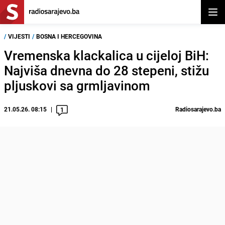
Otvor
/
VIJESTI
/
BOSNA I HERCEGOVINA
Vremenska klackalica u cijeloj BiH:
Najviša dnevna do 28 stepeni, stižu
pljuskovi sa grmljavinom
21.05.26. 08:15
Radiosarajevo.ba
1