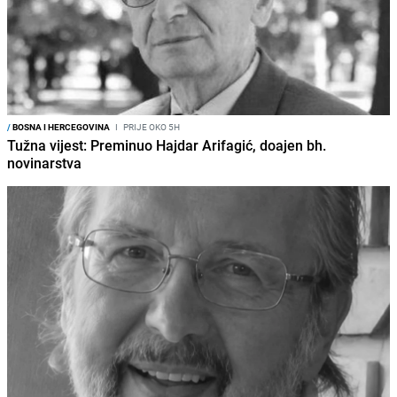
/
BOSNA I HERCEGOVINA
I
PRIJE OKO 5H
Tužna vijest: Preminuo Hajdar Arifagić, doajen bh.
novinarstva