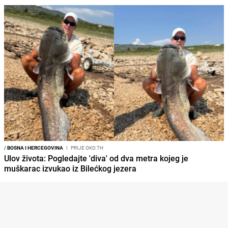
/
BOSNA I HERCEGOVINA
I
PRIJE OKO 7H
Ulov života: Pogledajte 'diva' od dva metra kojeg je
muškarac izvukao iz Bilećkog jezera