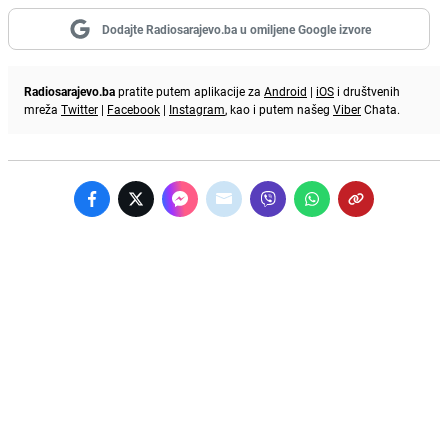
Dodajte Radiosarajevo.ba u omiljene Google izvore
Radiosarajevo.ba
pratite putem aplikacije za
Android
|
iOS
i društvenih
mreža
Twitter
|
Facebook
|
Instagram
, kao i putem našeg
Viber
Chata.