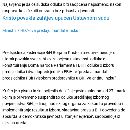
Najavljeno je da će sudska odluka biti saopćena napismeno, nakon
rasprave koja će biti održana bez prisustva javnosti.
Krišto povukla zahtjev upućen Ustavnom sudu
Ministri iz HDZ-ova predaju mandate Incku
Predsjednica Federacije BiH Borjana Krišto u međuvremenu je u
utorak povukla svoj zahtjev za ocjenu ustavnosti odluke o
konstituiranju Doma naroda Parlamenta FBiH i odluke o izboru
predsjednika i dva dopredsjednika FBiH te "predala mandat
predsjednika FBiH visokom predstavniku u BiH Valentinu Inzku".
Krišto je u pismu Inzku ocijenila da je "njegovim nalogom od 27. marta
kojim je privremeno suspendirao odluke Središnjeg izbornog
povjerenstva BiH, jedinog nadležnog organa za zakonitu provedbu i
implementiranje rezultata izbora, vladavina prava u BiH dovedena do
apsurda, a demokratska javnost u stanje nevjerice", saopćeno je iz
njezina ureda.