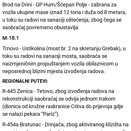
Brod na Drini - GP Hum/Šćepan Polje - zabrana za
vozila ukupne mase iznad 12 tona i duža od 8 metara,
u toku su radovi na sanaciji oštećenja, zbog čega se
saobraćaj povremeno obustavlja.
M-18.1
Trnovo - Ustikolina (most br. 2 na skretanju Grebak), u
toku su radovi na sanaciji mosta, saobraća se
naizmjeničnim propuštanjem vozila obilaznicom u
neposrednoj blizini mjesta izvođenja radova.
REGIONALNI PUTEVI:
R-445 Zenica - Tetovo, zbog izvođenja radova na
rekonstrukciji saobraćaj se odvija jednom trakom
(dionica od kružne raskrsnice Crkva do prijevoja gdje
se nalazi pekara “Pariz”).
R-454a Bratunac - Drinjača, zbog aktiviranog klizišta na