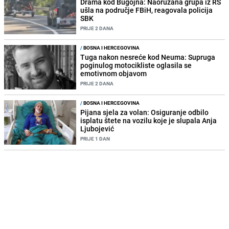
Drama kod Bugojna: Naoružana grupa iz RS
ušla na područje FBiH, reagovala policija
SBK
PRIJE 2 DANA
/
BOSNA I HERCEGOVINA
Tuga nakon nesreće kod Neuma: Supruga
poginulog motocikliste oglasila se
emotivnom objavom
PRIJE 2 DANA
/
BOSNA I HERCEGOVINA
Pijana sjela za volan: Osiguranje odbilo
isplatu štete na vozilu koje je slupala Anja
Ljubojević
PRIJE 1 DAN