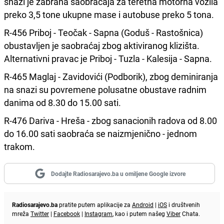
snazi je zabrana saobraćaja za teretna motorna vozila
preko 3,5 tone ukupne mase i autobuse preko 5 tona.
R-456 Priboj - Teočak - Sapna (Goduš - Rastošnica)
obustavljen je saobraćaj zbog aktiviranog klizišta.
Alternativni pravac je Priboj - Tuzla - Kalesija - Sapna.
R-465 Maglaj - Zavidovići (Podborik), zbog deminiranja
na snazi su povremene polusatne obustave radnim
danima od 8.30 do 15.00 sati.
R-476 Dariva - Hreša - zbog sanacionih radova od 8.00
do 16.00 sati saobraća se naizmjenično - jednom
trakom.
Dodajte Radiosarajevo.ba u omiljene Google izvore
Radiosarajevo.ba
pratite putem aplikacije za
Android
|
iOS
i društvenih
mreža
Twitter
|
Facebook
|
Instagram
, kao i putem našeg
Viber
Chata.