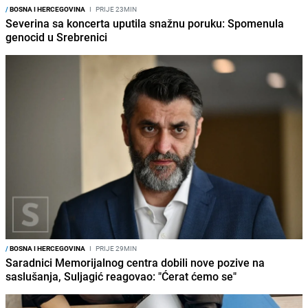
/
BOSNA I HERCEGOVINA
I
PRIJE 23MIN
Severina sa koncerta uputila snažnu poruku: Spomenula
genocid u Srebrenici
/
BOSNA I HERCEGOVINA
I
PRIJE 29MIN
Saradnici Memorijalnog centra dobili nove pozive na
saslušanja, Suljagić reagovao: "Ćerat ćemo se"