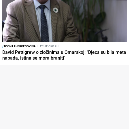
/
BOSNA I HERCEGOVINA
I
PRIJE OKO 2H
David Pettigrew o zločinima u Omarskoj: "Djeca su bila meta
napada, istina se mora braniti"